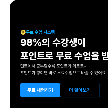
[도전]IELTS 이니셜테스트
패턴학습
[도전]영문법퀴즈
새글
패턴학습
[도전]영문법퀴즈
대화학습
[도전]영문법퀴즈
새글
대화학습
[도전]영문법퀴즈
무료 수업 시스템
대화학습
[도전]영문법퀴즈
98%의 수강생이
대화학습
[도전]영문법퀴즈
민트해VOCA
[도전]영문법퀴즈
새글
포인트로 무료 수업을 
민트해VOCA
[도전]영문법퀴즈
민트해VOCA
[도전]영문법퀴즈
새글
민트에서 공부할수록 포인트가 와르르~
민트해VOCA
[도전]영문법퀴즈
포인트가 쌓이면 바로 무료수업으로 바꿀 수 있어요
[도전]이디엄퀴즈
[도전]이디엄퀴즈
[도전]이디엄퀴즈
무료 체험하기
더 알아보기
[도전]이디엄퀴즈
[도전]이디엄퀴즈