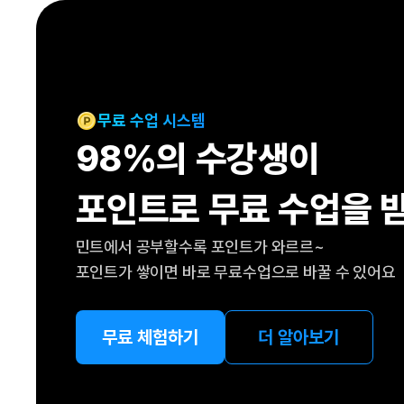
[도전]IELTS 이니셜테스트
패턴학습
[도전]영문법퀴즈
새글
패턴학습
[도전]영문법퀴즈
새글
대화학습
[도전]영문법퀴즈
새글
대화학습
[도전]영문법퀴즈
무료 수업 시스템
대화학습
[도전]영문법퀴즈
98%의 수강생이
대화학습
[도전]영문법퀴즈
민트해VOCA
[도전]영문법퀴즈
새글
포인트로 무료 수업을 
민트해VOCA
[도전]영문법퀴즈
민트해VOCA
[도전]영문법퀴즈
새글
민트에서 공부할수록 포인트가 와르르~
민트해VOCA
[도전]영문법퀴즈
포인트가 쌓이면 바로 무료수업으로 바꿀 수 있어요
[도전]이디엄퀴즈
[도전]이디엄퀴즈
[도전]이디엄퀴즈
무료 체험하기
더 알아보기
[도전]이디엄퀴즈
[도전]이디엄퀴즈