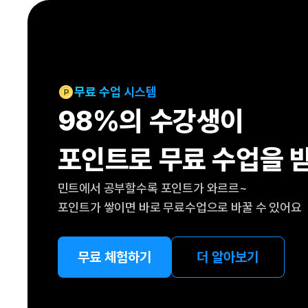
[도전]IELTS 이니셜테스트
패턴학습
[도전]영문법퀴즈
새글
패턴학습
[도전]영문법퀴즈
새글
대화학습
[도전]영문법퀴즈
새글
대화학습
[도전]영문법퀴즈
무료 수업 시스템
대화학습
[도전]영문법퀴즈
98%의 수강생이
대화학습
[도전]영문법퀴즈
민트해VOCA
[도전]영문법퀴즈
새글
포인트로 무료 수업을 
민트해VOCA
[도전]영문법퀴즈
민트해VOCA
[도전]영문법퀴즈
새글
민트에서 공부할수록 포인트가 와르르~
민트해VOCA
[도전]영문법퀴즈
포인트가 쌓이면 바로 무료수업으로 바꿀 수 있어요
[도전]이디엄퀴즈
[도전]이디엄퀴즈
[도전]이디엄퀴즈
무료 체험하기
더 알아보기
[도전]이디엄퀴즈
[도전]이디엄퀴즈