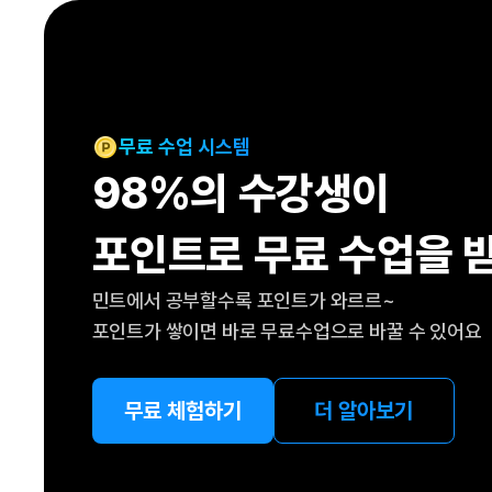
[도전]IELTS 이니셜테스트
패턴학습
[도전]영문법퀴즈
새글
패턴학습
[도전]영문법퀴즈
대화학습
[도전]영문법퀴즈
새글
대화학습
[도전]영문법퀴즈
무료 수업 시스템
대화학습
[도전]영문법퀴즈
98%의 수강생이
대화학습
[도전]영문법퀴즈
민트해VOCA
[도전]영문법퀴즈
새글
포인트로 무료 수업을 
민트해VOCA
[도전]영문법퀴즈
민트해VOCA
[도전]영문법퀴즈
새글
민트에서 공부할수록 포인트가 와르르~
민트해VOCA
[도전]영문법퀴즈
포인트가 쌓이면 바로 무료수업으로 바꿀 수 있어요
[도전]이디엄퀴즈
[도전]이디엄퀴즈
[도전]이디엄퀴즈
무료 체험하기
더 알아보기
[도전]이디엄퀴즈
[도전]이디엄퀴즈