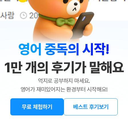
필리핀 수강권
민트해VOCA 이용권
얼굴철판딕테이션
딕테이션해결사
회원공지
수
시니어과정
MSET 스피킹테스트 신청/결과
주니어과정
MSET 스피킹테스트 신청/결과
새글
민트도서관 플러스 이용
얼굴철판딕테이션
수업대본서비스
회원공지
수
시니어과정
MSET 스피킹테스트 신청/결과
시니어과정
딕테이션해결사
수업대본서비스
강사휴강
벼락치기 특별코스
MSET 스피킹테스트 신청/결과
시니어과정
새글
딕테이션해결사
수업대본서비스
강사휴강
벼락치기 특별코스
시니어과정
딕테이션해결사
수업대본서비스
강사휴강
벼락치기 특별코스
시니어과정
영어 중독의 시작!
딕테이션해결사
강사휴강
벼락치기 특별코스
새글
열공 게시판
딕테이션해결사
강사휴강
벼락치기 특별코스
새글
딕테이션해결사
강사휴강
벼락치기 특별코스
새글
1만 개의 후기가 말해요
스마트 첨삭
딕테이션해결사
강사휴강
벼락치기 특별코스
새글
EVENT
스마트 첨삭
딕테이션해결사
강사휴강
억지로 공부하지 마세요.
[질문]문법/해석/표현
딕테이션해결사
강사휴강
[질문]문법/해석/표현
영어가 재미있어지는 환경부터 시작해요!
수업대본서비스
[도전]일일영작문
수업대본서비스
[도전]일일영작문
무료 체험하기
베스트 후기보기
수업대본서비스
[도전]브레인워시
수업대본서비스
[도전]브레인워시
수업대본서비스
단체문의
단체문의
단체문의