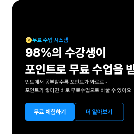
[도전]IELTS 이니셜테스트
패턴학습
[도전]영문법퀴즈
새글
패턴학습
[도전]영문법퀴즈
새글
대화학습
[도전]영문법퀴즈
새글
대화학습
[도전]영문법퀴즈
무료 수업 시스템
대화학습
[도전]영문법퀴즈
98%의 수강생이
대화학습
[도전]영문법퀴즈
민트해VOCA
[도전]영문법퀴즈
새글
포인트로 무료 수업을 
민트해VOCA
[도전]영문법퀴즈
민트해VOCA
[도전]영문법퀴즈
새글
민트에서 공부할수록 포인트가 와르르~
민트해VOCA
[도전]영문법퀴즈
포인트가 쌓이면 바로 무료수업으로 바꿀 수 있어요
[도전]이디엄퀴즈
[도전]이디엄퀴즈
[도전]이디엄퀴즈
무료 체험하기
더 알아보기
[도전]이디엄퀴즈
[도전]이디엄퀴즈