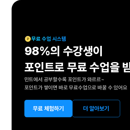
[도전]IELTS 이니셜테스트
패턴학습
[도전]영문법퀴즈
새글
패턴학습
[도전]영문법퀴즈
대화학습
[도전]영문법퀴즈
새글
대화학습
[도전]영문법퀴즈
무료 수업 시스템
대화학습
[도전]영문법퀴즈
98%의 수강생이
대화학습
[도전]영문법퀴즈
민트해VOCA
[도전]영문법퀴즈
새글
포인트로 무료 수업을 
민트해VOCA
[도전]영문법퀴즈
민트해VOCA
[도전]영문법퀴즈
새글
민트에서 공부할수록 포인트가 와르르~
민트해VOCA
[도전]영문법퀴즈
포인트가 쌓이면 바로 무료수업으로 바꿀 수 있어요
[도전]이디엄퀴즈
[도전]이디엄퀴즈
[도전]이디엄퀴즈
무료 체험하기
더 알아보기
[도전]이디엄퀴즈
[도전]이디엄퀴즈