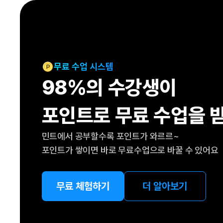
[도전]IELTS 이니셜테스트
패턴학습
[도전]영문법퀴즈
새글
패턴학습
[도전]영문법퀴즈
대화학습
[도전]영문법퀴즈
새글
대화학습
[도전]영문법퀴즈
무료 수업 시스템
대화학습
[도전]영문법퀴즈
98%의 수강생이
대화학습
[도전]영문법퀴즈
민트해VOCA
[도전]영문법퀴즈
새글
포인트로 무료 수업을 
민트해VOCA
[도전]영문법퀴즈
민트해VOCA
[도전]영문법퀴즈
새글
민트에서 공부할수록 포인트가 와르르~
민트해VOCA
[도전]영문법퀴즈
포인트가 쌓이면 바로 무료수업으로 바꿀 수 있어요
[도전]이디엄퀴즈
[도전]이디엄퀴즈
[도전]이디엄퀴즈
무료 체험하기
더 알아보기
[도전]이디엄퀴즈
[도전]이디엄퀴즈