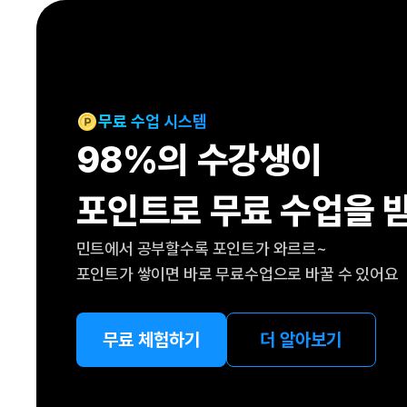
[도전]IELTS 이니셜테스트
패턴학습
[도전]영문법퀴즈
새글
패턴학습
[도전]영문법퀴즈
새글
대화학습
[도전]영문법퀴즈
새글
대화학습
[도전]영문법퀴즈
무료 수업 시스템
대화학습
[도전]영문법퀴즈
98%의 수강생이
대화학습
[도전]영문법퀴즈
민트해VOCA
[도전]영문법퀴즈
새글
포인트로 무료 수업을 
민트해VOCA
[도전]영문법퀴즈
민트해VOCA
[도전]영문법퀴즈
새글
민트에서 공부할수록 포인트가 와르르~
민트해VOCA
[도전]영문법퀴즈
포인트가 쌓이면 바로 무료수업으로 바꿀 수 있어요
[도전]이디엄퀴즈
[도전]이디엄퀴즈
[도전]이디엄퀴즈
무료 체험하기
더 알아보기
[도전]이디엄퀴즈
[도전]이디엄퀴즈