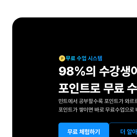
[도전]IELTS 이니셜테스트
패턴학습
[도전]영문법퀴즈
새글
패턴학습
[도전]영문법퀴즈
대화학습
[도전]영문법퀴즈
새글
대화학습
[도전]영문법퀴즈
대화학습
[도전]영문법퀴즈
대화학습
[도전]영문법퀴즈
무료 수업 시스템
민트해VOCA
[도전]영문법퀴즈
새글
98%의 수강생
민트해VOCA
[도전]영문법퀴즈
민트해VOCA
[도전]영문법퀴즈
새글
포인트로 무료 
민트해VOCA
[도전]영문법퀴즈
[도전]이디엄퀴즈
민트에서 공부할수록 포인트가 와르
[도전]이디엄퀴즈
포인트가 쌓이면 바로 무료수업으로 
[도전]이디엄퀴즈
[도전]이디엄퀴즈
[도전]이디엄퀴즈
무료 체험하기
더 알