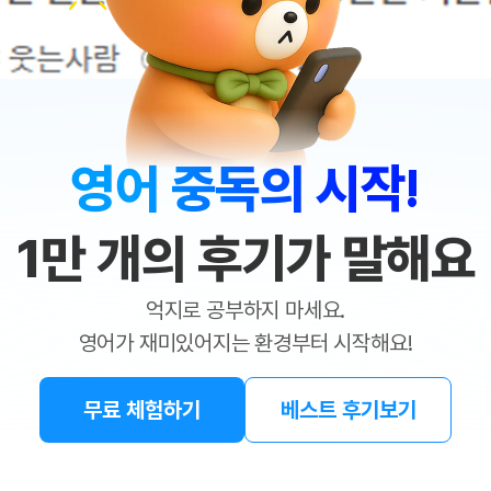
필리핀 수강권
민트해VOCA 이용권
얼굴철판딕테이션
딕테이션해결사
회원공지
수
시니어과정
MSET 스피킹테스트 신청/결과
주니어과정
MSET 스피킹테스트 신청/결과
민트도서관 플러스 이용
얼굴철판딕테이션
수업대본서비스
회원공지
수
시니어과정
MSET 스피킹테스트 신청/결과
시니어과정
딕테이션해결사
수업대본서비스
강사휴강
벼락치기 특별코스
MSET 스피킹테스트 신청/결과
시니어과정
딕테이션해결사
수업대본서비스
강사휴강
벼락치기 특별코스
시니어과정
딕테이션해결사
수업대본서비스
강사휴강
벼락치기 특별코스
시니어과정
영어 중독의 시작!
딕테이션해결사
강사휴강
벼락치기 특별코스
열공 게시판
딕테이션해결사
강사휴강
벼락치기 특별코스
딕테이션해결사
강사휴강
벼락치기 특별코스
1만 개의 후기가 말해요
스마트 첨삭
딕테이션해결사
강사휴강
벼락치기 특별코스
EVENT
스마트 첨삭
딕테이션해결사
강사휴강
억지로 공부하지 마세요.
[질문]문법/해석/표현
딕테이션해결사
강사휴강
[질문]문법/해석/표현
영어가 재미있어지는 환경부터 시작해요!
수업대본서비스
[도전]일일영작문
수업대본서비스
[도전]일일영작문
무료 체험하기
베스트 후기보기
수업대본서비스
[도전]브레인워시
수업대본서비스
[도전]브레인워시
수업대본서비스
단체문의
단체문의
단체문의