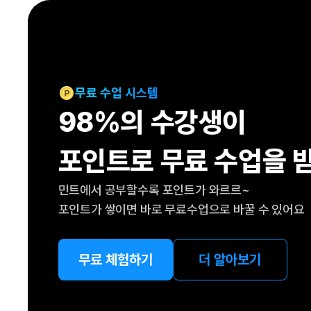
[도전]IELTS 이니셜테스트
패턴학습
[도전]영문법퀴즈
새글
패턴학습
[도전]영문법퀴즈
대화학습
[도전]영문법퀴즈
새글
대화학습
[도전]영문법퀴즈
무료 수업 시스템
대화학습
[도전]영문법퀴즈
98%의 수강생이
대화학습
[도전]영문법퀴즈
민트해VOCA
[도전]영문법퀴즈
새글
포인트로 무료 수업을 
민트해VOCA
[도전]영문법퀴즈
민트해VOCA
[도전]영문법퀴즈
새글
민트에서 공부할수록 포인트가 와르르~
민트해VOCA
[도전]영문법퀴즈
포인트가 쌓이면 바로 무료수업으로 바꿀 수 있어요
[도전]이디엄퀴즈
[도전]이디엄퀴즈
[도전]이디엄퀴즈
무료 체험하기
더 알아보기
[도전]이디엄퀴즈
[도전]이디엄퀴즈