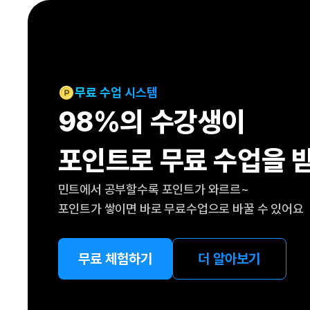
[도전]IELTS 이니셜테스트
패턴학습
[도전]영문법퀴즈
새글
패턴학습
[도전]영문법퀴즈
새글
대화학습
[도전]영문법퀴즈
새글
대화학습
[도전]영문법퀴즈
무료 수업 시스템
대화학습
[도전]영문법퀴즈
98%의 수강생이
대화학습
[도전]영문법퀴즈
민트해VOCA
[도전]영문법퀴즈
새글
포인트로 무료 수업을 
민트해VOCA
[도전]영문법퀴즈
민트해VOCA
[도전]영문법퀴즈
새글
민트에서 공부할수록 포인트가 와르르~
민트해VOCA
[도전]영문법퀴즈
포인트가 쌓이면 바로 무료수업으로 바꿀 수 있어요
[도전]이디엄퀴즈
[도전]이디엄퀴즈
[도전]이디엄퀴즈
무료 체험하기
더 알아보기
[도전]이디엄퀴즈
[도전]이디엄퀴즈