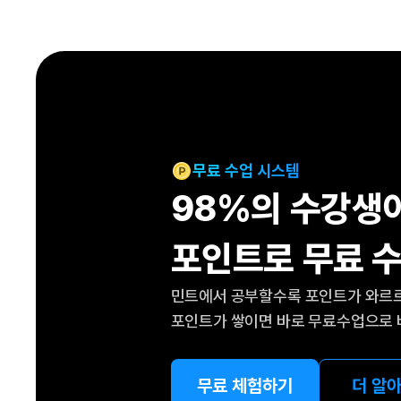
[도전]IELTS 이니셜테스트
패턴학습
[도전]영문법퀴즈
새글
패턴학습
[도전]영문법퀴즈
새글
대화학습
[도전]영문법퀴즈
새글
대화학습
[도전]영문법퀴즈
대화학습
[도전]영문법퀴즈
대화학습
[도전]영문법퀴즈
무료 수업 시스템
민트해VOCA
[도전]영문법퀴즈
새글
98%의 수강생
민트해VOCA
[도전]영문법퀴즈
민트해VOCA
[도전]영문법퀴즈
새글
포인트로 무료 
민트해VOCA
[도전]영문법퀴즈
[도전]이디엄퀴즈
민트에서 공부할수록 포인트가 와르
[도전]이디엄퀴즈
포인트가 쌓이면 바로 무료수업으로 
[도전]이디엄퀴즈
[도전]이디엄퀴즈
[도전]이디엄퀴즈
무료 체험하기
더 알