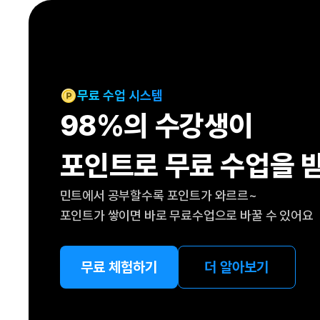
[도전]IELTS 이니셜테스트
패턴학습
[도전]영문법퀴즈
새글
패턴학습
[도전]영문법퀴즈
대화학습
[도전]영문법퀴즈
새글
대화학습
[도전]영문법퀴즈
무료 수업 시스템
대화학습
[도전]영문법퀴즈
98%의 수강생이
대화학습
[도전]영문법퀴즈
민트해VOCA
[도전]영문법퀴즈
새글
포인트로 무료 수업을 
민트해VOCA
[도전]영문법퀴즈
민트해VOCA
[도전]영문법퀴즈
새글
민트에서 공부할수록 포인트가 와르르~
민트해VOCA
[도전]영문법퀴즈
포인트가 쌓이면 바로 무료수업으로 바꿀 수 있어요
[도전]이디엄퀴즈
[도전]이디엄퀴즈
[도전]이디엄퀴즈
무료 체험하기
더 알아보기
[도전]이디엄퀴즈
[도전]이디엄퀴즈