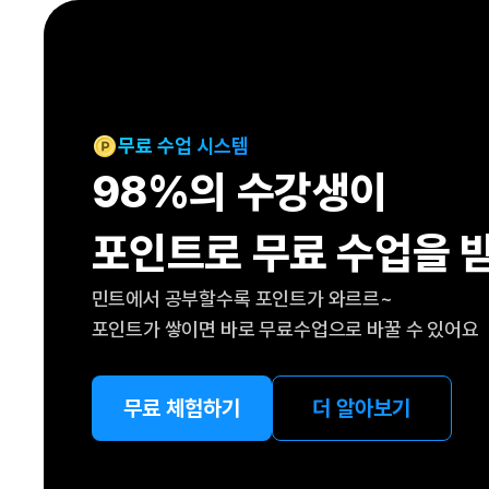
[도전]IELTS 이니셜테스트
패턴학습
[도전]영문법퀴즈
새글
패턴학습
[도전]영문법퀴즈
대화학습
[도전]영문법퀴즈
새글
대화학습
[도전]영문법퀴즈
무료 수업 시스템
대화학습
[도전]영문법퀴즈
98%의 수강생이
대화학습
[도전]영문법퀴즈
민트해VOCA
[도전]영문법퀴즈
새글
포인트로 무료 수업을 
민트해VOCA
[도전]영문법퀴즈
민트해VOCA
[도전]영문법퀴즈
새글
민트에서 공부할수록 포인트가 와르르~
민트해VOCA
[도전]영문법퀴즈
포인트가 쌓이면 바로 무료수업으로 바꿀 수 있어요
[도전]이디엄퀴즈
[도전]이디엄퀴즈
[도전]이디엄퀴즈
무료 체험하기
더 알아보기
[도전]이디엄퀴즈
[도전]이디엄퀴즈