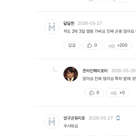
추
획
천
득
량
달달한
2026-05-27
저도 2박 3일 캠핑 가써요 진짜 곤충 많아
답글
0
+200
추
획
천
득
량
온라인해리포터
2026-05-29
맞아요 진짜 많아요 특히 밤에 조명 
0
+0
추
획
천
득
량
모
양구군유지호
2026-05-27
바
무서워요
일
작