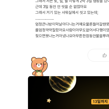
[도전]IELTS 이니셜테스트
그래서 저는 토, 일, 월 이렇게 2박 3일 캠핑을 
패턴학습
근데 3일 동안 안 씻을 순 없잖아요
[도전]영문법퀴즈
새글
그래서 거기 있는 샤워실에서 씻고 있는데;
패턴학습
[도전]영문법퀴즈
....................
대화학습
[도전]영문법퀴즈
새글
엄청큰나방이막날아다니는거예요물론들어갈땐
대화학습
[도전]영문법퀴즈
를엄청꺅꺅질렀어요사람이아무도없어서다행이
대화학습
[도전]영문법퀴즈
젖으면못나는거아녔나요아무튼한참동안물을뿌려서겨우
대화학습
[도전]영문법퀴즈
민트해VOCA
[도전]영문법퀴즈
새글
민트해VOCA
[도전]영문법퀴즈
민트해VOCA
[도전]영문법퀴즈
새글
민트해VOCA
[도전]영문법퀴즈
[도전]이디엄퀴즈
[도전]이디엄퀴즈
[도전]이디엄퀴즈
[도전]이디엄퀴즈
[도전]이디엄퀴즈