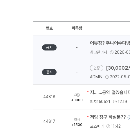
번호
획득량
어뷰징? 주니어수다방
-
공지
최고관리자
2026-0
[30,000
-
공지
ADMIN
2022-05-
저.......공약 걸겠습니
획
44818
득
+3000
피치150521
12:19
량
저랑 칭구 하실분??
(
획
44817
득
+1500
로즈베리
11:42
량