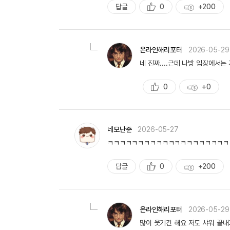
성
답글
0
+200
추
획
천
득
량
온라인해리포터
2026-05-29
네 진짜....근데 나방 입장에서
0
+0
추
획
천
득
량
네모난준
2026-05-27
ㅋㅋㅋㅋㅋㅋㅋㅋㅋㅋㅋㅋㅋㅋㅋㅋㅋㅋㅋㅋ
답글
0
+200
추
획
천
득
량
온라인해리포터
2026-05-29
많이 웃기긴 해요 저도 샤워 끝내