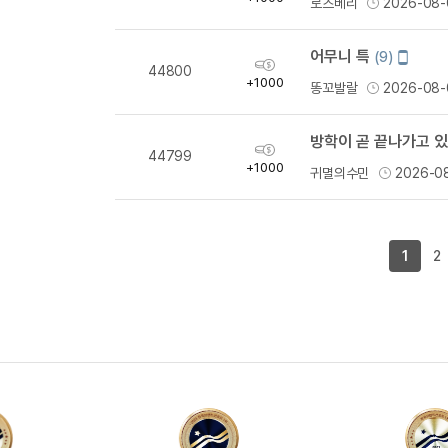
로즈베리
2026-08-
량
어무니 특
모
(9)
획
44800
바
득
+1000
똥꼬발랄
2026-08-
일
량
작
성
방학이 곧 끝나가고 
획
44799
득
+1000
귀멸의수민
2026-0
량
1
2