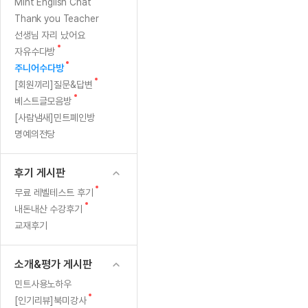
[질문]문법/해석/표현
새
Mint English Chat
수업대본서
글
수강권 전체보기
Thank you Teacher
[질문]문법/해석/표현
학원문의
학원문의
학원문의
수업대본서
선생님 자리 났어요
[질문]문법/해석/표현
학원문의
기업문의
학원문의
수강권 전체보기
수업대본서
새
자유수다방
[질문]문법/해석/표현
글
새
기업문의
주니어수다방
기업문의
수업대본서
[질문]문법/해석/표현
글
새
[회원끼리]질문&답변
기업문의
기업문의
[질문]문법/해석/표현
글
새
베스트글모음방
열공 게시
글
[질문]문법/해석/표현
[사람냄새]민트폐인방
명예의전당
[질문]문법/해석/표현
스마트 첨
[질문]문법/해석/표현
스마트 첨
후기 게시판
[도전]일일영작문
스마트 첨
새글
새
무료 레벨테스트 후기
[도전]일일영작문
[질문]문법
민트 도서관
민트 도서관
민트 도서관
글
새
내돈내산 수강후기
[도전]일일영작문
[질문]문법
새글
글
교재후기
[도전]일일영작문
[질문]문법
[도전]일일영작문
[도전]일
소개&평가 게시판
[도전]일일영작문
[도전]일
민트사용노하우
[도전]일일영작문
[도전]일일
새글
새
[인기리뷰]북미강사