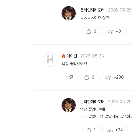
량
온라인해리포터
2026-05-29
ㅇㅈㅇㅈ이요 싫죠.....
0
+0
추
획
천
득
량
마이찬
2026-05-28
캠핑 좋았겠어요~~
답글
0
+200
추
획
천
득
량
온라인해리포터
2026-05-29
엄청 좋았어여!!!
근데 말벌이 넘 많았어요....엄청 
1
+24