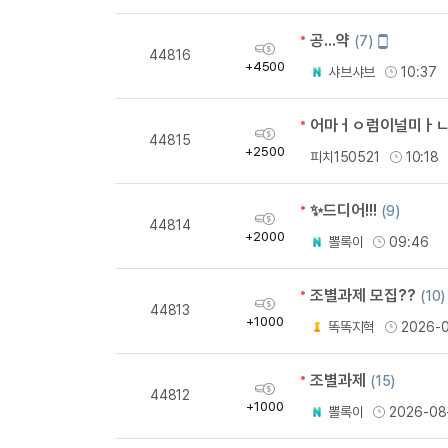
공...약
모
(7)
획
44816
바
득
+4500
샤브샤브
10:37
일
량
작
성
어마ㅓㅇ럼이널미ㅏㄴ어리ㅏ어 열분!
획
44815
득
+2500
피치150521
10:18
량
✨드디어!!!
(9)
획
44814
득
+2000
뽈록이
09:46
량
조별과제 모집??
(10)
획
44813
득
+1000
똑똑지혁
2026-
량
조별과제
(15)
획
44812
득
+1000
뽈록이
2026-08
량