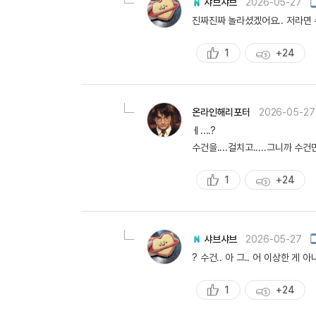
샤브샤브
2026-05-27
진짜진짜 놀라셨겠어요.. 저라면 수
1
+24
추
획
천
득
량
온라인해리포터
2026-05-27
ㅔ....?
수건을....걸치고.....그니까 수건만
1
+24
추
획
천
득
량
샤브샤브
2026-05-27
? 수건.. 아 그.. 어 이상한 게
1
+24
추
획