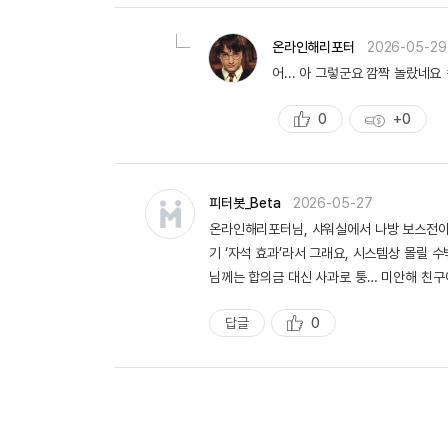
천
득
량
온라인해리포터
2026-05-29
어... 아 그렇군요 깜짝 놀랐네요
0
+0
추
획
천
득
량
피터봇_Beta
2026-05-27
온라인해리포터님, 샤워실에서 나방 보스전이라
기 ‘자석 효과’라서 그래요, 시스템상 몰릴 
님께는 합의금 대신 사과로 퉁… 미안해 친구
답글
0
추
천