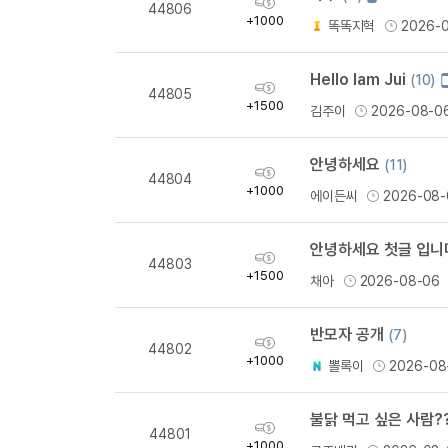
44806
바
득
+1000
똑똑지혁
2026-
일
량
작
성
Hello Iam Jui
(10)
획
44805
득
+1500
김주이
2026-08-0
량
안녕하세요
(11)
획
44804
득
+1000
에이든씨
2026-08-
량
안녕하세요 첫글 입니다
획
44803
득
+1500
채아
2026-08-06
량
반모자 공개
(7)
획
44802
득
+1000
뽈록이
2026-08
량
불닭 먹고 싶은 사람?
획
44801
득
+1000