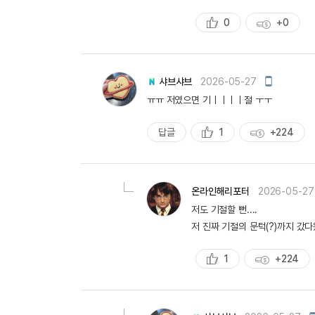
0
+0
추
획
천
득
량
모
샤브샤브
2026-05-27
바
ㅠㅠ 저였으면 기ㅣㅣㅣㅣ절 ㅜㅜ
일
작
성
답글
1
+224
추
획
천
득
량
온라인해리포터
2026-05-27
저도 기절할 뻔....
저 진짜 기절의 문턱(?)까지 갔다왔
1
+224
추
획
천
득
량