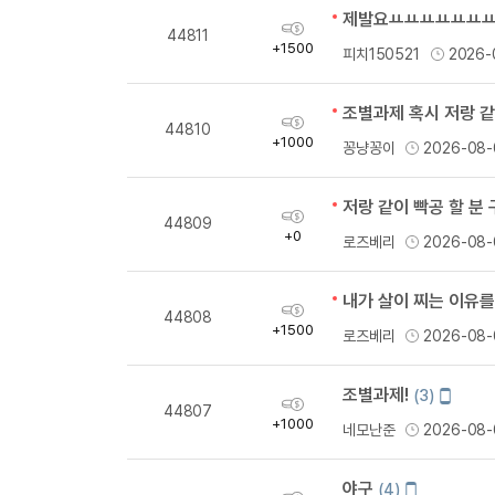
제발요ㅛㅛㅛㅛㅛㅛ
획
44811
득
+1500
피치150521
2026-
량
조별과제 혹시 저랑 
획
44810
득
+1000
꽁냥꽁이
2026-08-
량
저랑 같이 빡공 할 분
획
44809
득
+0
로즈베리
2026-08-
량
내가 살이 찌는 이유를
획
44808
득
+1500
로즈베리
2026-08-
량
조별과제!
모
(3)
획
44807
바
득
+1000
네모난준
2026-08-
일
량
작
성
야구
모
(4)
획