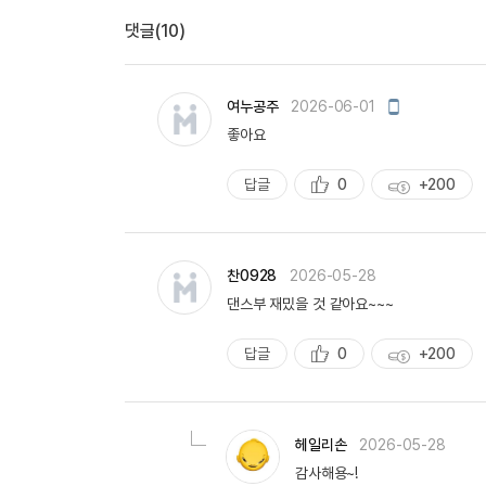
유용한영어표현
댓글(10)
유용한영어표현
유용한영어표현
유용한영어표현
모
여누공주
2026-06-01
유용한영어표현
바
좋아요
일
유용한영어표현
작
성
유용한영어표현
답글
0
+200
추
획
유용한영어표현
천
득
유용한영어표현
량
찬0928
2026-05-28
댄스부 재밌을 것 같아요~~~
답글
0
+200
추
획
천
득
량
헤일리손
2026-05-28
감사해용~!