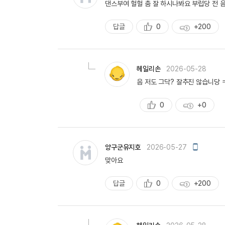
댄스부여 헐헐 춤 잘 하시나봐요 부럽당 전 
답글
0
+200
추
획
천
득
량
헤일리손
2026-05-28
음 저도 그닥? 잘추진 않습니당 
0
+0
추
획
천
득
량
모
양구군유지호
2026-05-27
바
맞아요
일
작
성
답글
0
+200
추
획
천
득
량