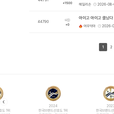
44791
득
+1500
헤일리손
2026-08-
량
아이고 아이고 클났다
획
44790
득
+0
여우악마
2026-
량
1
2
2024
2023
한국브랜드선호도 1위
한국브랜드선호도 1위