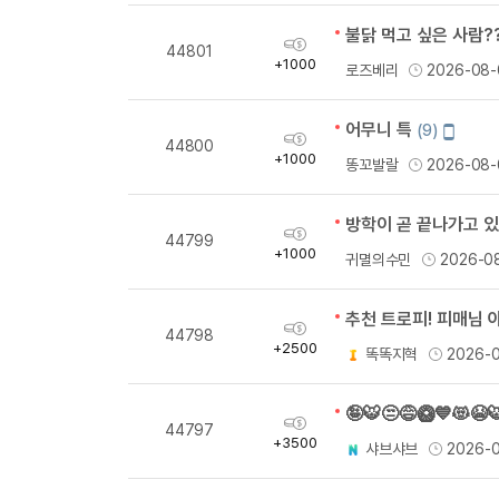
불닭 먹고 싶은 사람?
획
44801
득
+1000
로즈베리
2026-08-
량
어무니 특
모
(9)
획
44800
바
득
+1000
똥꼬발랄
2026-08-
일
량
작
성
방학이 곧 끝나가고 
획
44799
득
+1000
귀멸의수민
2026-0
량
추천 트로피! 피매님 
획
44798
득
+2500
똑똑지혁
2026-
량
🤪🐯😒😅🥝💙😻😭
획
44797
득
+3500
샤브샤브
2026-
량