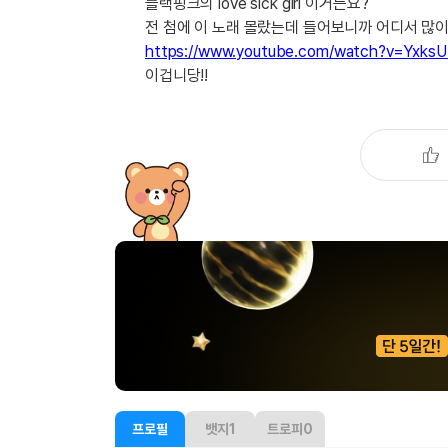
[도전]IELTS 이니셜테스트
블랙핑크의 love sick girl 이거든요?
패턴학습
전 첨에 이 노래 몰랐는데 들어보니까 어디서 많이
[도전]영문법퀴즈
새글
https://www.youtube.com/watch?v=YxksUf
패턴학습
[도전]영문법퀴즈
새글
이겁니당!!
대화학습
[도전]영문법퀴즈
새글
대화학습
[도전]영문법퀴즈
대화학습
[도전]영문법퀴즈
대화학습
[도전]영문법퀴즈
민트해VOCA
[도전]영문법퀴즈
새글
민트해VOCA
[도전]영문법퀴즈
민트해VOCA
[도전]영문법퀴즈
새글
민트해VOCA
[도전]영문법퀴즈
[도전]이디엄퀴즈
[도전]이디엄퀴즈
[도전]이디엄퀴즈
[도전]이디엄퀴즈
[도전]이디엄퀴즈
프로필
뱃지
1
트로피
0