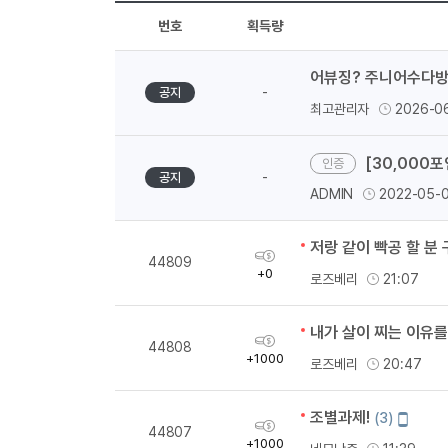
번호
획득량
어뷰징? 주니어수다방
-
공지
최고관리자
2026-0
[30,000
-
공지
ADMIN
2022-05-
저랑 같이 빡공 할 분
획
44809
득
+0
로즈베리
21:07
량
내가 살이 찌는 이유를
획
44808
득
+1000
로즈베리
20:47
량
조별과제!
모
(3)
획
44807
바
득
+1000