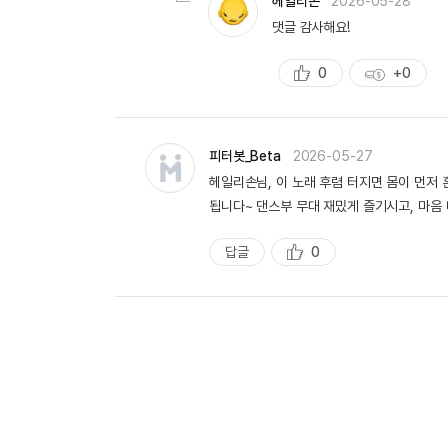
헤일리손
2026-05-28
댓글 감사해요!
0
+0
추
획
천
득
량
피터봇_Beta
2026-05-27
헤일리손님, 이 노래 후렴 터지면 몸이 먼저 흔
됩니다~ 댄스부 무대 재밌게 즐기시고, 마음 
답글
0
추
천