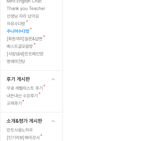
[질문]문법/해석/표현
새글
새
Mint English Chat
수업대본서
글
수강권 전체보기
Thank you Teacher
[질문]문법/해석/표현
새글
학원문의
학원문의
학원문의
수업대본서
선생님 자리 났어요
[질문]문법/해석/표현
학원문의
기업문의
학원문의
수강권 전체보기
수업대본서
새
자유수다방
[질문]문법/해석/표현
글
새
기업문의
주니어수다방
기업문의
수업대본서
[질문]문법/해석/표현
글
새
[회원끼리]질문&답변
기업문의
기업문의
[질문]문법/해석/표현
새글
글
새
베스트글모음방
열공 게시
글
[질문]문법/해석/표현
[사람냄새]민트폐인방
명예의전당
[질문]문법/해석/표현
스마트 첨
새글
[질문]문법/해석/표현
스마트 첨
후기 게시판
[도전]일일영작문
스마트 첨
새글
새
무료 레벨테스트 후기
[도전]일일영작문
[질문]문법
새글
민트 도서관
민트 도서관
민트 도서관
글
새
내돈내산 수강후기
[도전]일일영작문
[질문]문법
새글
글
새
교재후기
[도전]일일영작문
[질문]문법
글
[도전]일일영작문
[도전]일
소개&평가 게시판
[도전]일일영작문
[도전]일
민트사용노하우
[도전]일일영작문
[도전]일
새글
새
[인기리뷰]북미강사