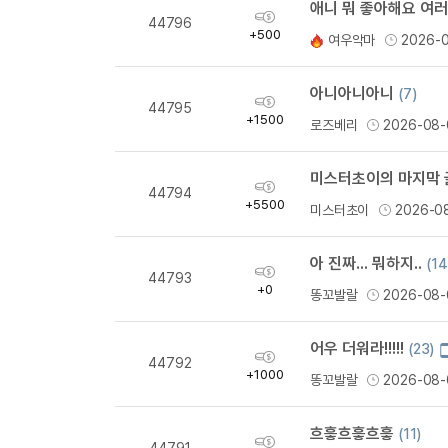
애니 뭐 좋아해요 여러
획
44796
득
+500
여우악마
2026-
량
아니아니아니
(7)
획
44795
득
+1500
로즈베리
2026-08-
량
미스터초이의 마지막 
획
44794
득
+5500
미스터초이
2026-0
량
아 진짜... 뭐하지..
(14
획
44793
득
+0
똥꼬발랄
2026-08-
량
어우 더워라!!!!!
(23)
획
44792
득
+1000
똥꼬발랄
2026-08-
량
흐흫흐흫흐흫
(11)
획