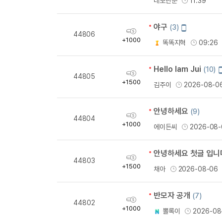
네모난준
11:39
일
량
작
성
야구
모
(3)
획
44806
바
득
+1000
똑똑지혁
09:26
일
량
작
성
Hello Iam Jui
(10)
획
44805
득
+1500
김주이
2026-08-0
량
안녕하세요
(9)
획
44804
득
+1000
에이든씨
2026-08-
량
안녕하세요 첫글 입니다
획
44803
득
+1500
채아
2026-08-06
량
반모자 공개
(7)
획
44802
득
+1000
뽈록이
2026-08
량