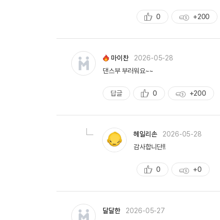
0
+200
추
획
천
득
량
마이찬
2026-05-28
댄스부 부러워요~~
답글
0
+200
추
획
천
득
량
헤일리손
2026-05-28
감사합니단!!
0
+0
추
획
천
득
량
달달한
2026-05-27