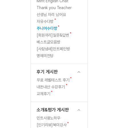
[질문]문법/해석/표현
새
Mint English Chat
글
수강권 전체보기
Thank you Teacher
[질문]문법/해석/표현
학원문의
학원문의
선생님 자리 났어요
[질문]문법/해석/표현
학원문의
기업문의
수강권 전체보기
새
자유수다방
[질문]문법/해석/표현
글
새
기업문의
주니어수다방
[질문]문법/해석/표현
글
새
[회원끼리]질문&답변
기업문의
[질문]문법/해석/표현
글
베스트글모음방
[질문]문법/해석/표현
[사람냄새]민트폐인방
명예의전당
[질문]문법/해석/표현
[질문]문법/해석/표현
후기 게시판
[도전]일일영작문
새글
새
무료 레벨테스트 후기
[도전]일일영작문
민트 도서관
민트 도서관
글
새
내돈내산 수강후기
[도전]일일영작문
새글
글
새
교재후기
[도전]일일영작문
글
[도전]일일영작문
소개&평가 게시판
[도전]일일영작문
민트사용노하우
[도전]일일영작문
새글
새
[인기리뷰]북미강사