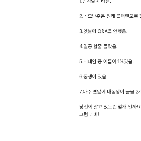
[도전]IELTS 이니셜테스트
1.인사말이 바뀜.
패턴학습
[도전]영문법퀴즈
새글
2.네모난준은 원래 블랙맨으로 
패턴학습
[도전]영문법퀴즈
대화학습
[도전]영문법퀴즈
새글
3.옛날에 Q&A을 안했음.
대화학습
[도전]영문법퀴즈
대화학습
[도전]영문법퀴즈
4.얼공 할줄 몰랐음.
대화학습
[도전]영문법퀴즈
민트해VOCA
5.닉네임 중 이름이 1%있음.
[도전]영문법퀴즈
새글
민트해VOCA
[도전]영문법퀴즈
6.동생이 있음.
민트해VOCA
[도전]영문법퀴즈
새글
민트해VOCA
[도전]영문법퀴즈
7.아주 옛날에 내동생이 글을 2개
[도전]이디엄퀴즈
[도전]이디엄퀴즈
당신이 알고 있는건 몇개 일까요
그럼 네바!
[도전]이디엄퀴즈
[도전]이디엄퀴즈
[도전]이디엄퀴즈