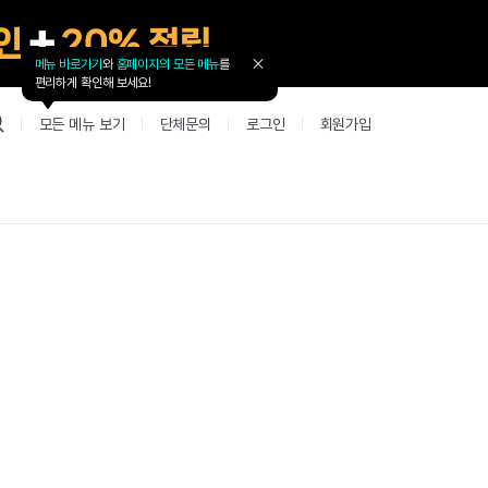
메뉴 바로가기
와
홈페이지의 모든 메뉴
를
툴
편리하게 확인해 보세요!
팁
닫
모든 메뉴 보기
단체문의
로그인
회원가입
기
업 리뷰 게시판
고객지원
북미
커뮤니티 게시판
커뮤니티 게
테스트
사항
굴철판딕테이션
고객지원
북미 수강권
Mint English Chat
Mint Englis
레벨테스트 신청/결과
새글
사항
굴철판딕테이션
고객지원
북미 수강권
Mint English Chat
Mint English
레벨테스트 신청/결과
사항
굴철판딕테이션
북미 수강권
Mint English Chat
Mint English
SET 스피킹테스트 신청/결과
고객지원
사항
테이션해결사
Thank you Teacher
Mint Englis
SET 스피킹테스트 신청/결과
부가서비스
고객지원
사항
테이션해결사
Thank you Teacher
Mint Englis
민트 도서관
용권
[프리미엄]영어첨삭 이용권
고객지원
사항
테이션해결사
Thank you Teacher
Mint Englis
스마트 첨삭 이용권
민트 도서관
사항
업대본서비스
선생님 자리 났어요
Mint English