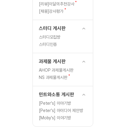
[도전]일일영작문
글
새
[리뷰]이달의추천강사
[도전]일일영작문
새글
글
새
[채용]강사평가
글
[도전]일일영작문
[도전]브레인워시
스터디 게시판
[도전]브레인워시
스터디모집방
[도전]브레인워시
스터디인증
[도전]브레인워시
[도전]브레인워시
과제물 게시판
이벤트 참여 인증 게시판
이벤트 참여 인증 게시판
[도전]브레인워시
AHOP 과제물게시판
[도전]브레인워시
새
NS 과제물게시판
인스타그램 후기 이벤트
인스타그램 후기 이벤트
글
[도전]브레인워시
인스타그램 후기 이벤트
카카오톡 친구추가 이벤트
[도전]브레인워시
민트와소통 게시판
카카오톡 친구추가 이벤트
지인추천이벤트
[도전]브레인워시
[Peter's] 이야기방
카카오톡 친구추가 이벤트
블로그이벤트
[Peter's] 아이디어 제안방
[도전]AHOP 이니셜 테스
지인추천이벤트
카페이벤트
[Moby's] 이야기방
[도전]AHOP 이니셜 테스
지인추천이벤트
영상이벤트
[도전]AHOP 이니셜 테스
블로그이벤트
무조건 5분 컷 이벤트