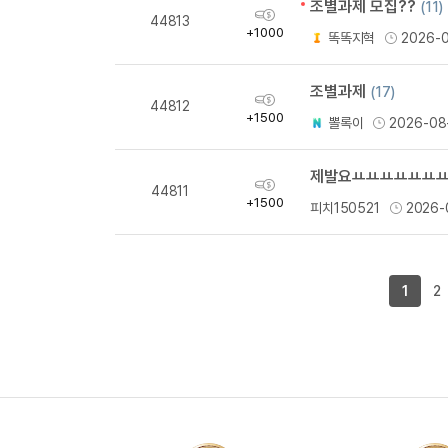
조별과제 모집??
(11)
획
44813
득
+1000
똑똑지혁
2026-
량
조별과제
(17)
획
44812
득
+1500
뽈록이
2026-08
량
제발요ㅛㅛㅛㅛㅛㅛ
획
44811
득
+1500
피치150521
2026-
량
1
2