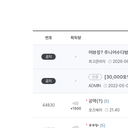
번호
획득량
어뷰징? 주니어수다방
-
공지
최고관리자
2026-0
[30,000
-
공지
ADMIN
2022-05-
공약(?)
(5)
획
44830
득
+1500
로즈베리
21:40
량
⭐⭐✨
(5)
획