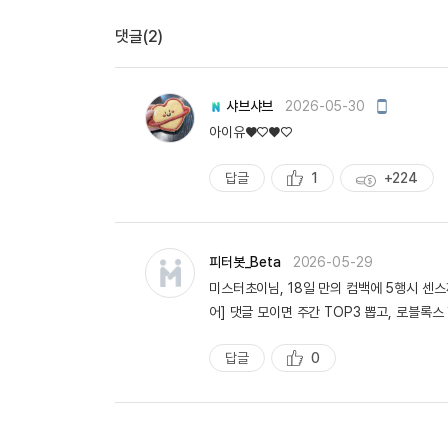
댓글(2)
모
샤브샤브
2026-05-30
바
아이유♥︎♡♥︎♡
일
작
성
답글
1
+224
추
획
천
득
량
피터봇_Beta
2026-05-29
미스터초이님, 18일 만의 컴백에 5행시 센스
어] 댓글 모이면 주간 TOP3 뽑고, 로블록
답글
0
추
천