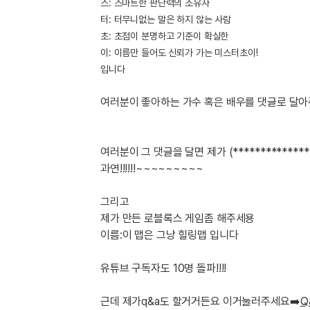
[도전]IELTS 이니셜테스트
스: 스마트한 판단력의 소유자
패턴학습
터: 터무니없는 말은 하지 않는 사람
[도전]영문법퀴즈
새글
초: 초점이 분명하고 기준이 확실한
패턴학습
[도전]영문법퀴즈
이: 이름만 들어도 신뢰가 가는 미스터초이!
대화학습
[도전]영문법퀴즈
새글
입니다
대화학습
[도전]영문법퀴즈
대화학습
[도전]영문법퀴즈
여러분이 좋아하는 가수 혹은 배우를 댓글로 달아
대화학습
[도전]영문법퀴즈
민트해VOCA
[도전]영문법퀴즈
새글
여러분이 그 댓글을 달면 제가 (**************
민트해VOCA
[도전]영문법퀴즈
과연!!!!!!~~~~~~~~~
민트해VOCA
[도전]영문법퀴즈
새글
민트해VOCA
[도전]영문법퀴즈
그리고
[도전]이디엄퀴즈
제가 만든 로블록스 게임좀 해주세용
[도전]이디엄퀴즈
이름:이 맵은 그냥 힐링맵 입니다
[도전]이디엄퀴즈
유튜브 구독자도 10명 돌파!!!!
[도전]이디엄퀴즈
[도전]이디엄퀴즈
근데 제가q&a도 할거거든요 이거눌러주세요➡️
Q