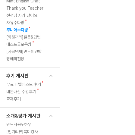
[질문]문법/해석/표현
새
Mint English Chat
수업대본서
글
수강권 전체보기
Thank you Teacher
[질문]문법/해석/표현
학원문의
학원문의
학원문의
수업대본서
선생님 자리 났어요
[질문]문법/해석/표현
학원문의
기업문의
학원문의
수강권 전체보기
수업대본서
새
자유수다방
[질문]문법/해석/표현
글
새
기업문의
주니어수다방
기업문의
수업대본서
[질문]문법/해석/표현
글
[회원끼리]질문&답변
기업문의
기업문의
[질문]문법/해석/표현
새
베스트글모음방
열공 게시
글
[질문]문법/해석/표현
[사람냄새]민트폐인방
명예의전당
[질문]문법/해석/표현
스마트 첨
[질문]문법/해석/표현
스마트 첨
후기 게시판
[도전]일일영작문
스마트 첨
새글
새
무료 레벨테스트 후기
[도전]일일영작문
[질문]문법
민트 도서관
민트 도서관
민트 도서관
글
새
내돈내산 수강후기
[도전]일일영작문
[질문]문법
새글
글
교재후기
[도전]일일영작문
[질문]문법
[도전]일일영작문
[도전]일
소개&평가 게시판
[도전]일일영작문
[도전]일
민트사용노하우
[도전]일일영작문
[도전]일일
새글
[인기리뷰]북미강사