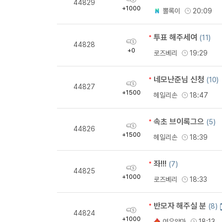
44829
득
+1000
뽈록이
20:09
량
투표 해주세여
(11)
획
44828
득
+0
로즈베리
19:29
량
네모난준님 신청
(10)
획
44827
득
+1500
헤일리손
18:47
량
속초 브이록그으
(5)
획
44826
득
+1500
헤일리손
18:39
량
좌!!!
(7)
획
44825
득
+1000
로즈베리
18:33
량
반모자 해주실 분
(8)
획
44824
득
+1000
여우악마
18:13