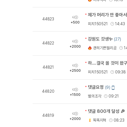
량
제가 머리가 안 좋아서..
획
44823
득
+500
피치150521
14:43
량
강원도 갓생✨
(27)
획
44822
득
+2000
괜히기쁜젤리곰
1
량
하....결국 올 것이 왔구
획
44821
득
+2500
피치150521
09:38
량
댓글요정
모
(9)
획
44820
바
득
+1500
별의조각
09:21
일
량
작
성
댓글 800개 달성 🎉 
획
44819
득
+2000
똑똑지혁
08:23
량