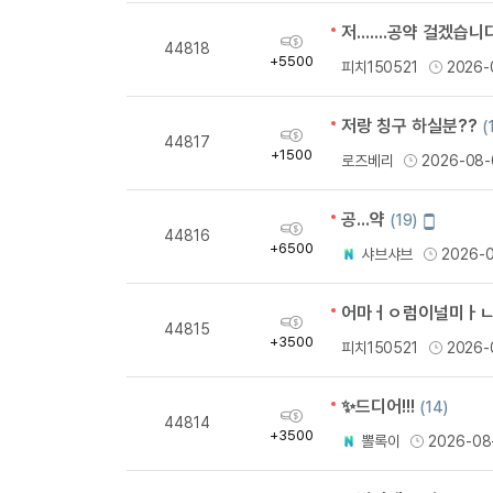
저.......공약 걸겠습니
획
44818
득
+5500
피치150521
2026-
량
저랑 칭구 하실분??
(
획
44817
득
+1500
로즈베리
2026-08-
량
공...약
모
(19)
획
44816
바
득
+6500
샤브샤브
2026-
일
량
작
성
어마ㅓㅇ럼이널미ㅏㄴ어리ㅏ어 열분!
획
44815
득
+3500
피치150521
2026-
량
✨드디어!!!
(14)
획
44814
득
+3500
뽈록이
2026-08
량