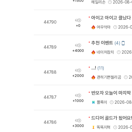
+1500
헤일리손
2026-08-
량
아이고 아이고 클났다
획
44790
득
+0
여우악마
2026-
량
추천 이벤트
모
(4)
획
44789
바
득
+4000
네이처참치
2026
일
량
작
성
...!
(11)
획
44788
득
+2000
괜히기쁜젤리곰
2
량
반모자 오늘이 마지막
획
44787
득
+1000
뽈록이
2026-08
량
드디어 골드가 됬어요!!!
획
44786
득
+3000
똑똑지혁
2026-
량