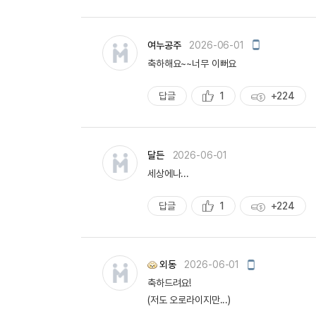
천
득
량
모
여누공주
2026-06-01
바
축하해요~~너무 이뻐요
일
작
성
답글
1
+224
추
획
천
득
량
달든
2026-06-01
세상에나...
답글
1
+224
추
획
천
득
량
모
외동
2026-06-01
바
축하드려요!
일
작
(저도 오로라이지만...)
성