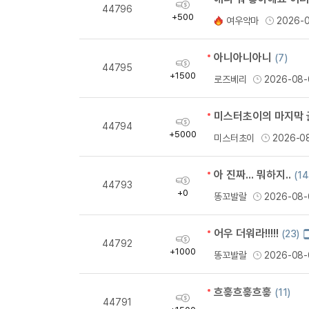
획
44796
득
+500
여우악마
2026-
량
아니아니아니
(7)
획
44795
득
+1500
로즈베리
2026-08-
량
미스터초이의 마지막 
획
44794
득
+5000
미스터초이
2026-0
량
아 진짜... 뭐하지..
(14
획
44793
득
+0
똥꼬발랄
2026-08-
량
어우 더워라!!!!!
(23)
획
44792
득
+1000
똥꼬발랄
2026-08-
량
흐흫흐흫흐흫
(11)
획
44791
득