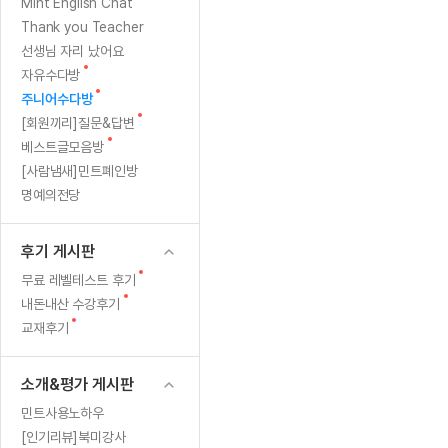
[질문]문법/해석/표현
새글
새
Mint English Chat
수업대본서
글
수강권 전체보기
Thank you Teacher
[질문]문법/해석/표현
새글
학원문의
학원문의
학원문의
수업대본서
선생님 자리 났어요
[질문]문법/해석/표현
학원문의
기업문의
학원문의
수강권 전체보기
수업대본서
새
자유수다방
[질문]문법/해석/표현
글
새
기업문의
주니어수다방
기업문의
수업대본서
[질문]문법/해석/표현
글
새
[회원끼리]질문&답변
기업문의
기업문의
[질문]문법/해석/표현
새글
글
새
베스트글모음방
열공 게시
글
[질문]문법/해석/표현
[사람냄새]민트폐인방
명예의전당
[질문]문법/해석/표현
스마트 첨
새글
[질문]문법/해석/표현
스마트 첨
후기 게시판
[도전]일일영작문
스마트 첨
새글
새
무료 레벨테스트 후기
[도전]일일영작문
[질문]문법
새글
민트 도서관
민트 도서관
민트 도서관
글
새
내돈내산 수강후기
[도전]일일영작문
[질문]문법
새글
글
새
교재후기
[도전]일일영작문
[질문]문법
글
[도전]일일영작문
[도전]일
소개&평가 게시판
[도전]일일영작문
[도전]일
민트사용노하우
[도전]일일영작문
[도전]일
새글
[인기리뷰]북미강사