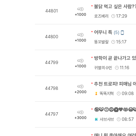
불닭 먹고 싶은 사람?
획
44801
득
+1000
로즈베리
17:29
량
어무니 특
모
(5)
획
44800
바
득
+1000
똥꼬발랄
15:17
일
량
작
성
방학이 곧 끝나가고 
획
44799
득
+1000
귀멸의수민
11:16
량
추천 트로피! 피매님 
획
44798
득
+2000
똑똑지혁
09:08
량
🤪🐯😒😅🥝💙😻😭
획
44797
득
+3000
샤브샤브
08:57
량
애니 뭐 좋아해요 여러