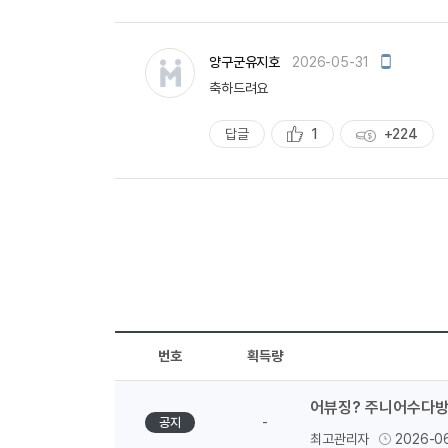
천
득
량
모
양구군유지호
2026-05-31
바
축하드려요
일
작
성
답글
1
+224
추
획
천
득
량
번호
획득량
어뷰징? 주니어수다방
-
공지
최고관리자
2026-0