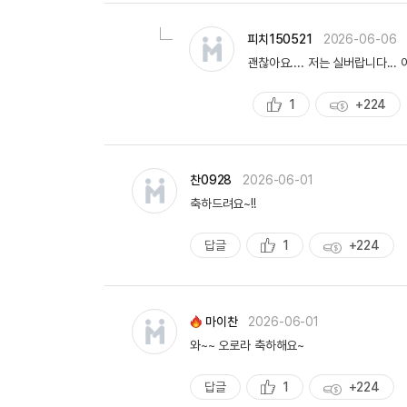
량
피치150521
2026-06-06
괜찮아요.... 저는 실버랍니다..
1
+224
추
획
천
득
량
찬0928
2026-06-01
축하드려요~!!
답글
1
+224
추
획
천
득
량
마이찬
2026-06-01
와~~ 오로라 축하해요~
답글
1
+224
추
획