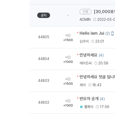
[30,000
-
공지
ADMIN
2022-05-
Hello Iam Jui
모
(2)
획
44805
바
득
+1500
김주이
23:01
일
량
작
성
안녕하세요
(4)
획
44804
득
+1000
에이든씨
20:58
량
안녕하세요 첫글 입니다
획
44803
득
+1500
채아
18:43
량
반모자 공개
(4)
획
44802
득
+1000
뽈록이
17:56
량