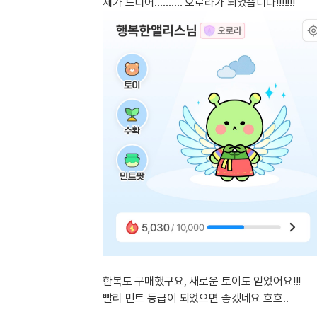
[도전]IELTS 이니셜테스트
제가 드디어………. 오로라가 되었습니다!!!!!!!
패턴학습
[도전]영문법퀴즈
새글
패턴학습
[도전]영문법퀴즈
새글
대화학습
[도전]영문법퀴즈
새글
대화학습
[도전]영문법퀴즈
대화학습
[도전]영문법퀴즈
대화학습
[도전]영문법퀴즈
민트해VOCA
[도전]영문법퀴즈
새글
민트해VOCA
[도전]영문법퀴즈
민트해VOCA
[도전]영문법퀴즈
새글
민트해VOCA
[도전]영문법퀴즈
[도전]이디엄퀴즈
[도전]이디엄퀴즈
[도전]이디엄퀴즈
[도전]이디엄퀴즈
한복도 구매했구요, 새로운 토이도 얻었어요!!!
[도전]이디엄퀴즈
빨리 민트 등급이 되었으면 좋겠네요 흐흐..