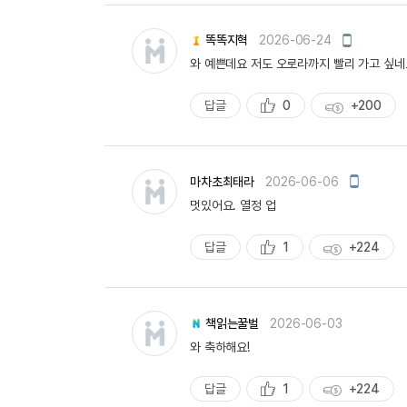
모
똑똑지혁
2026-06-24
바
와 예쁜데요 저도 오로라까지 빨리 가고 싶네
일
작
성
답글
0
+200
추
획
천
득
량
모
마차초최태라
2026-06-06
바
멋있어요. 열정 업
일
작
성
답글
1
+224
추
획
천
득
량
책읽는꿀벌
2026-06-03
와 축하해요!
답글
1
+224
추
획