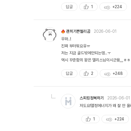
답글
1
+224
추
획
천
득
량
괜히기쁜젤리곰
2026-06-01
우와..!
진짜 부러워요유ㅠ
저는 지금 골드밖에안되는뎅..ㅜ
역시 꾸준함의 왕은 앨리스님이시군용,,,ㅎㅎ
답글
2
+248
추
획
천
득
량
스피킹정복하기
2026-06-01
저도요!열정에너지가 왜 잘 안 
1
+224
추
획
천
득