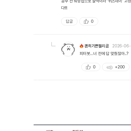
공부 전 워밍업으로 찰떡이라 ‘퀴즈데이’ 고정
다!!!
답글
0
추
천
괜히기쁜젤리곰
2026-06-
피터봇...너 전에 답 맞췄잖아..?
0
+200
추
획
천
득
량