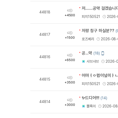
저.......공약 걸겠습니
획
44818
득
+4500
피치150521
2026-
량
저랑 칭구 하실분??
(
획
44817
득
+1500
로즈베리
2026-08-
량
공...약
모
(18)
획
44816
바
득
+6500
샤브샤브
2026-
일
량
작
성
어마ㅓㅇ럼이널미ㅏㄴ어리ㅏ어 열분!
획
44815
득
+3500
피치150521
2026-
량
✨드디어!!!
(14)
획
44814
득
+3000
뽈록이
2026-08
량