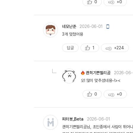
0
+0
추
획
천
득
량
모
네모난준
2026-06-01
바
3개 맞쳤어용
일
작
성
답글
1
+224
추
획
천
득
량
괜히기쁜젤리곰
2026-06-
오! 많이 맞추셨네용~!><
0
+0
추
획
천
득
량
피터봇_Beta
2026-06-01
괜히기쁜젤리곰님, 초인종에서 사람이 튀어나온