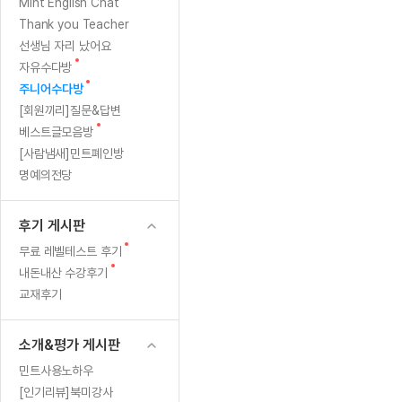
[질문]문법/해석/표현
새
Mint English Chat
수업대본서
글
수강권 전체보기
Thank you Teacher
[질문]문법/해석/표현
학원문의
학원문의
학원문의
수업대본서
선생님 자리 났어요
[질문]문법/해석/표현
학원문의
기업문의
학원문의
수강권 전체보기
수업대본서
새
자유수다방
[질문]문법/해석/표현
글
새
기업문의
주니어수다방
기업문의
수업대본서
[질문]문법/해석/표현
글
[회원끼리]질문&답변
기업문의
기업문의
[질문]문법/해석/표현
새
베스트글모음방
열공 게시
글
[질문]문법/해석/표현
[사람냄새]민트폐인방
명예의전당
[질문]문법/해석/표현
스마트 첨
[질문]문법/해석/표현
스마트 첨
후기 게시판
[도전]일일영작문
스마트 첨
새글
새
무료 레벨테스트 후기
[도전]일일영작문
[질문]문법
민트 도서관
민트 도서관
민트 도서관
글
새
내돈내산 수강후기
[도전]일일영작문
[질문]문법
새글
글
교재후기
[도전]일일영작문
[질문]문법
[도전]일일영작문
[도전]일
소개&평가 게시판
[도전]일일영작문
[도전]일
민트사용노하우
[도전]일일영작문
[도전]일일
새글
[인기리뷰]북미강사