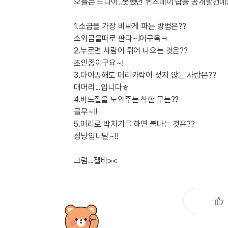
[도전]IELTS 이니셜테스트
오늘은 드디어..못했던 퀴즈데이 답을 공개할건데용
패턴학습
[도전]영문법퀴즈
새글
1.소금을 가장 비싸게 파는 방법은??
패턴학습
[도전]영문법퀴즈
소와금을따로 판다~!이구욬ㅋ
대화학습
[도전]영문법퀴즈
새글
2.누르면 사람이 튀어 나오는 것은??
대화학습
[도전]영문법퀴즈
초인종이구요~!
대화학습
[도전]영문법퀴즈
3.다이빙해도 머리카락이 젖지 않는 사람은??
대화학습
[도전]영문법퀴즈
대머리...입니다ㅎ
민트해VOCA
4.바느질을 도와주는 착한 무는??
[도전]영문법퀴즈
새글
골무~!!
민트해VOCA
[도전]영문법퀴즈
5.머리로 박치기를 하면 불나는 것은??
민트해VOCA
[도전]영문법퀴즈
새글
성냥입니달~!!
민트해VOCA
[도전]영문법퀴즈
[도전]이디엄퀴즈
그럼...젤바><
[도전]이디엄퀴즈
[도전]이디엄퀴즈
[도전]이디엄퀴즈
[도전]이디엄퀴즈