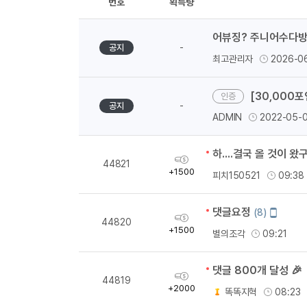
번호
획득량
어뷰징? 주니어수다방
-
공지
최고관리자
2026-0
[30,000
-
공지
ADMIN
2022-05-
하....결국 올 것이 왔구
획
44821
득
+1500
피치150521
09:38
량
댓글요정
모
(8)
획
44820
바
득
+1500
별의조각
09:21
일
량
작
성
댓글 800개 달성 🎉 
획
44819
득
+2000
똑똑지혁
08:23
량