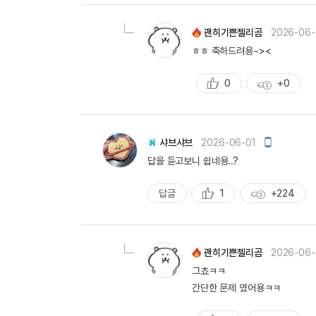
천
득
량
괜히기쁜젤리곰
2026-06-
ㅎㅎ 축하드려용~><
0
+0
추
획
천
득
량
모
샤브샤브
2026-06-01
바
답을 듣고보니 쉽네용..?
일
작
성
답글
1
+224
추
획
천
득
량
괜히기쁜젤리곰
2026-06-
그쵸ㅋㅋ
간단한 문제 였어용ㅋㅋ