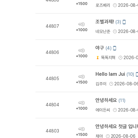
득
+1500
로즈베리
2026-08-
량
조별과제!
모
(3)
획
44807
바
득
+1000
네모난준
2026-08-
일
량
작
성
야구
모
(4)
획
44806
바
득
+1000
똑똑지혁
2026-
일
량
작
성
Hello Iam Jui
(10)
획
44805
득
+1500
김주이
2026-08-0
량
안녕하세요
(11)
획
44804
득
+1000
에이든씨
2026-08-
량
안녕하세요 첫글 입니다
획
44803
득
+1500
채아
2026-08-06