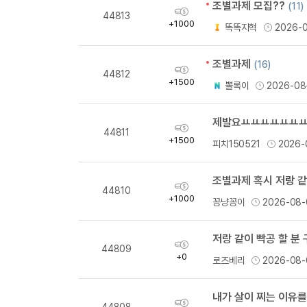
조별과제 모집??
(11)
획
44813
득
+1000
똑똑지혁
2026-
량
조별과제
(16)
획
44812
득
+1500
뽈록이
2026-08
량
제발요ㅛㅛㅛㅛㅛㅛ
획
44811
득
+1500
피치150521
2026-
량
조별과제 혹시 저랑 
획
44810
득
+1000
꽁냥꽁이
2026-08-
량
저랑 같이 빡공 할 분
획
44809
득
+0
로즈베리
2026-08-
량
내가 살이 찌는 이유를
획
44808