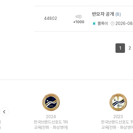
량
반모자 공개
(8)
획
44802
득
+1000
뽈록이
2026-08
량
1
2
2024
2023
한국브랜드선호도 1위
한국브랜드선호도 1위
교육(전화ㆍ화상영어)
교육(전화ㆍ화상영어)