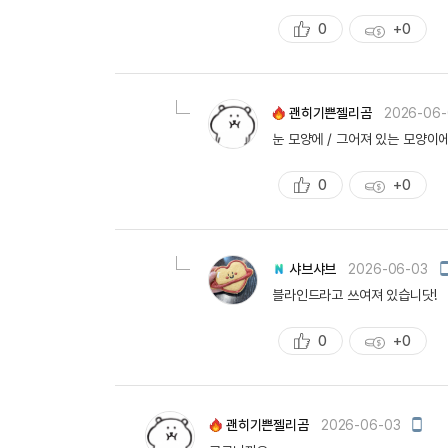
0
+0
추
획
천
득
량
괜히기쁜젤리곰
2026-06-
눈 모양에 / 그어져 있는 모양이
0
+0
추
획
천
득
량
샤브샤브
2026-06-03
블라인드라고 쓰여져 있습니닷!
0
+0
추
획
천
득
량
모
괜히기쁜젤리곰
2026-06-03
바