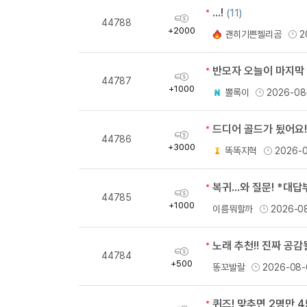
성
...!
(11)
획
44788
득
+2000
괜히기쁜젤리곰
2
량
반모자 오늘이 마지막
획
44787
득
+1000
뽈록이
2026-08
량
드디어 골드가 됬어요!!!
획
44786
득
+3000
똑똑지혁
2026-
량
복귀...와 질문! *대답부
획
44785
득
+1000
이름뭐할까
2026-0
량
노래 추천!! 진짜 공
획
44784
득
+500
똥꼬발랄
2026-08-
량
퀴즈! 맞추면 2명만 