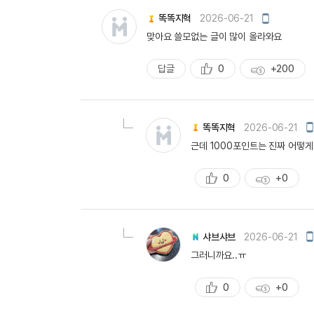
유용한영어표현
모
똑똑지혁
2026-06-21
유용한영어표현
바
맞아요 쓸모없는 글이 많이 올라와요
유용한영어표현
일
작
유용한영어표현
성
답글
0
+200
추
획
유용한영어표현
천
득
유용한영어표현
량
유용한영어표현
모
똑똑지혁
2026-06-21
유용한영어표현
바
근데 1000포인트는 진짜 어떻
일
유용한영어표현
작
성
0
+0
추
획
천
득
량
모
샤브샤브
2026-06-21
바
그러니까요..ㅠ
일
작
성
0
+0
추
획