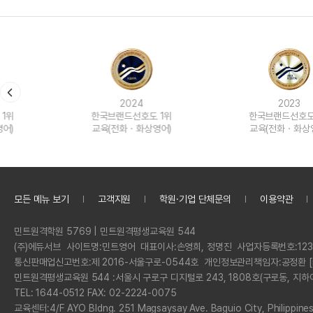
2024
2023
한국브랜드선호도 1위
한국브랜드선호도 1위
교육(전화ㆍ화상영어)
교육(전화ㆍ화상영어)
모든 메뉴 보기
고객지원
학원·기업 단체문의
이용약관
정
민트원격학원 5769 | 민트원격평생교육원 544
보
회
(주)에듀서브
사이트명:
민트영어
대표이사:
손영희, 정명진
사업자등록번호:
123
사
통신판매업신고번호:
제 2016-서울구로-0544호
개인정보관리책임자:
공정환 [
명
민트원격평생교육원 544 :
서울시 구로구 디지털로 243, 1808호(구로동, 지하
전
TEL: 1644-0512 FAX: 02-2224-0075
화
교육센터:
4/F AYO Bldng. 251 Magsaysay Ave. Baguio City, Philippine