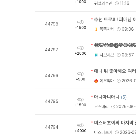
득
+1000
귀멸의수민
11:16
량
추천 트로피! 피매님 
획
44798
득
+1500
똑똑지혁
09:08
량
🤪🐯😒😅🥝💙😻😭
획
44797
득
+2000
샤브샤브
08:57
량
애니 뭐 좋아해요 여러
획
44796
득
+500
여우악마
2026-
량
아니아니아니
(5)
획
44795
득
+1500
로즈베리
2026-08-
량
미스터초이의 마지막 
획
44794
득
+4000
미스터초이
2026-0
량