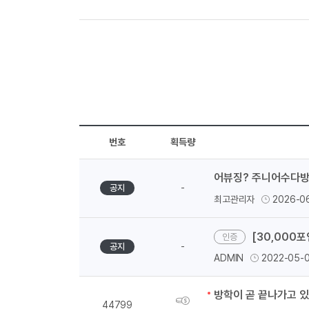
천
번호
획득량
어뷰징? 주니어수다방
-
공지
최고관리자
2026-0
[30,000
-
공지
ADMIN
2022-05-
방학이 곧 끝나가고 
획
44799