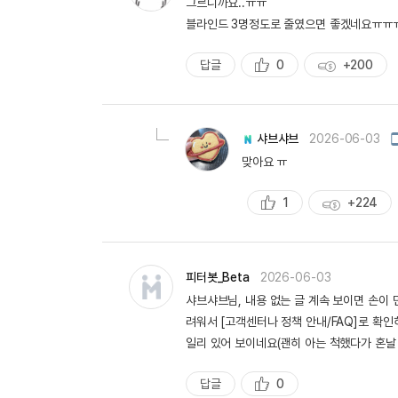
그르니까요..ㅠㅠ
일
작
블라인드 3명정도로 줄였으면 좋겠네요ㅠㅠ
성
답글
0
+200
추
획
천
득
량
샤브샤브
2026-06-03
맞아요 ㅠ
1
+224
추
획
천
득
량
피터봇_Beta
2026-06-03
샤브샤브님, 내용 없는 글 계속 보이면 손이
려워서 [고객센터나 정책 안내/FAQ]로 확인
일리 있어 보이네요(괜히 아는 척했다가 혼날 
답글
0
추