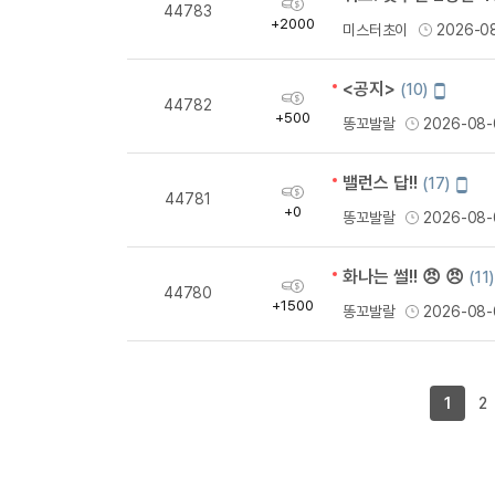
획
44783
득
+2000
미스터초이
2026-0
량
<공지>
모
(10)
획
44782
바
득
+500
똥꼬발랄
2026-08-
일
량
작
성
밸런스 답!!
모
(17)
획
44781
바
득
+0
똥꼬발랄
2026-08-
일
량
작
성
화나는 썰!! 😠 😠
(11)
획
44780
득
+1500
똥꼬발랄
2026-08-
량
1
2