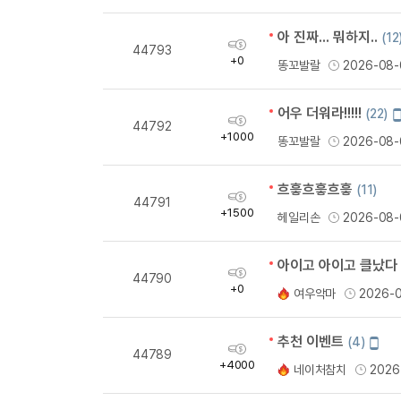
아 진짜... 뭐하지..
(12
획
44793
득
+0
똥꼬발랄
2026-08-
량
어우 더워라!!!!!
(22)
획
44792
득
+1000
똥꼬발랄
2026-08-
량
흐흫흐흫흐흫
(11)
획
44791
득
+1500
헤일리손
2026-08-
량
아이고 아이고 클났다
획
44790
득
+0
여우악마
2026-
량
추천 이벤트
모
(4)
획
44789
바
득
+4000
네이처참치
2026
일
량
작