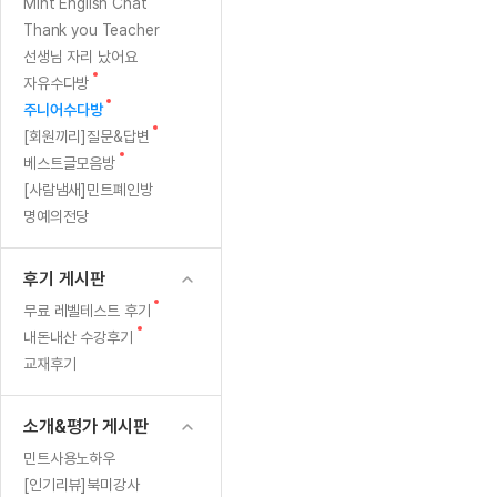
[질문]문법/해석/표현
새글
새
Mint English Chat
수업대본서
글
수강권 전체보기
Thank you Teacher
[질문]문법/해석/표현
새글
학원문의
학원문의
학원문의
수업대본서
선생님 자리 났어요
[질문]문법/해석/표현
학원문의
기업문의
학원문의
수강권 전체보기
수업대본서
새
자유수다방
[질문]문법/해석/표현
글
새
기업문의
주니어수다방
기업문의
수업대본서
[질문]문법/해석/표현
글
새
[회원끼리]질문&답변
기업문의
기업문의
[질문]문법/해석/표현
새글
글
새
베스트글모음방
열공 게시
글
[질문]문법/해석/표현
[사람냄새]민트폐인방
명예의전당
[질문]문법/해석/표현
스마트 첨
새글
[질문]문법/해석/표현
스마트 첨
후기 게시판
[도전]일일영작문
스마트 첨
새글
새
무료 레벨테스트 후기
[도전]일일영작문
[질문]문법
새글
민트 도서관
민트 도서관
민트 도서관
글
새
내돈내산 수강후기
[도전]일일영작문
[질문]문법
새글
글
교재후기
[도전]일일영작문
[질문]문법
[도전]일일영작문
[도전]일
소개&평가 게시판
[도전]일일영작문
[도전]일
민트사용노하우
[도전]일일영작문
[도전]일일
새글
[인기리뷰]북미강사