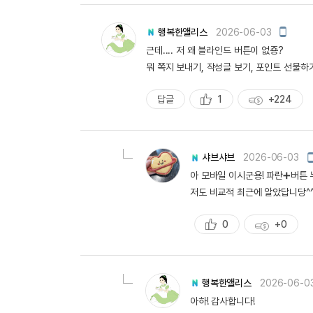
천
득
량
모
행복한앨리스
2026-06-03
바
근데.... 저 왜 블라인드 버튼이 없죵?
일
작
뭐 쪽지 보내기, 작성글 보기, 포인트 선물하
성
답글
1
+224
추
획
천
득
량
샤브샤브
2026-06-03
아 모바일 이시군용! 파란➕버튼 
저도 비교적 최근에 알았답니당^
0
+0
추
획
천
득
량
행복한앨리스
2026-06-0
아하! 감사합니다!