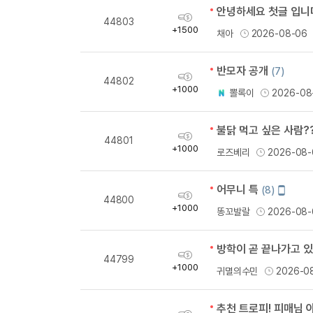
안녕하세요 첫글 입니다
획
44803
득
+1500
채아
2026-08-06
량
반모자 공개
(7)
획
44802
득
+1000
뽈록이
2026-08
량
불닭 먹고 싶은 사람?
획
44801
득
+1000
로즈베리
2026-08-
량
어무니 특
모
(8)
획
44800
바
득
+1000
똥꼬발랄
2026-08-
일
량
작
성
방학이 곧 끝나가고 
획
44799
득
+1000
귀멸의수민
2026-0
량
추천 트로피! 피매님 
획