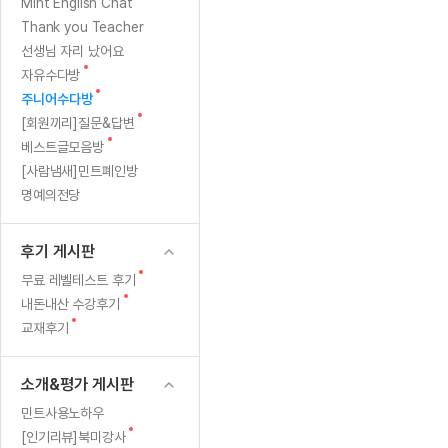
[질문]문법/해석/표현
새글
새
Mint English Chat
수업대본서
글
수강권 전체보기
Thank you Teacher
[질문]문법/해석/표현
새글
학원문의
학원문의
학원문의
수업대본서
선생님 자리 났어요
[질문]문법/해석/표현
학원문의
기업문의
학원문의
수강권 전체보기
수업대본서
새
자유수다방
[질문]문법/해석/표현
글
새
기업문의
주니어수다방
기업문의
수업대본서
[질문]문법/해석/표현
글
새
[회원끼리]질문&답변
기업문의
기업문의
[질문]문법/해석/표현
새글
글
새
베스트글모음방
열공 게시
글
[질문]문법/해석/표현
[사람냄새]민트폐인방
명예의전당
[질문]문법/해석/표현
스마트 첨
새글
[질문]문법/해석/표현
스마트 첨
후기 게시판
[도전]일일영작문
스마트 첨
새글
새
무료 레벨테스트 후기
[도전]일일영작문
[질문]문법
새글
민트 도서관
민트 도서관
민트 도서관
글
새
내돈내산 수강후기
[도전]일일영작문
[질문]문법
새글
글
새
교재후기
[도전]일일영작문
[질문]문법
글
[도전]일일영작문
[도전]일
소개&평가 게시판
[도전]일일영작문
[도전]일
민트사용노하우
[도전]일일영작문
[도전]일
새글
새
[인기리뷰]북미강사