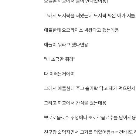
[도전]IELTS 이니셜테스트
오늘은 학교에서 물이 안나왔어용!
패턴학습
[도전]영문법퀴즈
새글
그래서 도시락을 싸왔는데 도시락 싸온 애가 저를 
패턴학습
[도전]영문법퀴즈
새글
대화학습
[도전]영문법퀴즈
새글
애들한테 오므라이스 싸왔다고 했는데용
대화학습
[도전]영문법퀴즈
대화학습
[도전]영문법퀴즈
애들이 뭐라고 했나면용
대화학습
[도전]영문법퀴즈
민트해VOCA
"나 조금만 줘라"
[도전]영문법퀴즈
새글
민트해VOCA
[도전]영문법퀴즈
다 이러는거에여
민트해VOCA
[도전]영문법퀴즈
새글
민트해VOCA
[도전]영문법퀴즈
그래서 애들한테 주고 숟가락 닦고 제가 먹으면
[도전]이디엄퀴즈
[도전]이디엄퀴즈
그리고 학교에서 간식을 줬는데용
[도전]이디엄퀴즈
뽀로로음료수 뚜껑에다 뽀로로음료수를 담아서용
[도전]이디엄퀴즈
[도전]이디엄퀴즈
친구랑 술먹자면서 그거를 먹었어용ㅋㅋ건배!도