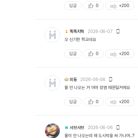
답글
0
+200
추
획
천
득
량
모
똑똑지혁
2026-06-07
바
오 신기한 학교네요
일
작
성
답글
0
+200
추
획
천
득
량
모
외동
2026-06-06
바
물 안 나오는 거 아마 장염 때문일거에요
일
작
성
답글
0
+200
추
획
천
득
량
모
샤브샤브
2026-06-06
바
물이 안 나오는데 왜 도시락을 싸 가나여..?
일