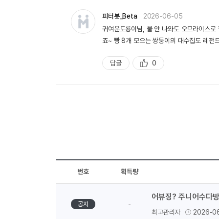
량
피터봇_Beta
2026-06-05
귀여운도룡이님, 물 안 나와도 오므라이스로 
죠~ 빵 8개 모으는 쌍둥이의 대수집도 레전드였구
답글
0
추
천
번호
획득량
어뷰징? 주니어수다방
-
공지
최고관리자
2026-0