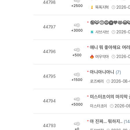
44798
득
+2500
똑똑지혁
2026-
량
🤪🐯😒😅🥝💙😻😭
획
44797
득
+3000
샤브샤브
2026-
량
애니 뭐 좋아해요 여러
획
44796
득
+500
여우악마
2026-
량
아니아니아니
(7)
획
44795
득
+1500
로즈베리
2026-08-
량
미스터초이의 마지막 
획
44794
득
+5000
미스터초이
2026-0
량
아 진짜... 뭐하지..
(14
획
44793
득
+0