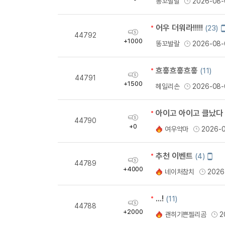
똥꼬발랄
2026-08-
량
어우 더워라!!!!!
(23)
획
44792
득
+1000
똥꼬발랄
2026-08-
량
흐흫흐흫흐흫
(11)
획
44791
득
+1500
헤일리손
2026-08-
량
아이고 아이고 클났다
획
44790
득
+0
여우악마
2026-
량
추천 이벤트
모
(4)
획
44789
바
득
+4000
네이처참치
2026
일
량
작
성
...!
(11)
획
44788
득
+2000
괜히기쁜젤리곰
2
량