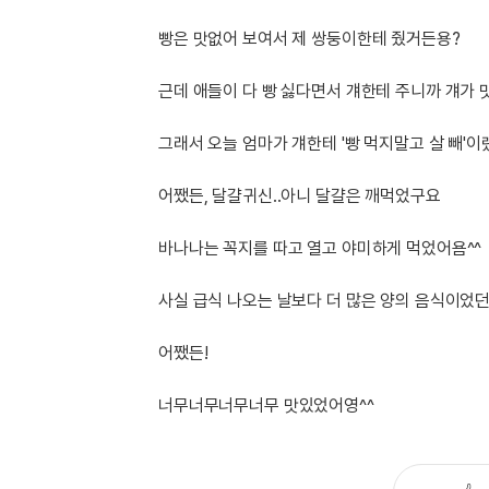
[도전]이디엄퀴즈
업적 트로피&퀘스트
업적 트로피&퀘스트
업적 트로피
[도전]이디엄퀴즈
빵은 맛없어 보여서 제 쌍둥이한테 줬거든용?
[도전]이디엄퀴즈
퀘스트
퀘스트
근데 애들이 다 빵 싫다면서 걔한테 주니까 걔가
[도전]이디엄퀴즈
퀘스트
퀘스트
[도전]이디엄퀴즈
업적 트로피
퀘스트
그래서 오늘 엄마가 걔한테 '빵 먹지말고 살 빼'
[도전]어휘퀴즈
새글
업적 트로피
퀘스트
[도전]어휘퀴즈
새글
어쨌든, 달걀귀신..아니 달걀은 깨먹었구요
퀘스트
[도전]어휘퀴즈
새글
업적 트로피
[도전]어휘퀴즈
바나나는 꼭지를 따고 열고 야미하게 먹었어욤^^
업적 트로피
[도전]어휘퀴즈
업적 트로피
사실 급식 나오는 날보다 더 많은 양의 음식이었던 
[도전]어휘퀴즈
업적 트로피
[도전]어휘퀴즈
새글
어쨌든!
업적 트로피
[도전]어휘퀴즈
[도전]어휘퀴즈
새글
너무너무너무너무 맛있었어영^^
[도전]어휘퀴즈
유용한영어표현