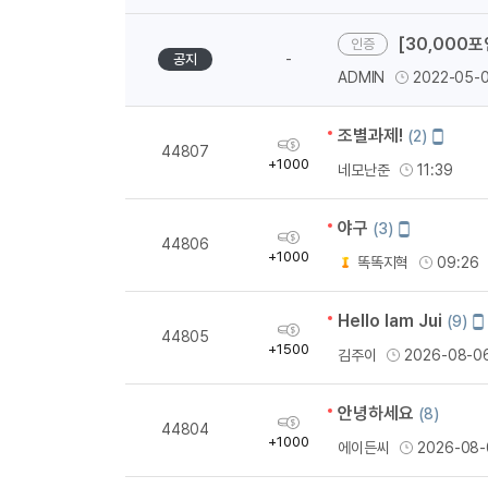
[30,000
-
공지
ADMIN
2022-05-
조별과제!
모
(2)
획
44807
바
득
+1000
네모난준
11:39
일
량
작
성
야구
모
(3)
획
44806
바
득
+1000
똑똑지혁
09:26
일
량
작
성
Hello Iam Jui
모
(9)
획
44805
바
득
+1500
김주이
2026-08-0
일
량
작
성
안녕하세요
(8)
획
44804
득
+1000
에이든씨
2026-08-
량