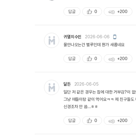
작
성
답글
0
+200
추
획
천
득
량
모
귀멸의수민
2026-06-06
바
물안나오는건 별루인데 뭔가 새롭네요
일
작
성
답글
0
+200
추
획
천
득
량
달든
2026-06-05
일단 저 같은 경우는 침에 대한 거부감?이 
그냥 애들이랑 같이 먹어요ㅋㅋ 제 친구들도
신경조차 안 씀...ㅎㅎ
답글
0
+200
추
획
천
득