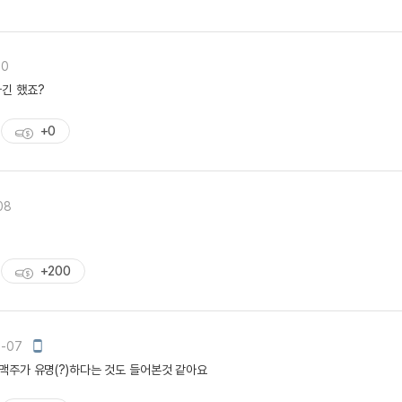
무조건 5
무조건 5
무조건 5
10
무조건 5
긴 했죠?
무조건 5
+0
무조건 5
획
무조건 5
득
무조건 5
량
08
스마트스토
스마트스
스마트스토
+200
획
스마트스
득
스마트스토
량
스마트스토
모
6-07
바
스마트스
맥주가 유명(?)하다는 것도 들어본것 같아요
일
스마트스
작