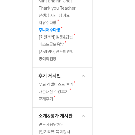
[질문]문법/해석/표현
새글
새
Mint English Chat
글
수강권 전체보기
Thank you Teacher
[질문]문법/해석/표현
새글
학원문의
학원문의
선생님 자리 났어요
[질문]문법/해석/표현
학원문의
기업문의
수강권 전체보기
새
자유수다방
[질문]문법/해석/표현
글
새
기업문의
주니어수다방
[질문]문법/해석/표현
글
새
[회원끼리]질문&답변
기업문의
[질문]문법/해석/표현
새글
글
새
베스트글모음방
글
[질문]문법/해석/표현
[사람냄새]민트폐인방
명예의전당
[질문]문법/해석/표현
새글
[질문]문법/해석/표현
후기 게시판
[도전]일일영작문
새글
새
무료 레벨테스트 후기
[도전]일일영작문
새글
민트 도서관
민트 도서관
글
새
내돈내산 수강후기
[도전]일일영작문
새글
글
새
교재후기
[도전]일일영작문
글
[도전]일일영작문
소개&평가 게시판
[도전]일일영작문
민트사용노하우
[도전]일일영작문
새글
[인기리뷰]북미강사