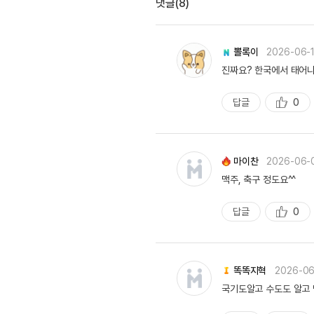
유용한영어표현
댓글(8)
유용한영어표현
유용한영어표현
뽈록이
2026-06-
유용한영어표현
진짜요? 한국에서 태어나
유용한영어표현
유용한영어표현
답글
0
추
유용한영어표현
천
유용한영어표현
유용한영어표현
마이찬
2026-06-
맥주, 축구 정도요^^
답글
0
추
천
똑똑지혁
2026-0
국기도알고 수도도 알고 