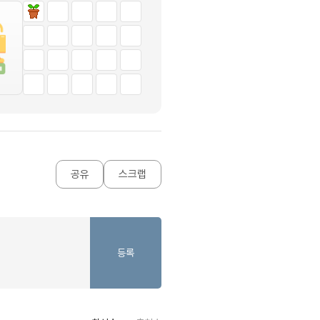
내돈내산 수
트
로피&퀘스트
내돈내산 수
트
내돈내산 수
트
교재후기
새글
트
교재후기
새글
트
피
교재후기
새글
트
피
트
트
트
공유
스크랩
트
트
트
트
등록
트
트
분 컷 이벤트