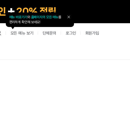
메뉴 바로가기
와
홈페이지의 모든 메뉴
를
툴
편리하게 확인해 보세요!
팁
닫
모든 메뉴 보기
단체문의
로그인
회원가입
기
업 리뷰 게시판
고객지원
북미
커뮤니티 게시판
커뮤니티 게
테스트
사항
굴철판딕테이션
고객지원
북미 수강권
Mint English Chat
Mint Englis
레벨테스트 신청/결과
새글
사항
굴철판딕테이션
고객지원
북미 수강권
Mint English Chat
Mint English
레벨테스트 신청/결과
사항
굴철판딕테이션
북미 수강권
Mint English Chat
Mint English
SET 스피킹테스트 신청/결과
고객지원
사항
테이션해결사
Thank you Teacher
Mint Englis
SET 스피킹테스트 신청/결과
부가서비스
고객지원
사항
테이션해결사
Thank you Teacher
Mint Englis
민트 도서관
용권
[프리미엄]영어첨삭 이용권
고객지원
사항
테이션해결사
Thank you Teacher
Mint Englis
스마트 첨삭 이용권
민트 도서관
사항
업대본서비스
선생님 자리 났어요
Mint English