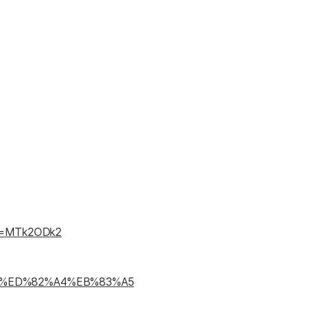
내돈내산 수
트
로피&퀘스트
내돈내산 수
트
내돈내산 수
트
교재후기
새글
트
교재후기
새글
트
피
교재후기
새글
트
피
트
트
트
트
트
트
em=MTk2ODk2
트
트
트
%A0%ED%82%A4%EB%83%A5
분 컷 이벤트