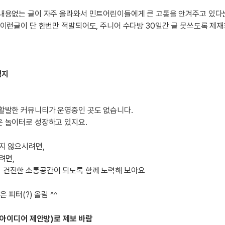
일
지인추천
영어한마
내용없는 글이 자주 올라와서 민트어린이들에게 큰 고통을 안겨주고 있다
지인추천
이런글이 단 한번만 적발되어도, 주니어 수다방 30일간 글 못쓰도록 제재
영어한마
:
지인추천
영어한마
지인추천
영어한마
블로그이
영어한마
정지
블로그이
왕초보옹
블로그이
왕초보옹
블로그이
활발한 커뮤니티가 운영중인 곳도 없습니다.
왕초보옹
블로그이
 놀이터로 성장하고 있지요.
왕초보옹
블로그이
왕초보옹
지 않으시려면,
블로그이
려면,
블로그이
건전한 소통공간이 되도록 함께 노력해 보아요
블로그이
카페이벤
 피터(?) 올림 ^^
카페이벤
카페이벤
 아이디어 제안방)로 제보 바람