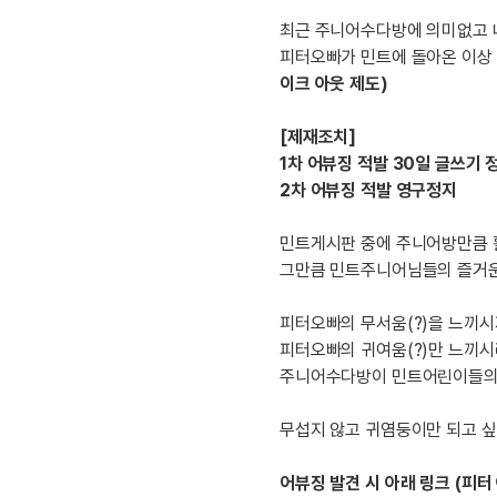
[도전]IELTS 이니셜테스트
패턴학습
최근 주니어수다방에 의미없고 
[도전]영문법퀴즈
새글
피터오빠가 민트에 돌아온 이상 
패턴학습
[도전]영문법퀴즈
이크 아웃 제도)
대화학습
[도전]영문법퀴즈
새글
대화학습
[도전]영문법퀴즈
[제재조치]
대화학습
[도전]영문법퀴즈
1차 어뷰징 적발 30일 글쓰기 
대화학습
[도전]영문법퀴즈
2차 어뷰징 적발 영구정지
민트해VOCA
[도전]영문법퀴즈
새글
민트게시판 중에 주니어방만큼 
민트해VOCA
[도전]영문법퀴즈
그만큼 민트주니어님들의 즐거운
민트해VOCA
[도전]영문법퀴즈
새글
민트해VOCA
[도전]영문법퀴즈
피터오빠의 무서움(?)을 느끼시
[도전]이디엄퀴즈
피터오빠의 귀여움(?)만 느끼시
[도전]이디엄퀴즈
주니어수다방이 민트어린이들의 
[도전]이디엄퀴즈
무섭지 않고 귀염둥이만 되고 싶은
[도전]이디엄퀴즈
[도전]이디엄퀴즈
어뷰징 발견 시 아래 링크 (피터