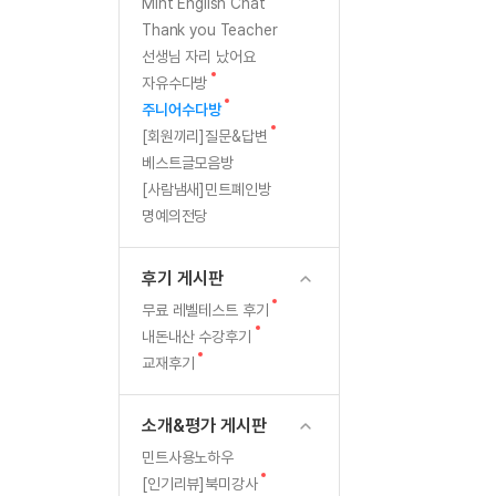
[질문]문법/해석/표현
새
Mint English Chat
글
수강권 전체보기
Thank you Teacher
[질문]문법/해석/표현
학원문의
학원문의
선생님 자리 났어요
[질문]문법/해석/표현
학원문의
기업문의
수강권 전체보기
새
자유수다방
[질문]문법/해석/표현
글
새
기업문의
주니어수다방
[질문]문법/해석/표현
글
새
[회원끼리]질문&답변
기업문의
[질문]문법/해석/표현
글
베스트글모음방
[질문]문법/해석/표현
[사람냄새]민트폐인방
명예의전당
[질문]문법/해석/표현
[질문]문법/해석/표현
후기 게시판
[도전]일일영작문
새글
새
무료 레벨테스트 후기
[도전]일일영작문
민트 도서관
민트 도서관
글
새
내돈내산 수강후기
[도전]일일영작문
새글
글
새
교재후기
[도전]일일영작문
글
[도전]일일영작문
소개&평가 게시판
[도전]일일영작문
민트사용노하우
[도전]일일영작문
새글
새
[인기리뷰]북미강사