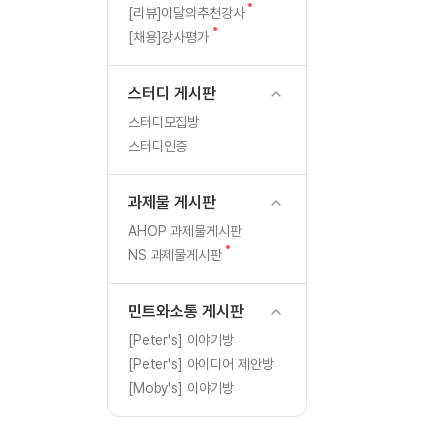
[도전]일일영작문
글
새
[리뷰]이달의추천강사
[도전]일일영작문
새글
글
새
[채용]강사평가
글
[도전]일일영작문
[도전]브레인워시
스터디 게시판
[도전]브레인워시
스터디모집방
[도전]브레인워시
스터디인증
[도전]브레인워시
[도전]브레인워시
과제물 게시판
이벤트 참여 인증 게시판
이벤트 참여 인증 게시판
[도전]브레인워시
AHOP 과제물게시판
[도전]브레인워시
새
NS 과제물게시판
인스타그램 후기 이벤트
인스타그램 후기 이벤트
글
[도전]브레인워시
인스타그램 후기 이벤트
카카오톡 친구추가 이벤트
[도전]브레인워시
민트와소통 게시판
카카오톡 친구추가 이벤트
지인추천이벤트
[도전]브레인워시
[Peter's] 이야기방
카카오톡 친구추가 이벤트
블로그이벤트
[Peter's] 아이디어 제안방
[도전]AHOP 이니셜 테스
지인추천이벤트
카페이벤트
[Moby's] 이야기방
[도전]AHOP 이니셜 테스
지인추천이벤트
영상이벤트
[도전]AHOP 이니셜 테스
블로그이벤트
무조건 5분 컷 이벤트