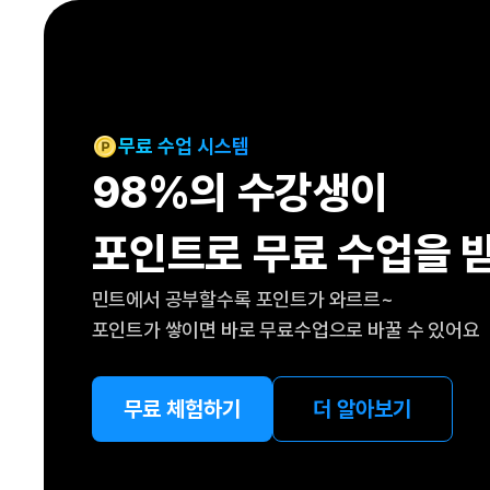
[도전]IELTS 이니셜테스트
패턴학습
[도전]영문법퀴즈
새글
패턴학습
[도전]영문법퀴즈
새글
대화학습
[도전]영문법퀴즈
새글
대화학습
[도전]영문법퀴즈
무료 수업 시스템
대화학습
[도전]영문법퀴즈
98%의 수강생이
대화학습
[도전]영문법퀴즈
민트해VOCA
[도전]영문법퀴즈
새글
포인트로 무료 수업을 
민트해VOCA
[도전]영문법퀴즈
민트해VOCA
[도전]영문법퀴즈
새글
민트에서 공부할수록 포인트가 와르르~
민트해VOCA
[도전]영문법퀴즈
포인트가 쌓이면 바로 무료수업으로 바꿀 수 있어요
[도전]이디엄퀴즈
[도전]이디엄퀴즈
[도전]이디엄퀴즈
무료 체험하기
더 알아보기
[도전]이디엄퀴즈
[도전]이디엄퀴즈