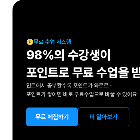
[도전]IELTS 이니셜테스트
패턴학습
[도전]영문법퀴즈
새글
패턴학습
[도전]영문법퀴즈
대화학습
[도전]영문법퀴즈
새글
대화학습
[도전]영문법퀴즈
무료 수업 시스템
대화학습
[도전]영문법퀴즈
98%의 수강생이
대화학습
[도전]영문법퀴즈
민트해VOCA
[도전]영문법퀴즈
새글
포인트로 무료 수업을 
민트해VOCA
[도전]영문법퀴즈
민트해VOCA
[도전]영문법퀴즈
새글
민트에서 공부할수록 포인트가 와르르~
민트해VOCA
[도전]영문법퀴즈
포인트가 쌓이면 바로 무료수업으로 바꿀 수 있어요
[도전]이디엄퀴즈
[도전]이디엄퀴즈
[도전]이디엄퀴즈
무료 체험하기
더 알아보기
[도전]이디엄퀴즈
[도전]이디엄퀴즈