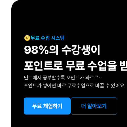
[도전]IELTS 이니셜테스트
패턴학습
[도전]영문법퀴즈
새글
패턴학습
[도전]영문법퀴즈
새글
대화학습
[도전]영문법퀴즈
새글
대화학습
[도전]영문법퀴즈
무료 수업 시스템
대화학습
[도전]영문법퀴즈
98%의 수강생이
대화학습
[도전]영문법퀴즈
민트해VOCA
[도전]영문법퀴즈
새글
포인트로 무료 수업을 
민트해VOCA
[도전]영문법퀴즈
민트해VOCA
[도전]영문법퀴즈
새글
민트에서 공부할수록 포인트가 와르르~
민트해VOCA
[도전]영문법퀴즈
포인트가 쌓이면 바로 무료수업으로 바꿀 수 있어요
[도전]이디엄퀴즈
[도전]이디엄퀴즈
[도전]이디엄퀴즈
무료 체험하기
더 알아보기
[도전]이디엄퀴즈
[도전]이디엄퀴즈