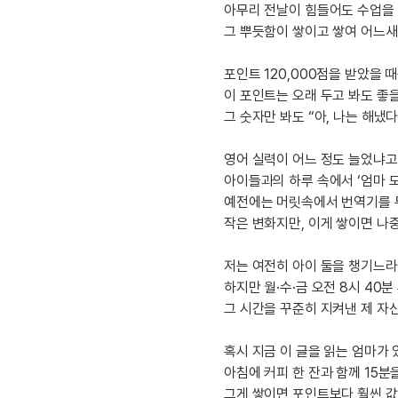
[도전]이디엄퀴즈
아무리 전날이 힘들어도 수업을
업적 트로피&퀘스트
업적 트로피&퀘스트
[도전]이디엄퀴즈
그 뿌듯함이 쌓이고 쌓여 어느새
[도전]이디엄퀴즈
퀘스트
포인트 120,000점을 받았을 
[도전]이디엄퀴즈
퀘스트
이 포인트는 오래 두고 봐도 좋을
[도전]이디엄퀴즈
업적 트로피
그 숫자만 봐도 “아, 나는 해냈
[도전]어휘퀴즈
새글
업적 트로피
[도전]어휘퀴즈
영어 실력이 어느 정도 늘었냐
[도전]어휘퀴즈
새글
아이들과의 하루 속에서 ‘엄마 
[도전]어휘퀴즈
예전에는 머릿속에서 번역기를 두
작은 변화지만, 이게 쌓이면 나
[도전]어휘퀴즈
[도전]어휘퀴즈
저는 여전히 아이 둘을 챙기느라
[도전]어휘퀴즈
새글
하지만 월·수·금 오전 8시 40분
[도전]어휘퀴즈
그 시간을 꾸준히 지켜낸 제 자
[도전]어휘퀴즈
새글
[도전]어휘퀴즈
혹시 지금 이 글을 읽는 엄마가 
아침에 커피 한 잔과 함께 15분
유용한영어표현
그게 쌓이면 포인트보다 훨씬 값진