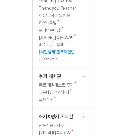
[질문]문법/해석/표현
새
Mint English Chat
글
수강권 전체보기
Thank you Teacher
[질문]문법/해석/표현
새글
학원문의
학원문의
선생님 자리 났어요
[질문]문법/해석/표현
학원문의
기업문의
수강권 전체보기
새
자유수다방
[질문]문법/해석/표현
글
새
기업문의
주니어수다방
[질문]문법/해석/표현
글
새
[회원끼리]질문&답변
기업문의
[질문]문법/해석/표현
새글
글
베스트글모음방
[질문]문법/해석/표현
[사람냄새]민트폐인방
명예의전당
[질문]문법/해석/표현
새글
[질문]문법/해석/표현
후기 게시판
[도전]일일영작문
새글
새
무료 레벨테스트 후기
[도전]일일영작문
민트 도서관
민트 도서관
글
새
내돈내산 수강후기
[도전]일일영작문
새글
글
새
교재후기
[도전]일일영작문
글
[도전]일일영작문
소개&평가 게시판
[도전]일일영작문
민트사용노하우
[도전]일일영작문
새글
새
[인기리뷰]북미강사