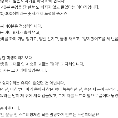
자랑하고 싶은 이야기를 하나 하려 합니다.
일
지인추천
영어한마
8시 40분 수업을 단 한 번도 빠지지 않고 들었다는 이야기입니다.
지인추천
120,000점이라는 숫자가 제 노력의 증거죠.
영어한마
:
지인추천
영어한마
지인추천
8시 40분은 전쟁터입니다.
영어한마
는 이미 8시가 훌쩍 넘고,
블로그이
영어한마
비를 하며 가방 챙기고, 양말 신기고, 물병 채우고, “양치했어?”를 세 번
블로그이
왕초보옹
블로그이
왕초보옹
블로그이
단정한 학생이라기보다
왕초보옹
블로그이
옷을 그대로 입고 숨을 고르는 ‘엄마’ 그 자체입니다.
왕초보옹
블로그이
, 저는 그 자리에 있었습니다.
왕초보옹
블로그이
냥 쉴까?’라는 유혹이 없었던 건 아닙니다.
블로그이
 날, 아침부터 비가 쏟아져 창문 밖이 눅눅하던 날, 혹은 제 몸이 무겁게
블로그이
%’라는 말이 제 귀에 계속 맴돌았고, 그게 저를 노트북 앞으로 끌어다 놓
카페이벤
카페이벤
중이 됩니다.
카페이벤
건, 운동 전 스트레칭처럼 뇌를 말랑하게 만드는 느낌이더군요.