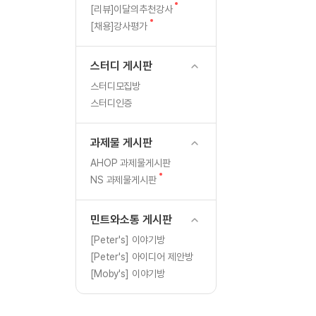
[도전]일일영작문
글
새
[리뷰]이달의추천강사
[도전]일일영작문
새글
글
새
[채용]강사평가
글
[도전]일일영작문
[도전]브레인워시
스터디 게시판
[도전]브레인워시
스터디모집방
[도전]브레인워시
스터디인증
[도전]브레인워시
[도전]브레인워시
과제물 게시판
이벤트 참여 인증 게시판
이벤트 참여 인증 게시판
[도전]브레인워시
AHOP 과제물게시판
[도전]브레인워시
새
NS 과제물게시판
인스타그램 후기 이벤트
인스타그램 후기 이벤트
글
[도전]브레인워시
인스타그램 후기 이벤트
카카오톡 친구추가 이벤트
[도전]브레인워시
민트와소통 게시판
카카오톡 친구추가 이벤트
지인추천이벤트
[도전]브레인워시
[Peter's] 이야기방
카카오톡 친구추가 이벤트
블로그이벤트
[Peter's] 아이디어 제안방
[도전]AHOP 이니셜 테스
지인추천이벤트
카페이벤트
[Moby's] 이야기방
[도전]AHOP 이니셜 테스
지인추천이벤트
영상이벤트
[도전]AHOP 이니셜 테스
블로그이벤트
무조건 5분 컷 이벤트