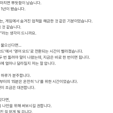
 마치면 뿌듯함이 남습니다.
카페이벤
업적 트로피&퀘스트
업적 트로피&퀘스트
업적 트
 1년이 됐습니다.
카페이벤
카페이벤
퀘스트
퀘스트
퀘스트
때는, 게임에서 숨겨진 업적을 해금한 것 같은 기분이었습니다.
카페이벤
퀘스트
퀘스트
퀘스트
 것 같습니다.
카페이벤
퀘스트
퀘스트
업적 트로
다”라는 생각이 드니까요.
카페이벤
퀘스트
퀘스트
업적 트로
고 물으신다면…
영상이벤
퀘스트
업적 트로피
모드’에서 ‘영어 모드’로 전환되는 시간이 빨라졌습니다.
영상이벤
업적 트로피
업적 트로피
 번 돌려야 말이 나왔는데, 지금은 바로 한 번이면 됩니다.
영상이벤
업적 트로피
업적 트로피
중에 얼마나 달라질지 저는 잘 압니다.
영상이벤
업적 트로피
업적 트로피
영상이벤
업적 트로피
 하루가 분주합니다.
영상이벤
 부터의 15분은 온전히 ‘나’를 위한 시간이었습니다.
업적 트로피
신이 조금은 대견합니다.
영상이벤
영상이벤
있다면,
영상이벤
을 나만을 위해 써보시길 권합니다.
무조건 5
 걸 얻게 될 겁니다.