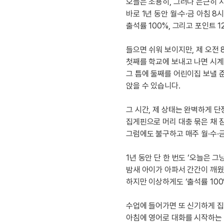
[도전]IELTS 이니셜테스트
오늘은 조용히, 그러나 은근히 
패턴학습
바로 1년 동안 월·수·금 아침 
[도전]영문법퀴즈
새글
출석률 100%, 그리고 포인트 
패턴학습
[도전]영문법퀴즈
대화학습
[도전]영문법퀴즈
새글
들으면 쉬워 보이지만, 제 오전 
대화학습
[도전]영문법퀴즈
첫째를 학교에 보내고 나면 시계
대화학습
[도전]영문법퀴즈
그 틈에 둘째를 어린이집 보낼 준
대화학습
[도전]영문법퀴즈
앉을 수 있습니다.
민트해VOCA
[도전]영문법퀴즈
새글
그 시간, 제 상태는 완벽하게 
민트해VOCA
[도전]영문법퀴즈
집게핀으로 머리 대충 묶은 채 잠
민트해VOCA
[도전]영문법퀴즈
새글
그럼에도 불구하고 매주 월·수·금
민트해VOCA
[도전]영문법퀴즈
[도전]이디엄퀴즈
1년 동안 단 한 번도 ‘오늘은 그
[도전]이디엄퀴즈
밤새 아이가 아파서 간간이 깨웠던
하지만 이상하게도 ‘출석률 100
[도전]이디엄퀴즈
[도전]이디엄퀴즈
수업에 들어가면 또 신기하게 집
[도전]이디엄퀴즈
아침에 영어로 대화를 시작하는 