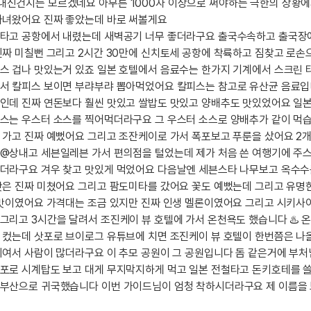
내신건지는 모르겠네요 아무튼 1000자 이상으로 써야하는 극한의 상황에
카페이벤
업적 트로피&퀘스트
업적 트로피&퀘스트
업적 트
다녀왔어요 진짜 좋았는데 바로 써볼게요
카페이벤
 타고 공항에서 내렸는데 새벽공기 너무 좋더라구요 출국수속하고 출국장
카페이벤
퀘스트
퀘스트
퀘스트
진짜 미칠뻔 그리고 2시간 30만에 신치토세 공항에 착륙하고 짐찾고 로
카페이벤
퀘스트
퀘스트
퀘스트
스 겁나 맛있는거 있죠 일본 호텔에서 음료수는 한가지 기계에서 스크린 
래서 칼피스 보이면 부랴부랴 뽑아먹었어요 칼피스는 참고로 유산균 음료입
카페이벤
퀘스트
퀘스트
업적 트로
돈인데 진짜 연돈보다 훨씬 맛있고 쌀밥도 맛있고 양배추도 맛있었어요 일
카페이벤
퀘스트
퀘스트
업적 트로
소스는 우스터 소스를 찍어먹더라구요 그 우스터 소스로 양배추가 같이 먹
영상이벤
퀘스트
업적 트로피
 가고 진짜 예뻤어요 그리고 조잔케이로 가서 폭포보고 푸룬을 샀어요 2개
영상이벤
업적 트로피
업적 트로피
박@상내고 세븐일레븐 가서 편의점을 털었는데 제가 처음 쓴 여행기에 주
영상이벤
업적 트로피
업적 트로피
었더라구요 겨우 찾고 맛있게 먹었어요 다음날엔 세븐스타 나무보고 옥수
영상이벤
업적 트로피
업적 트로피
맛은 진짜 미쳤어요 그리고 팜도미타를 갔어요 꽃도 예뻤는데 그리고 유명한
는 맛이였어요 가격대는 조금 있지만 진짜 인생 멜론이였어요 그리고 시키
영상이벤
업적 트로피
그리고 3시간을 달려서 조진케이 뷰 호텔에 가서 온천욕도 했습니다 ♨️ 
영상이벤
업적 트로피
 컸는데 삿포로 브이로그 유튜브에 치면 조진케이 뷰 호텔이 한번쯤은 나
영상이벤
이여서 사람이 많더라구요 이 추모 공원이 그 공원입니다 돔 같은거에 부처
영상이벤
삿포로 시계탑도 보고 대게 무지막지하게 먹고 일본 전철타고 돈키호테를 
영상이벤
 부산으로 귀국했습니다 이번 가이드님이 엄청 착하시더라구요 제 이름을
무조건 5