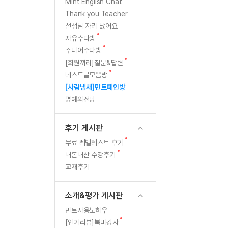
[질문]문법/해석/표현
새
Mint English Chat
글
수강권 전체보기
Thank you Teacher
[질문]문법/해석/표현
학원문의
학원문의
선생님 자리 났어요
[질문]문법/해석/표현
학원문의
기업문의
수강권 전체보기
새
자유수다방
[질문]문법/해석/표현
글
새
기업문의
주니어수다방
[질문]문법/해석/표현
글
새
[회원끼리]질문&답변
기업문의
[질문]문법/해석/표현
글
새
베스트글모음방
글
[질문]문법/해석/표현
[사람냄새]민트폐인방
명예의전당
[질문]문법/해석/표현
[질문]문법/해석/표현
후기 게시판
[도전]일일영작문
새글
새
무료 레벨테스트 후기
[도전]일일영작문
민트 도서관
민트 도서관
글
새
내돈내산 수강후기
[도전]일일영작문
새글
글
교재후기
[도전]일일영작문
[도전]일일영작문
소개&평가 게시판
[도전]일일영작문
민트사용노하우
[도전]일일영작문
새글
새
[인기리뷰]북미강사