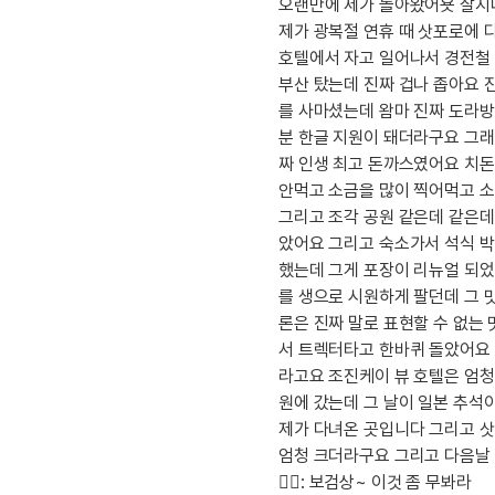
[도전]이디엄퀴즈
오랜만에 제가 돌아왔어욧 잘지
업적 트로피&퀘스트
업적 트로피&퀘스트
제가 광복절 연휴 때 삿포로에 
[도전]이디엄퀴즈
호텔에서 자고 일어나서 경전철
[도전]이디엄퀴즈
퀘스트
부산 탔는데 진짜 겁나 좁아요 
[도전]이디엄퀴즈
퀘스트
를 사마셨는데 왐마 진짜 도라방
[도전]이디엄퀴즈
분 한글 지원이 돼더라구요 그
업적 트로피
[도전]어휘퀴즈
새글
짜 인생 최고 돈까스였어요 치
업적 트로피
[도전]어휘퀴즈
안먹고 소금을 많이 찍어먹고 
그리고 조각 공원 같은데 같은데
[도전]어휘퀴즈
새글
았어요 그리고 숙소가서 석식 
[도전]어휘퀴즈
했는데 그게 포장이 리뉴얼 되
[도전]어휘퀴즈
를 생으로 시원하게 팔던데 그 
[도전]어휘퀴즈
론은 진짜 말로 표현할 수 없
[도전]어휘퀴즈
새글
서 트렉터타고 한바퀴 돌았어요 
[도전]어휘퀴즈
라고요 조진케이 뷰 호텔은 엄청
원에 갔는데 그 날이 일본 추석
[도전]어휘퀴즈
새글
제가 다녀온 곳입니다 그리고 
[도전]어휘퀴즈
엄청 크더라구요 그리고 다음날
유용한영어표현
🙋‍♀️: 보검상~ 이것 좀 무봐라