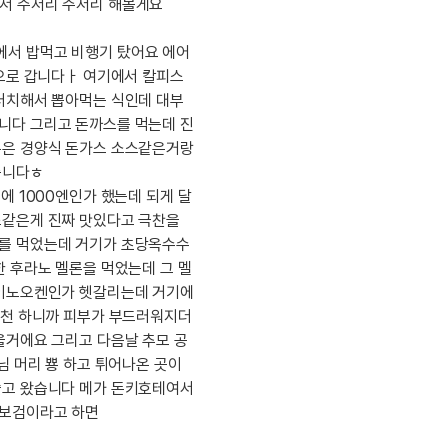
내돈내산 수
서 주저리 주저리 해볼게요
트
로피&퀘스트
내돈내산 수
트
에서 밥먹고 비행기 탔어요 에어
내돈내산 수강
트
손으로 갑니다ㅏ 여기에서 칼피스
교재후기
트
터치해서 뽑아먹는 식인데 대부
교재후기
니다 그리고 돈까스를 먹는데 진
트
피
교재후기
본은 경양식 돈가스 소스같은거랑
트
피
습니다ㅎ
트
에 1000엔인가 했는데 되게 달
트
스같은게 진짜 맛있다고 극찬을
트
수를 먹었는데 거기가 초당옥수수
트
 후라노 멜론을 먹었는데 그 멜
사이노오켄인가 헷갈리는데 거기에
트
온천 하니까 피부가 부드러워지더
트
올거에요 그리고 다음날 추모 공
트
님 머리 뿅 하고 튀어나온 곳이
트
쓸고 왔습니다 메가 돈키호테여서
트
 보검이라고 하면
분 컷 이벤트
새글