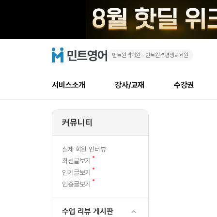
민트원격학원ㆍ민트원격평생교육원
삿
민
트
영
포
어
로
서비스소개
강사/교재
수강권
고
로
메
소개
신규수강 추천
실제 회원 인터뷰
안내사항
안내사항
수업 리뷰 게시판
북미
강사
테스트
강사
테스트
NEW
여
뉴
커뮤니티
최신글
새
서비스 소개
민트 최대 할인 수강권
회원공지사항
회원공지사항
얼굴철판딕테이션
만족도
모든 강사 보기
레벨테스트 신청/결과
모든 강사 보기
새글
행
글
서비스 소개
회원공지사항
강사휴강알림
얼굴철판딕테이션
모든 강사 보기
레벨테스트 신청/결과
모든 강사 보기
인기글
새글
신규회원 최대 할인 수강권
새
북미 
전화/화상
NEW
실제 회원 인터뷰
기
글
서비스 소개
강사휴강알림
얼굴철판딕테이션
모든 강사 보기
MSET 스피킹테스트 신청/결과
모든 강사 보기
새
최신글보기
인증글
새
글
ㅣ
민트 가이드
강사휴강알림
딕테이션해결사
필리핀강사
MSET 스피킹테스트 신청/결과
모든 강사 보기
새글
새
필리핀
인기글보기
필리핀
글
글
새
인증글보기
민트 가이드
딕테이션해결사
필리핀강사
필리핀강사
새글
ㅣ
글
민트영어의 근본! 오리지널 수강권
민트영어의 근본
민트 가이드
딕테이션해결사
필리핀강사
필리핀강사
ㅣ
필리핀 수강권
필리핀 수강권
수업 리뷰 게시판
전화/화상
전
무료수업 시스템
수업대본서비스
북미강사
필리핀강사