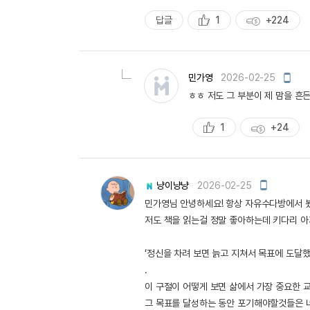
답글
1
+224
추
획
천
득
량
모
민가영
2026-02-25
바
ㅎㅎ 저도 그 부분이 제 맘을 흔든 
일
작
성
1
+24
추
획
천
득
량
모
냥이냥냥
2026-02-25
바
민가영님 안녕하세요! 항상 자유수다방에서 
일
작
저도 책을 읽는걸 정말 좋아하는데 키다리 아
성
‘정신을 차려 보면 늙고 지쳐서 목표에 도달
.
이 구절이 어떻게 보면 삶에서 가장 중요한 
그 목표를 달성하는 동안 포기해야할것들은 너