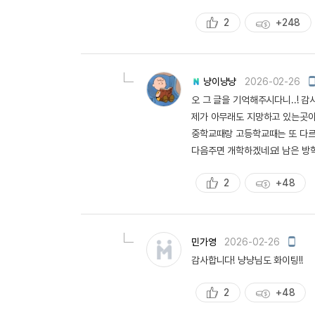
2
+248
추
획
천
득
량
냥이냥냥
2026-02-26
오 그 글을 기억해주시다니..! 감
제가 아무래도 지망하고 있는곳이
중학교때랑 고등학교때는 또 다르
다음주면 개학하겠네요! 남은 방학
2
+48
추
획
천
득
량
모
민가영
2026-02-26
바
감사합니다! 냥냥님도 화이팅!!
일
작
성
2
+48
추
획