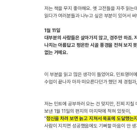
[도전]IELTS 이니셜테스트
패턴학습
저는 책을 무지 좋아해요. 옛 고전들을 자주 읽는
[도전]영문법퀴즈
새글
읽다가 여러분들과 나누고 싶은 부분이 있어서 써
패턴학습
[도전]영문법퀴즈
대화학습
[도전]영문법퀴즈
새글
1월 11일
대화학습
[도전]영문법퀴즈
대부분의 사람들은 살아가지 않고, 경주만 하죠. 
대화학습
[도전]영문법퀴즈
나치는 아름답고 평온한 시골 풍경을 전혀 보지 못
대화학습
[도전]영문법퀴즈
없는 거에요.
민트해VOCA
[도전]영문법퀴즈
새글
민트해VOCA
[도전]영문법퀴즈
이 부분을 읽고 많은 생각이 들었어요. 민트영어에
민트해VOCA
[도전]영문법퀴즈
새글
수업이 끝나자 마자 떠오른다던가 했던 제 경험과,
민트해VOCA
[도전]영문법퀴즈
[도전]이디엄퀴즈
[도전]이디엄퀴즈
저는 민트에 공부하러 오는 건 맞지만, 진찌 지칠
보낸 1월 11일의 편지의 마지막에 적혀 있듯이,
[도전]이디엄퀴즈
"
정신을 차려 보면 늙고 지쳐서 목표에 도달했는지
[도전]이디엄퀴즈
사람이 지치면 성공했음에도 기뻐할 마음이 안 생겨요
[도전]이디엄퀴즈