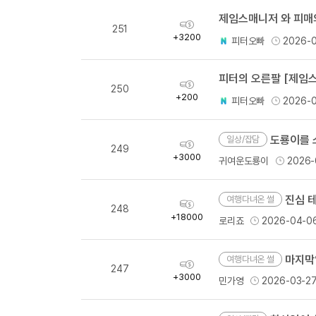
획
251
득
+3200
피터오빠
2026-
량
피터의 오른팔 [제임스
획
250
득
+200
피터오빠
2026-
량
도룡이를 
일상/잡담
획
249
득
+3000
귀여운도룡이
2026-
량
진심 
여행다녀온 썰
획
248
득
+18000
로리죠
2026-04-0
량
마지막
여행다녀온 썰
획
247
득
+3000
민가영
2026-03-2
량