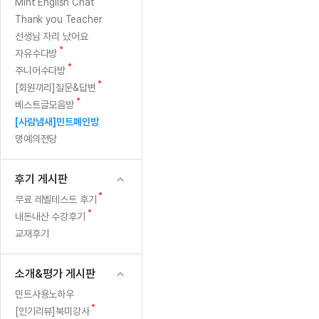
[질문]문법/해석/표현
새
Mint English Chat
수업대본서
글
수강권 전체보기
Thank you Teacher
[질문]문법/해석/표현
학원문의
학원문의
학원문의
수업대본서
선생님 자리 났어요
[질문]문법/해석/표현
학원문의
기업문의
학원문의
수강권 전체보기
수업대본서
새
자유수다방
[질문]문법/해석/표현
글
새
기업문의
주니어수다방
기업문의
수업대본서
[질문]문법/해석/표현
글
새
[회원끼리]질문&답변
기업문의
기업문의
[질문]문법/해석/표현
글
새
베스트글모음방
열공 게시
글
[질문]문법/해석/표현
[사람냄새]민트폐인방
명예의전당
[질문]문법/해석/표현
스마트 첨
[질문]문법/해석/표현
스마트 첨
후기 게시판
[도전]일일영작문
스마트 첨
새글
새
무료 레벨테스트 후기
[도전]일일영작문
[질문]문법
민트 도서관
민트 도서관
민트 도서관
글
새
내돈내산 수강후기
[도전]일일영작문
[질문]문법
새글
글
교재후기
[도전]일일영작문
[질문]문법
[도전]일일영작문
[도전]일
소개&평가 게시판
[도전]일일영작문
[도전]일
민트사용노하우
[도전]일일영작문
[도전]일일
새글
새
[인기리뷰]북미강사