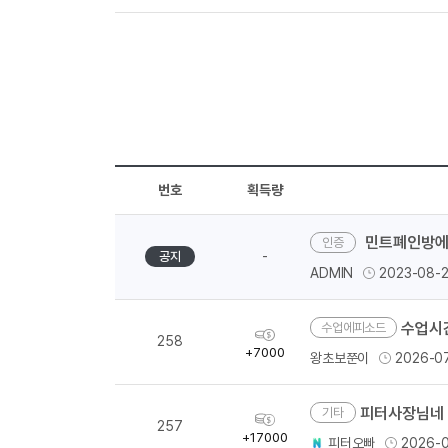
천
득
량
번호
획득량
민트폐인방에
-
공지
ADMIN
2023-08-
수업시
수업에피소드
획
258
득
+7000
왕초보쭌이
2026-0
량
피터사장님네 조별과제 
기타
획
257
득
+17000
피터오빠
2026-0