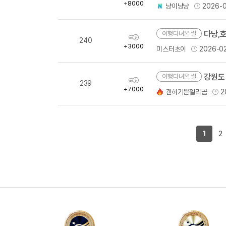
득
+8000
냥이냥냥
2026-0
량
다낭,
여행다녀온 썰
획
240
득
+3000
미스터초이
2026-0
량
강원도
여행다녀온 썰
획
239
득
+7000
괜히기쁜젤리곰
2
량
1
2