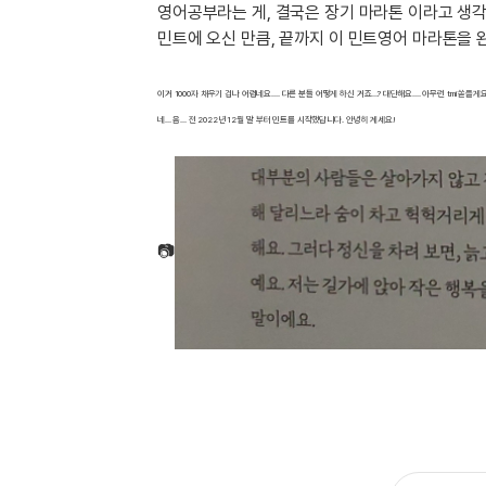
[도전]이디엄퀴즈
영어공부라는 게, 결국은 장기 마라톤 이라고 생
업적 트로피&퀘스트
업적 트로피&퀘스트
업적 트로피
[도전]이디엄퀴즈
민트에 오신 만큼, 끝까지 이 민트영어 마라톤을 완
[도전]이디엄퀴즈
퀘스트
퀘스트
[도전]이디엄퀴즈
이거 1000자 채우기 겁나 어렵네요.... 다른 분들 어떻게 하신 거죠...? 대단해요.... 아무런 tmi
퀘스트
퀘스트
[도전]이디엄퀴즈
네... 음... 전 2022년 12월 말 부터 민트를 시작했답니다. 안녕히 계세요!
업적 트로피
퀘스트
[도전]어휘퀴즈
새글
업적 트로피
퀘스트
[도전]어휘퀴즈
퀘스트
[도전]어휘퀴즈
새글
업적 트로피
[도전]어휘퀴즈
📷
업적 트로피
[도전]어휘퀴즈
업적 트로피
[도전]어휘퀴즈
업적 트로피
[도전]어휘퀴즈
새글
업적 트로피
[도전]어휘퀴즈
[도전]어휘퀴즈
새글
[도전]어휘퀴즈
유용한영어표현