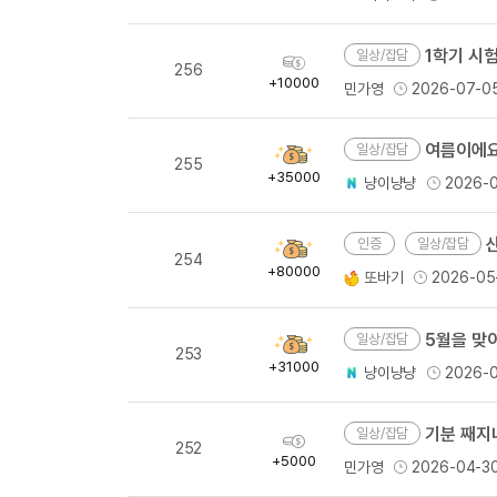
량
1학기 시험 모
일상/잡담
획
256
득
+10000
민가영
2026-07-0
량
여름이에요
일상/잡담
획
255
득
+35000
냥이냥냥
2026-
량
일상/잡담
획
254
득
+80000
또바기
2026-05
량
5월을 맞이
일상/잡담
획
253
득
+31000
냥이냥냥
2026-
량
기분 째지
일상/잡담
획
252
득
+5000
민가영
2026-04-3
량