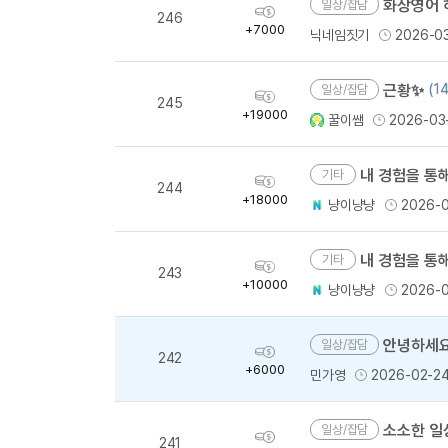
화상영어 
일상/잡담
획
246
득
+7000
닉네임짓기
2026-0
량
근황✨
(14
일상/잡담
획
245
득
+19000
꿀이쌤
2026-03
량
내 경험을 통해
기타
획
244
득
+18000
냥이냥냥
2026-
량
내 경험을 통해
기타
획
243
득
+10000
냥이냥냥
2026-
량
안녕하세요
일상/잡담
획
242
득
+6000
민가영
2026-02-2
량
소소한 일상
일상/잡담
획
241