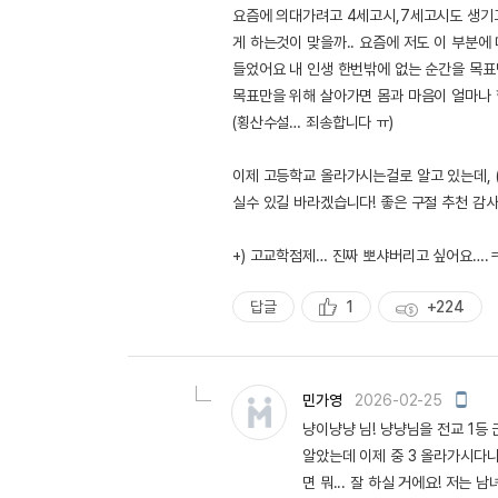
요즘에 의대가려고 4세고시,7세고시도 생기고
게 하는것이 맞을까.. 요즘에 저도 이 부분
들었어요 내 인생 한번밖에 없는 순간을 목표
목표만을 위해 살아가면 몸과 마음이 얼마나 
(횡산수설… 죄송합니다 ㅠ)
이제 고등학교 올라가시는걸로 알고 있는데, 
실수 있길 바라겠습니다! 좋은 구절 추천 감
+) 고교학점제… 진짜 뽀샤버리고 싶어요….
답글
1
+224
추
획
천
득
량
모
민가영
2026-02-25
바
냥이냥냥 님! 냥냥님을 전교 1등 
일
작
알았는데 이제 중 3 올라가시다니
성
면 뭐... 잘 하실 거에요! 저는