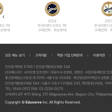
2024
2023
한국브랜드선호도 1위
한국브랜드선호도 1위
교육(전화ㆍ화상영어)
교육(전화ㆍ화상영어)
모든 메뉴 보기
고객지원
학원·기업 단체문의
이용약관
정
민트원격학원 5769 | 민트원격평생교육원 544
보
회
(주)에듀서브
사이트명:
민트영어
대표이사:
손영희, 정명진
사업자등록번호:
123
사
통신판매업신고번호:
제 2016-서울구로-0544호
개인정보관리책임자:
공정환 [
명
민트원격평생교육원 544 :
서울시 구로구 디지털로 243, 1808호(구로동, 지하
전
TEL: 1644-0512 FAX: 02-2224-0075
화
교육센터:
4/F AYO Bldng. 251 Magsaysay Ave. Baguio City, Philippine
Copyright ©
Eduserve
Inc.
All Rights Reserved.