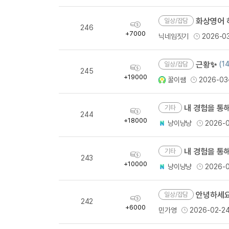
화상영어 
일상/잡담
획
246
득
+7000
닉네임짓기
2026-0
량
근황✨
(14
일상/잡담
획
245
득
+19000
꿀이쌤
2026-03
량
내 경험을 통해
기타
획
244
득
+18000
냥이냥냥
2026-
량
내 경험을 통해
기타
획
243
득
+10000
냥이냥냥
2026-
량
안녕하세요
일상/잡담
획
242
득
+6000
민가영
2026-02-2
량