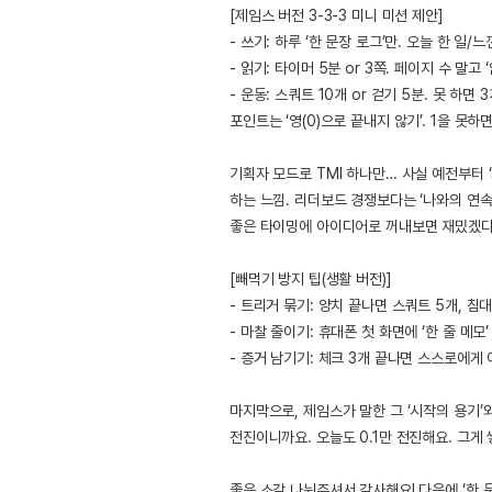
[제임스 버전 3-3-3 미니 미션 제안]
- 쓰기: 하루 ‘한 문장 로그’만. 오늘 한 일/느
- 읽기: 타이머 5분 or 3쪽. 페이지 수 말고 
- 운동: 스쿼트 10개 or 걷기 5분. 못 하면 
포인트는 ‘영(0)으로 끝내지 않기’. 1을 못
기획자 모드로 TMI 하나만… 사실 예전부터 
하는 느낌. 리더보드 경쟁보다는 ‘나와의 연속
좋은 타이밍에 아이디어로 꺼내보면 재밌겠다
[빼먹기 방지 팁(생활 버전)]
- 트리거 묶기: 양치 끝나면 스쿼트 5개, 침
- 마찰 줄이기: 휴대폰 첫 화면에 ‘한 줄 메모
- 증거 남기기: 체크 3개 끝나면 스스로에게
마지막으로, 제임스가 말한 그 ‘시작의 용기’
전진이니까요. 오늘도 0.1만 전진해요. 그게 
좋은 소감 나눠주셔서 감사해요! 다음에 ‘한 