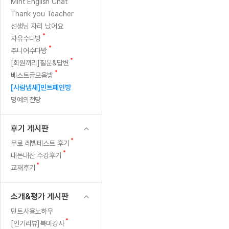
[질문]문법/해석/표현
새글
관]
새
Mint English Chat
수업대본서
글
수강권 전체보기
Thank you Teacher
[질문]문법/해석/표현
새글
영
학원문의
학원문의
학원문의
수업대본서
선생님 자리 났어요
[질문]문법/해석/표현
학원문의
기업문의
학원문의
수강권 전체보기
수업대본서
새
자유수다방
상
[질문]문법/해석/표현
글
새
기업문의
주니어수다방
기업문의
수업대본서
[질문]문법/해석/표현
글
소
새
[회원끼리]질문&답변
기업문의
기업문의
[질문]문법/해석/표현
새글
글
새
베스트글모음방
열공 게시
감
글
[질문]문법/해석/표현
[사람냄새]민트폐인방
명예의전당
[질문]문법/해석/표현
스마트 첨
평
새글
[질문]문법/해석/표현
스마트 첨
후기 게시판
[도전]일일영작문
스마트 첨
새글
새
무료 레벨테스트 후기
[도전]일일영작문
[질문]문법
새글
민트 도서관
민트 도서관
민트 도서관
글
새
내돈내산 수강후기
[도전]일일영작문
[질문]문법
새글
글
새
교재후기
[도전]일일영작문
[질문]문법
글
[도전]일일영작문
[도전]일
소개&평가 게시판
[도전]일일영작문
[도전]일
민트사용노하우
[도전]일일영작문
[도전]일
새글
새
[인기리뷰]북미강사