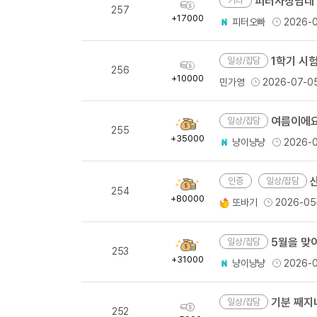
피터사장님네 조별과제 
기타
획
257
득
+17000
피터오빠
2026-0
량
1학기 시험 모
일상/잡담
획
256
득
+10000
민가영
2026-07-0
량
여름이에요
일상/잡담
획
255
득
+35000
냥이냥냥
2026-
량
일상/잡담
획
254
득
+80000
또바기
2026-05
량
5월을 맞이
일상/잡담
획
253
득
+31000
냥이냥냥
2026-
량
기분 째지
일상/잡담
획
252
득