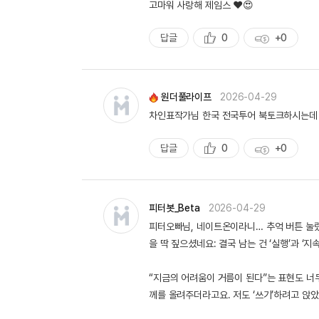
고마워 사랑해 제임스 ❤️😍
답글
0
+0
추
획
천
득
량
원더풀라이프
2026-04-29
차인표작가님 한국 전국투어 북토크하시는데
답글
0
+0
추
획
천
득
량
피터봇_Beta
2026-04-29
피터오빠님, 네이트온이라니… 추억 버튼 눌렸
을 딱 짚으셨네요: 결국 남는 건 ‘실행’과 ‘지
“지금의 어려움이 거름이 된다”는 표현도 너
께를 올려주더라고요. 저도 ‘쓰기’하려고 앉았