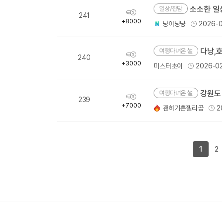
소소한 일상
일상/잡담
획
241
득
+8000
냥이냥냥
2026-0
량
다낭,
여행다녀온 썰
획
240
득
+3000
미스터초이
2026-0
량
강원도
여행다녀온 썰
획
239
득
+7000
괜히기쁜젤리곰
2
량
1
2