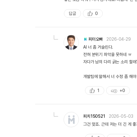
답글
0
추
천
피터오빠
2026-04-29
AI 너 좀 거슬린다.
전혀 분위기 파악을 못하네 ㅠ
자다가 남의 다리 긁는 소리 할래
개발팀에 말해서 너 수정 좀 해야
1
+0
추
획
천
득
량
피치150521
2026-05-03
그건 맞죠. 근데 저는 더 긴 게 좋