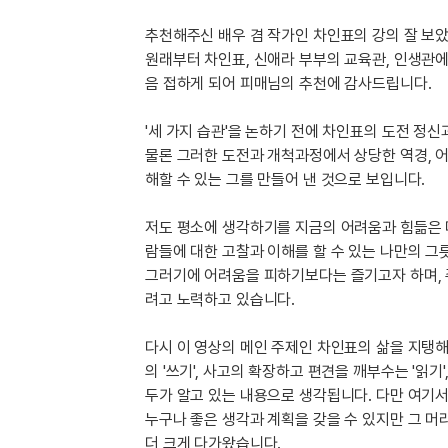
[도전]이디엄퀴즈
업적 트로피&퀘스트
업적 트로피&퀘스트
업적 트로피
[도전]이디엄퀴즈
추천해주신 배우 겸 작가인 차인표의 강의 잘 보
[도전]이디엄퀴즈
원래부터 차인표, 신애라 부부의 교육관, 인생관에
퀘스트
퀘스트
음 접하게 되어 피매님의 추천에 감사드립니다.
[도전]이디엄퀴즈
퀘스트
퀘스트
[도전]이디엄퀴즈
업적 트로피
퀘스트
'세 가지 습관'을 논하기 전에 차인표의 도전 정신
[도전]어휘퀴즈
새글
물론 그러한 도전과 개척과정에서 상당한 역경, 
업적 트로피
퀘스트
[도전]어휘퀴즈
새글
해할 수 있는 그를 만들어 낸 것으로 보입니다.
퀘스트
[도전]어휘퀴즈
새글
업적 트로피
[도전]어휘퀴즈
저도 평소에 생각하기를 지금의 어려움과 힘듦은 더
업적 트로피
람들에 대한 고찰과 이해를 할 수 있는 나만의 그
[도전]어휘퀴즈
업적 트로피
그러기에 어려움을 피하기보다는 즐기고자 하며, 
[도전]어휘퀴즈
업적 트로피
려고 노력하고 있습니다.
[도전]어휘퀴즈
새글
업적 트로피
[도전]어휘퀴즈
다시 이 영상의 메인 주제인 차인표의 삶을 지탱해
[도전]어휘퀴즈
새글
의 '쓰기', 사고의 확장하고 편견을 깨부수는 '읽
[도전]어휘퀴즈
두가 알고 있는 내용으로 생각됩니다. 다만 여기서
누구나 좋은 생각과 계획을 갖을 수 있지만 그 머
유용한영어표현
더 크게 다가왔습니다.