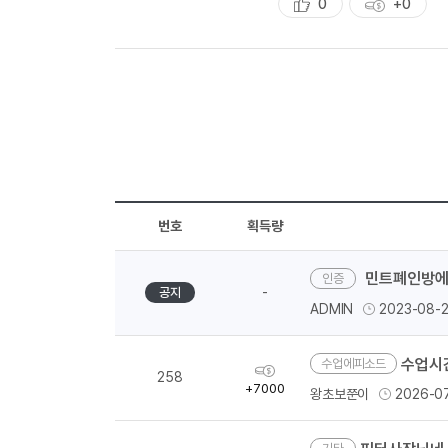
0
+0
추
획
천
득
량
번호
획득량
민트폐인방에
-
공지
ADMIN
2023-08-
수업시
수업에피소드
획
258
득
+7000
왕초보쭌이
2026-0
량