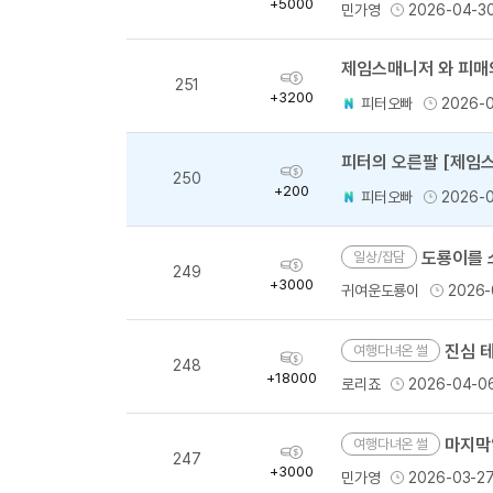
+5000
민가영
2026-04-3
량
획
251
득
+3200
피터오빠
2026-
량
피터의 오른팔 [제임스
획
250
득
+200
피터오빠
2026-
량
도룡이를 
일상/잡담
획
249
득
+3000
귀여운도룡이
2026-
량
진심 
여행다녀온 썰
획
248
득
+18000
로리죠
2026-04-0
량
마지막
여행다녀온 썰
획
247
득
+3000
민가영
2026-03-2
량