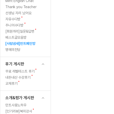
[질문]문법/해석/표현
새
Mint English Chat
수업대본서
글
수강권 전체보기
Thank you Teacher
[질문]문법/해석/표현
학원문의
학원문의
학원문의
수업대본서
선생님 자리 났어요
[질문]문법/해석/표현
학원문의
기업문의
학원문의
수강권 전체보기
수업대본서
새
자유수다방
[질문]문법/해석/표현
글
새
기업문의
주니어수다방
기업문의
수업대본서
[질문]문법/해석/표현
글
새
[회원끼리]질문&답변
기업문의
기업문의
[질문]문법/해석/표현
글
베스트글모음방
열공 게시
[질문]문법/해석/표현
[사람냄새]민트폐인방
명예의전당
[질문]문법/해석/표현
스마트 첨
[질문]문법/해석/표현
스마트 첨
후기 게시판
[도전]일일영작문
스마트 첨
새글
새
무료 레벨테스트 후기
[도전]일일영작문
[질문]문법
민트 도서관
민트 도서관
민트 도서관
글
새
내돈내산 수강후기
[도전]일일영작문
[질문]문법
새글
글
새
교재후기
[도전]일일영작문
[질문]문법
글
[도전]일일영작문
[도전]일
소개&평가 게시판
[도전]일일영작문
[도전]일
민트사용노하우
[도전]일일영작문
[도전]일
새글
새
[인기리뷰]북미강사