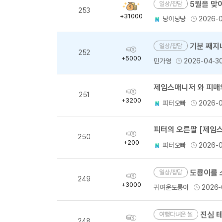
5월을 맞이
일상/잡담
획
253
득
+31000
냥이냥냥
2026-
량
기분 째지
일상/잡담
획
252
득
+5000
민가영
2026-04-3
량
획
251
득
+3200
피터오빠
2026-
량
피터의 오른팔 [제임스
획
250
득
+200
피터오빠
2026-
량
도룡이를 
일상/잡담
획
249
득
+3000
귀여운도룡이
2026-
량
진심 
여행다녀온 썰
획
248