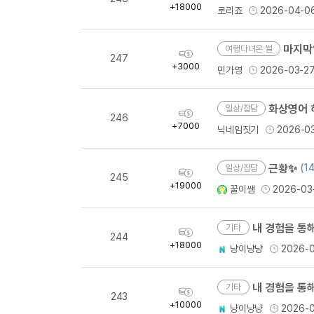
득
+18000
로리죠
2026-04-0
량
마지막
여행다녀온 썰
획
247
득
+3000
민가영
2026-03-2
량
화상영어 
일상/잡담
획
246
득
+7000
닉네임짓기
2026-0
량
근황✨
(14
일상/잡담
획
245
득
+19000
꿀이쌤
2026-03
량
내 경험을 통해
기타
획
244
득
+18000
냥이냥냥
2026-
량
내 경험을 통해
기타
획
243
득
+10000
냥이냥냥
2026-
량