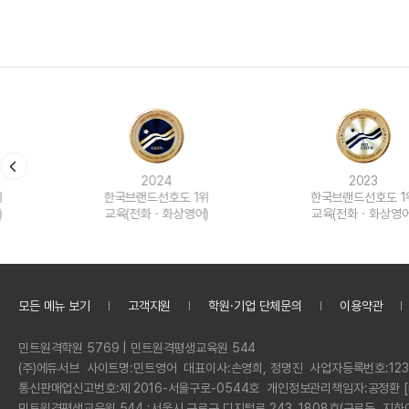
2024
2023
한국브랜드선호도 1위
한국브랜드선호도 1위
교육(전화ㆍ화상영어)
교육(전화ㆍ화상영어)
모든 메뉴 보기
고객지원
학원·기업 단체문의
이용약관
정
민트원격학원 5769 | 민트원격평생교육원 544
보
회
(주)에듀서브
사이트명:
민트영어
대표이사:
손영희, 정명진
사업자등록번호:
123
사
통신판매업신고번호:
제 2016-서울구로-0544호
개인정보관리책임자:
공정환 [
명
민트원격평생교육원 544 :
서울시 구로구 디지털로 243, 1808호(구로동, 지하