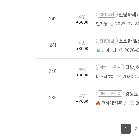
안녕하세요
일상/잡담
획
242
득
+6000
민가영
2026-02-2
량
소소한 일상
일상/잡담
획
241
득
+8000
냥이냥냥
2026-0
량
다낭,
여행다녀온 썰
획
240
득
+3000
미스터초이
2026-0
량
강원도
여행다녀온 썰
획
239
득
+7000
괜히기쁜젤리곰
2
량
1
2