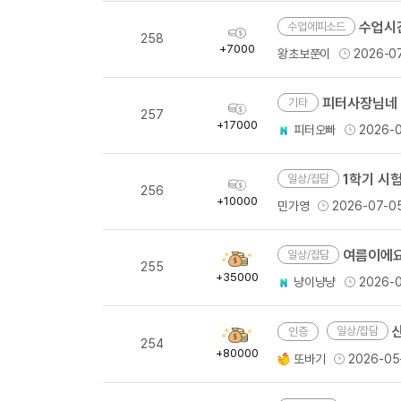
수업시
수업에피소드
획
258
득
+7000
왕초보쭌이
2026-0
량
피터사장님네 조별과제 
기타
획
257
득
+17000
피터오빠
2026-0
량
1학기 시험 모
일상/잡담
획
256
득
+10000
민가영
2026-07-0
량
여름이에요
일상/잡담
획
255
득
+35000
냥이냥냥
2026-
량
일상/잡담
획
254
득
+80000
또바기
2026-05
량