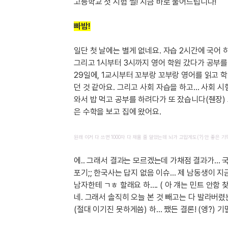
[도전]IELTS 이니셜테스트
고등학교 첫 시험 썰! 지금 바로 풀어드립니다!
패턴학습
[도전]영문법퀴즈
새글
빠밤!
패턴학습
[도전]영문법퀴즈
대화학습
[도전]영문법퀴즈
새글
일단 첫 날에는 별게 없네요. 자습 2시간에 국어 
대화학습
[도전]영문법퀴즈
그리고 1시부터 3시까지 영어 학원 갔다가 공부를 한
대화학습
[도전]영문법퀴즈
29일에, 1교시부터 꼬부랑 꼬부랑 영어를 읽고 학
대화학습
[도전]영문법퀴즈
던 것 같아요. 그리고 사회 자습을 하고... 사회
민트해VOCA
와서 밥 먹고 공부를 하려다가 또 잤습니다(줸장) 
[도전]영문법퀴즈
새글
은 수학을 보고 집에 왔어요.
민트해VOCA
[도전]영문법퀴즈
민트해VOCA
[도전]영문법퀴즈
새글
원래 이거 다 쓰면 1000자 다 채울 줄 알았는데 뇌가 고맙게도(?) 안 좋은 
민트해VOCA
[도전]영문법퀴즈
[도전]이디엄퀴즈
에.. 그래서 결과는 모르겠는데 가채점 결과가... 국
[도전]이디엄퀴즈
포기;; 한국사는 답지 없음 이슈... 제 남동생이
남자한테 ㄱㅎ 할래요 하.... ( 아 걔는 민트 안함 찾
[도전]이디엄퀴즈
네. 그래서 솔직히 오늘 본 것 빼고는 다 발라버렸
[도전]이디엄퀴즈
(절대 이기진 못하게씀) 하... 쨌든 결론! (엥?)
[도전]이디엄퀴즈