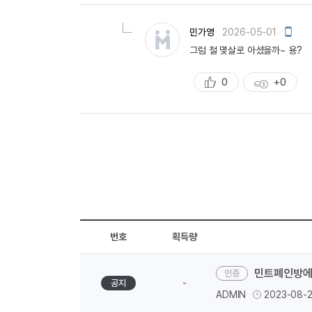
천
득
량
모
민가영
2026-05-01
바
그럼 절 몇살로 아셨을까~ 용?
일
작
성
0
+0
추
획
천
득
량
번호
획득량
민트폐인방에
-
공지
ADMIN
2023-08-