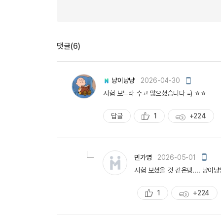
댓글(6)
모
냥이냥냥
2026-04-30
바
시험 보느라 수고 많으셨습니다 =) ㅎㅎ
일
작
성
답글
1
+224
추
획
천
득
량
모
민가영
2026-05-01
바
시험 보셨을 것 같은뎅.... 냥이
일
작
성
1
+224
추
획
천
득