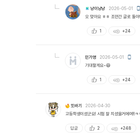
량
냥이냥냥
2026-05-01
오 맞아요 ㅎㅎ 조만간 글로 돌아
1
+24
추
획
천
득
량
모
민가영
2026-05-01
바
기대할게요~😆
일
작
성
1
+24
추
획
천
득
량
또바기
2026-04-30
고등학생이셨군요! 시험 잘 치셨을거에여!!ㅋ
답글
2
+248
추
획