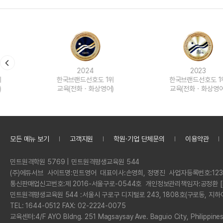
2024
2023
한국브랜드선호도 1위
한국브랜드선호도 1위
교육(전화ㆍ화상영어)
교육(전화ㆍ화상영어)
모든 메뉴 보기
고객지원
학원·기업 단체문의
이용약관
정
민트원격학원 5769 | 민트원격평생교육원 544
보
회
(주)에듀서브
사이트명:
민트영어
대표이사:
손영희, 정명진
사업자등록번호:
123
사
통신판매업신고번호:
제 2016-서울구로-0544호
개인정보관리책임자:
공정환 [
명
민트원격평생교육원 544 :
서울시 구로구 디지털로 243, 1808호(구로동, 지하
전
TEL: 1644-0512 FAX: 02-2224-0075
화
교육센터:
4/F AYO Bldng. 251 Magsaysay Ave. Baguio City, Philippine