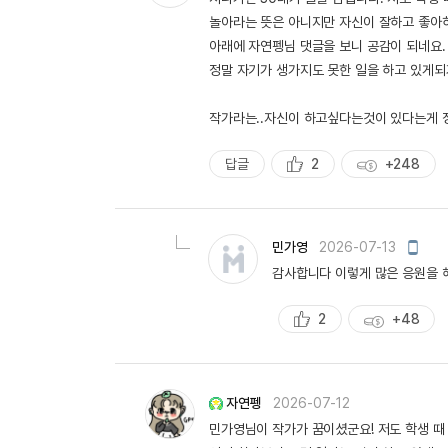
놀아라는 뜻은 아니지만 자신이 잘하고 좋아
아래에 자연펭님 댓글을 보니 공감이 되네요. 
정말 자기가 생가지도 못한 일을 하고 있게되거
작가라는..자신이 하고싶다는것이 있다는게 
답글
2
+248
추
획
천
득
량
모
민가영
2026-07-13
바
감사합니다 이렇게 많은 응원을 
일
작
성
2
+48
추
획
천
득
량
자연펭
2026-07-12
민가영님이 작가가 꿈이셨군요! 저도 학생 때 