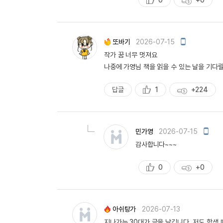
0
+0
추
획
천
득
량
모
또바기
2026-07-15
바
작가 꿈 너무 멋져요
일
작
나중에 가영님 책을 읽을 수 있는 날을 기다릴
성
답글
1
+224
추
획
천
득
량
모
민가영
2026-07-15
바
감사합니다~~~
일
작
성
0
+0
추
획
천
득
량
아쉬탕가
2026-07-13
지나가는 30대가 글을 남깁니다. 저도 학생 