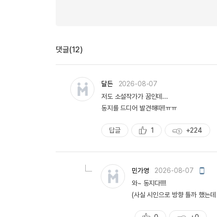
댓글(12)
달든
2026-08-07
저도 소설작가가 꿈인데...
동지를 드디어 발견해따!!ㅠㅠ
답글
1
+224
추
획
천
득
량
모
민가영
2026-08-07
바
와~ 동지다!!!!
일
작
(사실 시인으로 방향 틀까 했는데 안
성