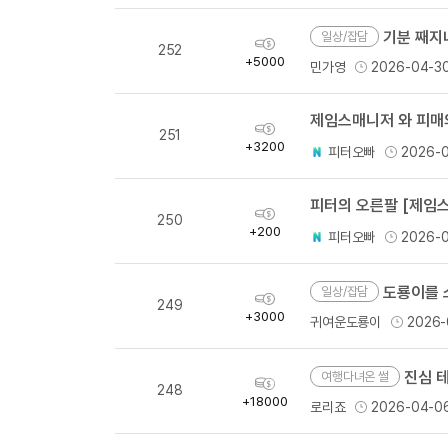
기분 째지
일상/잡담
획
252
득
+5000
민가영
2026-04-3
량
획
251
득
+3200
피터오빠
2026-
량
피터의 오른팔 [제임스
획
250
득
+200
피터오빠
2026-
량
도룡이를 
일상/잡담
획
249
득
+3000
귀여운도룡이
2026-
량
진심 
여행다녀온 썰
획
248
득
+18000
로리죠
2026-04-0
량