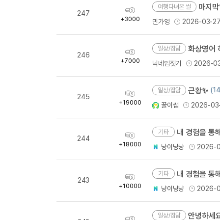
마지막
여행다녀온 썰
획
247
득
+3000
민가영
2026-03-2
량
화상영어 
일상/잡담
획
246
득
+7000
닉네임짓기
2026-0
량
근황✨
(14
일상/잡담
획
245
득
+19000
꿀이쌤
2026-03
량
내 경험을 통해
기타
획
244
득
+18000
냥이냥냥
2026-
량
내 경험을 통해
기타
획
243
득
+10000
냥이냥냥
2026-
량
안녕하세요
일상/잡담
획