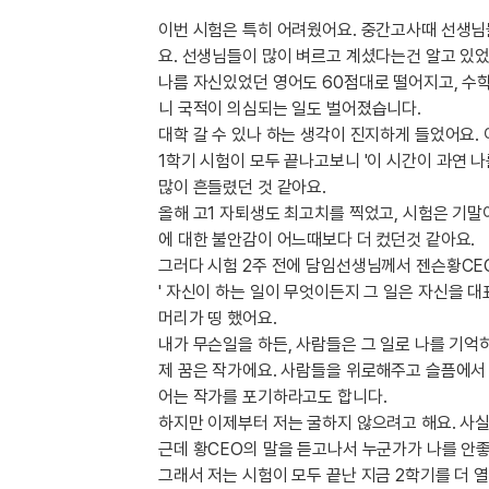
[도전]IELTS 이니셜테스트
패턴학습
이번 시험은 특히 어려웠어요. 중간고사때 선생님
[도전]영문법퀴즈
새글
요. 선생님들이 많이 벼르고 계셨다는건 알고 있었
패턴학습
[도전]영문법퀴즈
나름 자신있었던 영어도 60점대로 떨어지고, 수학
대화학습
[도전]영문법퀴즈
새글
니 국적이 의심되는 일도 벌어졌습니다.
대화학습
[도전]영문법퀴즈
대학 갈 수 있나 하는 생각이 진지하게 들었어요.
대화학습
[도전]영문법퀴즈
1학기 시험이 모두 끝나고보니 '이 시간이 과연 나
대화학습
[도전]영문법퀴즈
많이 흔들렸던 것 같아요.
민트해VOCA
올해 고1 자퇴생도 최고치를 찍었고, 시험은 기말
[도전]영문법퀴즈
새글
에 대한 불안감이 어느때보다 더 컸던것 같아요.
민트해VOCA
[도전]영문법퀴즈
그러다 시험 2주 전에 담임선생님께서 젠슨황CE
민트해VOCA
[도전]영문법퀴즈
새글
' 자신이 하는 일이 무엇이든지 그 일은 자신을 대표
민트해VOCA
[도전]영문법퀴즈
머리가 띵 했어요.
[도전]이디엄퀴즈
내가 무슨일을 하든, 사람들은 그 일로 나를 기
[도전]이디엄퀴즈
제 꿈은 작가에요. 사람들을 위로해주고 슬픔에서
어는 작가를 포기하라고도 합니다.
[도전]이디엄퀴즈
하지만 이제부터 저는 굴하지 않으려고 해요. 사
[도전]이디엄퀴즈
근데 황CEO의 말을 듣고나서 누군가가 나를 안
[도전]이디엄퀴즈
그래서 저는 시험이 모두 끝난 지금 2학기를 더 