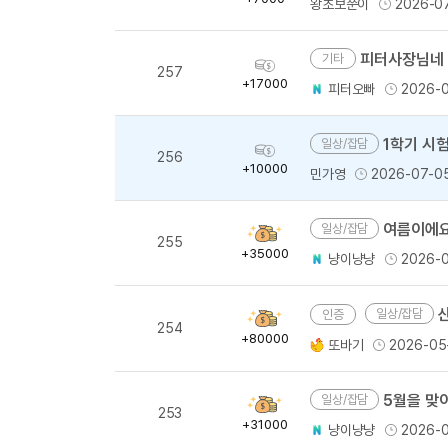
왕초보쭌이
2026-0
량
피터사장님네 조별과제 
기타
획
257
득
+17000
피터오빠
2026-0
량
1학기 시험 모
일상/잡담
획
256
득
+10000
민가영
2026-07-0
량
여름이에요
일상/잡담
획
255
득
+35000
냥이냥냥
2026-
량
일상/잡담
획
254
득
+80000
또바기
2026-05
량
5월을 맞이
일상/잡담
획
253
득
+31000
냥이냥냥
2026-
량