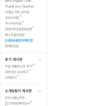
[질문]문법/해석/표현
주
새
Mint English Chat
수업대본
글
수강권 전체보기
Thank you Teacher
[질문]문법/해석/표현
새글
얕
학원문의
학원문의
학원문의
수업대본서
선생님 자리 났어요
[질문]문법/해석/표현
학원문의
기업문의
학원문의
수강권 전체보기
수업대본서
새
자유수다방
은
[질문]문법/해석/표현
글
새
기업문의
주니어수다방
기업문의
수업대본서
[질문]문법/해석/표현
글
성
새
[회원끼리]질문&답변
기업문의
기업문의
[질문]문법/해석/표현
새글
글
베스트글모음방
열공 게시
찰)
[질문]문법/해석/표현
[사람냄새]민트폐인방
명예의전당
[질문]문법/해석/표현
스마트 첨
새글
[질문]문법/해석/표현
스마트 첨
후기 게시판
[도전]일일영작문
스마트 첨
새글
새
무료 레벨테스트 후기
[도전]일일영작문
[질문]문법
민트 도서관
민트 도서관
민트 도서관
글
새
내돈내산 수강후기
[도전]일일영작문
[질문]문법
새글
글
새
교재후기
[도전]일일영작문
[질문]문법
글
[도전]일일영작문
[도전]일
소개&평가 게시판
[도전]일일영작문
[도전]일
민트사용노하우
[도전]일일영작문
[도전]일
새글
새
[인기리뷰]북미강사