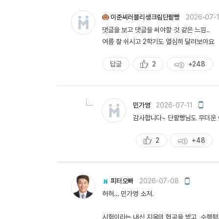
량
이준씨러블리생크림단팥빵
2026-07-1
댓글을 보고 댓글을 써야할 것 같은 느낌..
여름 잘 쉬시고 2학기도 열심히 달려보아요
답글
2
+248
추
획
천
득
량
모
민가영
2026-07-11
바
감사합니다~ 단팥빵님도 무더운 
일
작
성
2
+48
추
획
천
득
량
모
피터오빠
2026-07-08
바
허허… 민가영 소저.
일
작
성
시험이라는 내신 지옥의 협공을 받고, 수행평