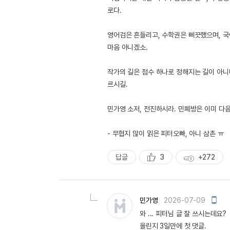
로다.
영어검은 흔들리고, 수학권은 삐끗했으며, 
마음 아니겠소.
작가의 길은 점수 하나로 정해지는 길이 아니니
르시길.
민가영 소저, 전진하시라. 민폐방은 이미 다음
- 무협지 많이 읽은 피터오빠, 아니 삼촌 ㅠ
답글
3
+272
추
획
천
득
량
모
민가영
2026-07-09
바
와 ... 피터님 글 잘 쓰시는데요?
일
작
올린지 3일만에 첫 댓글.