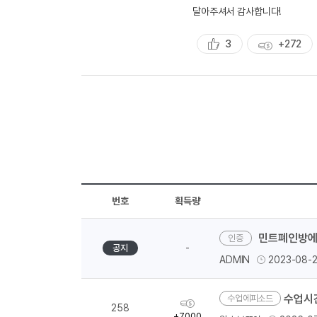
성
달아주셔서 감사합니다!
3
+272
추
획
천
득
량
번호
획득량
민트폐인방에
-
공지
ADMIN
2023-08-
수업시
수업에피소드
획
258
득
+7000