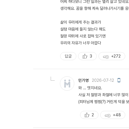
어찌 하다보니 그런 일과는 멀리 살고 있네요
생각해요. 꿈을 향해 계속 달려나가시기를 응
삶이 우리에게 주는 결과가
설령 마음에 들지 않는다 해도
절망 따위에 사로 잡혀 있기엔
우리의 자유가 너무 아깝다
답글
3
+272
추
획
천
득
량
모
민가영
2026-07-12
바
와 ... 멋지네요.
일
작
사실 저 절망과 좌절에 너무 많이
성
(피터님께 찡찡(?) 거린게 덕을 
2
+48
추
획
천
득