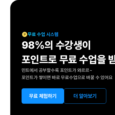
[도전]IELTS 이니셜테스트
패턴학습
[도전]영문법퀴즈
새글
패턴학습
[도전]영문법퀴즈
대화학습
[도전]영문법퀴즈
새글
대화학습
[도전]영문법퀴즈
무료 수업 시스템
대화학습
[도전]영문법퀴즈
98%의 수강생이
대화학습
[도전]영문법퀴즈
민트해VOCA
[도전]영문법퀴즈
새글
포인트로 무료 수업을 
민트해VOCA
[도전]영문법퀴즈
민트해VOCA
[도전]영문법퀴즈
새글
민트에서 공부할수록 포인트가 와르르~
민트해VOCA
[도전]영문법퀴즈
포인트가 쌓이면 바로 무료수업으로 바꿀 수 있어요
[도전]이디엄퀴즈
[도전]이디엄퀴즈
[도전]이디엄퀴즈
무료 체험하기
더 알아보기
[도전]이디엄퀴즈
[도전]이디엄퀴즈