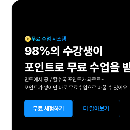
[도전]IELTS 이니셜테스트
패턴학습
[도전]영문법퀴즈
새글
패턴학습
[도전]영문법퀴즈
새글
대화학습
[도전]영문법퀴즈
새글
대화학습
[도전]영문법퀴즈
무료 수업 시스템
대화학습
[도전]영문법퀴즈
98%의 수강생이
대화학습
[도전]영문법퀴즈
민트해VOCA
[도전]영문법퀴즈
새글
포인트로 무료 수업을 
민트해VOCA
[도전]영문법퀴즈
민트해VOCA
[도전]영문법퀴즈
새글
민트에서 공부할수록 포인트가 와르르~
민트해VOCA
[도전]영문법퀴즈
포인트가 쌓이면 바로 무료수업으로 바꿀 수 있어요
[도전]이디엄퀴즈
[도전]이디엄퀴즈
[도전]이디엄퀴즈
무료 체험하기
더 알아보기
[도전]이디엄퀴즈
[도전]이디엄퀴즈