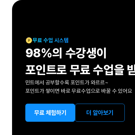
[도전]IELTS 이니셜테스트
패턴학습
[도전]영문법퀴즈
새글
패턴학습
[도전]영문법퀴즈
새글
대화학습
[도전]영문법퀴즈
새글
대화학습
[도전]영문법퀴즈
무료 수업 시스템
대화학습
[도전]영문법퀴즈
98%의 수강생이
대화학습
[도전]영문법퀴즈
민트해VOCA
[도전]영문법퀴즈
새글
포인트로 무료 수업을 
민트해VOCA
[도전]영문법퀴즈
민트해VOCA
[도전]영문법퀴즈
새글
민트에서 공부할수록 포인트가 와르르~
민트해VOCA
[도전]영문법퀴즈
포인트가 쌓이면 바로 무료수업으로 바꿀 수 있어요
[도전]이디엄퀴즈
[도전]이디엄퀴즈
[도전]이디엄퀴즈
무료 체험하기
더 알아보기
[도전]이디엄퀴즈
[도전]이디엄퀴즈