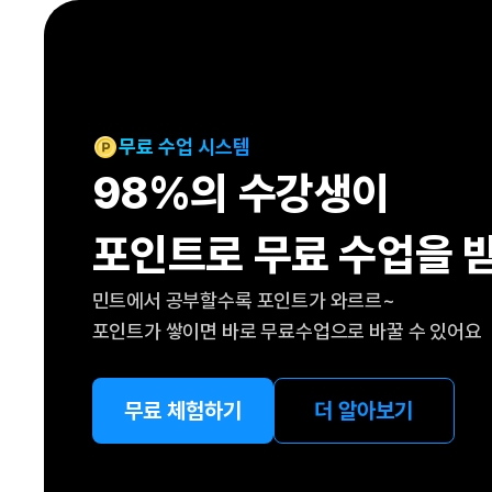
[도전]IELTS 이니셜테스트
패턴학습
[도전]영문법퀴즈
새글
패턴학습
[도전]영문법퀴즈
대화학습
[도전]영문법퀴즈
새글
대화학습
[도전]영문법퀴즈
무료 수업 시스템
대화학습
[도전]영문법퀴즈
98%의 수강생이
대화학습
[도전]영문법퀴즈
민트해VOCA
[도전]영문법퀴즈
새글
포인트로 무료 수업을 
민트해VOCA
[도전]영문법퀴즈
민트해VOCA
[도전]영문법퀴즈
새글
민트에서 공부할수록 포인트가 와르르~
민트해VOCA
[도전]영문법퀴즈
포인트가 쌓이면 바로 무료수업으로 바꿀 수 있어요
[도전]이디엄퀴즈
[도전]이디엄퀴즈
[도전]이디엄퀴즈
무료 체험하기
더 알아보기
[도전]이디엄퀴즈
[도전]이디엄퀴즈