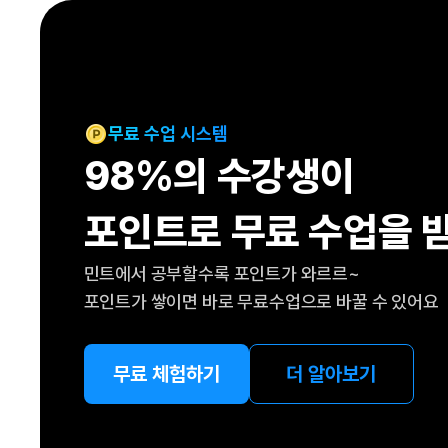
[도전]IELTS 이니셜테스트
패턴학습
[도전]영문법퀴즈
새글
패턴학습
[도전]영문법퀴즈
대화학습
[도전]영문법퀴즈
새글
대화학습
[도전]영문법퀴즈
무료 수업 시스템
대화학습
[도전]영문법퀴즈
98%의 수강생이
대화학습
[도전]영문법퀴즈
민트해VOCA
[도전]영문법퀴즈
새글
포인트로 무료 수업을 
민트해VOCA
[도전]영문법퀴즈
민트해VOCA
[도전]영문법퀴즈
새글
민트에서 공부할수록 포인트가 와르르~
민트해VOCA
[도전]영문법퀴즈
포인트가 쌓이면 바로 무료수업으로 바꿀 수 있어요
[도전]이디엄퀴즈
[도전]이디엄퀴즈
[도전]이디엄퀴즈
무료 체험하기
더 알아보기
[도전]이디엄퀴즈
[도전]이디엄퀴즈