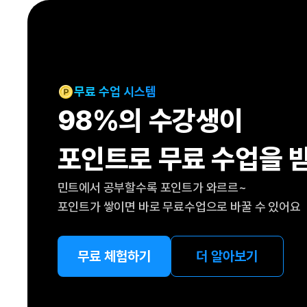
[도전]IELTS 이니셜테스트
패턴학습
[도전]영문법퀴즈
새글
패턴학습
[도전]영문법퀴즈
대화학습
[도전]영문법퀴즈
새글
대화학습
[도전]영문법퀴즈
무료 수업 시스템
대화학습
[도전]영문법퀴즈
98%의 수강생이
대화학습
[도전]영문법퀴즈
민트해VOCA
[도전]영문법퀴즈
새글
포인트로 무료 수업을 
민트해VOCA
[도전]영문법퀴즈
민트해VOCA
[도전]영문법퀴즈
새글
민트에서 공부할수록 포인트가 와르르~
민트해VOCA
[도전]영문법퀴즈
포인트가 쌓이면 바로 무료수업으로 바꿀 수 있어요
[도전]이디엄퀴즈
[도전]이디엄퀴즈
[도전]이디엄퀴즈
무료 체험하기
더 알아보기
[도전]이디엄퀴즈
[도전]이디엄퀴즈