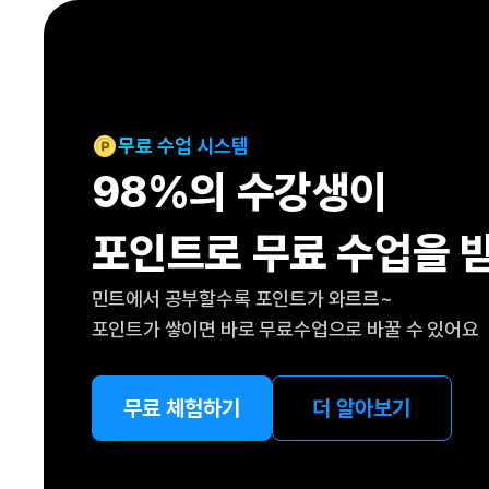
[도전]IELTS 이니셜테스트
패턴학습
[도전]영문법퀴즈
새글
패턴학습
[도전]영문법퀴즈
대화학습
[도전]영문법퀴즈
새글
대화학습
[도전]영문법퀴즈
무료 수업 시스템
대화학습
[도전]영문법퀴즈
98%의 수강생이
대화학습
[도전]영문법퀴즈
민트해VOCA
[도전]영문법퀴즈
새글
포인트로 무료 수업을 
민트해VOCA
[도전]영문법퀴즈
민트해VOCA
[도전]영문법퀴즈
새글
민트에서 공부할수록 포인트가 와르르~
민트해VOCA
[도전]영문법퀴즈
포인트가 쌓이면 바로 무료수업으로 바꿀 수 있어요
[도전]이디엄퀴즈
[도전]이디엄퀴즈
[도전]이디엄퀴즈
무료 체험하기
더 알아보기
[도전]이디엄퀴즈
[도전]이디엄퀴즈