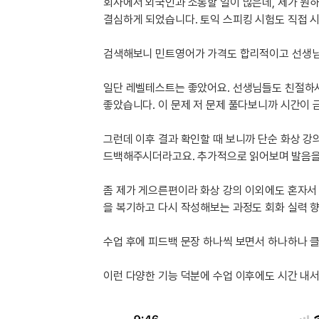
[도전]IELTS 이니셜테스트
회사에서 외국인과 소통할 일이 많은데, 제가 원
패턴학습
결심하게 되었습니다. 토익 스피킹 시험도 직접 
[도전]영문법퀴즈
새글
패턴학습
[도전]영문법퀴즈
검색해보니 민트영어가 가격도 합리적이고 선생님 
대화학습
[도전]영문법퀴즈
새글
대화학습
[도전]영문법퀴즈
일단 레벨테스트는 좋았어요. 선생님들도 친절하시
대화학습
[도전]영문법퀴즈
좋았습니다. 이 문제 저 문제 풀다보니까 시간이 금
대화학습
[도전]영문법퀴즈
민트해VOCA
그런데 이후 결과 확인할 때 보니까 단순 화상 강
[도전]영문법퀴즈
새글
드백해주시더라고요. 추가적으로 읽어보며 발음을 연
민트해VOCA
[도전]영문법퀴즈
민트해VOCA
[도전]영문법퀴즈
새글
좀 제가 게으른편이라 화상 강의 이외에도 혼자서 
민트해VOCA
[도전]영문법퀴즈
을 복기하고 다시 작성해보는 과정도 회화 실력 
[도전]이디엄퀴즈
[도전]이디엄퀴즈
수업 후에 피드백 문장 하나씩 보면서 하나하나 
[도전]이디엄퀴즈
이런 다양한 기능 덕분에 수업 이후에도 시간 내서
[도전]이디엄퀴즈
[도전]이디엄퀴즈