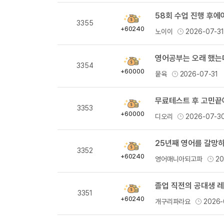
58회 수업 진행 후에
획
3355
득
+60240
노이이
2026-07-3
량
획
3354
득
+60000
뭍육
2026-07-31
량
무료테스트 후 고민끝
획
3353
득
+60000
디오리
2026-07-3
량
25년째 영어를 갈망
획
3352
득
+60240
영어매니아되고파
20
량
졸업 직전의 공대생 
획
3351
득
+60240
개구리파라요
2026-
량