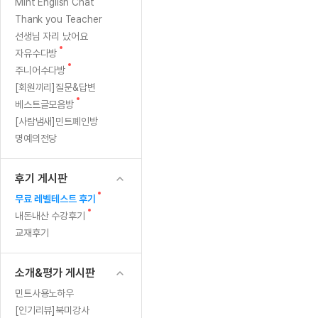
[질문]문법/해석/표현
어
새
Mint English Chat
수업대본서
글
수강권 전체보기
Thank you Teacher
[질문]문법/해석/표현
요
학원문의
학원문의
학원문의
수업대본서
선생님 자리 났어요
[질문]문법/해석/표현
학원문의
기업문의
학원문의
수강권 전체보기
수업대본서
새
자유수다방
[질문]문법/해석/표현
글
새
기업문의
주니어수다방
기업문의
수업대본서
[질문]문법/해석/표현
글
[회원끼리]질문&답변
기업문의
기업문의
[질문]문법/해석/표현
새
베스트글모음방
열공 게시
글
[질문]문법/해석/표현
[사람냄새]민트폐인방
명예의전당
[질문]문법/해석/표현
스마트 첨
[질문]문법/해석/표현
스마트 첨
후기 게시판
[도전]일일영작문
스마트 첨
새글
새
무료 레벨테스트 후기
[도전]일일영작문
[질문]문법
민트 도서관
민트 도서관
민트 도서관
글
새
내돈내산 수강후기
[도전]일일영작문
[질문]문법
새글
글
교재후기
[도전]일일영작문
[질문]문법
[도전]일일영작문
[도전]일
소개&평가 게시판
[도전]일일영작문
[도전]일
민트사용노하우
[도전]일일영작문
[도전]일일
새글
[인기리뷰]북미강사