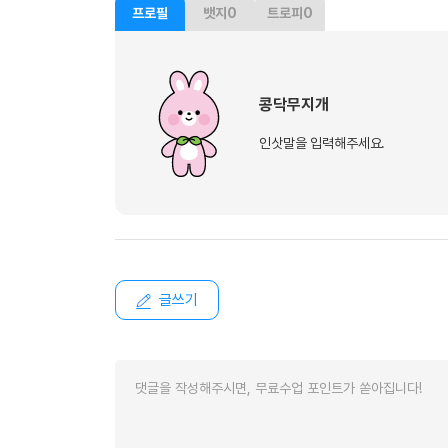
프로필
뱃지
0
트로피
0
콩닥무지개
인삿말을 입력해주세요.
글쓰기