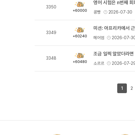
영어 시험은 n번째 회
획
3350
득
+60000
콩빵
2026-07-30
량
미션: 아프리카에서 
획
3349
득
+60240
헤어엄
2026-07-3
량
조금 일찍 알았더라면
획
3348
득
+60480
소르르
2026-07-2
량
1
2