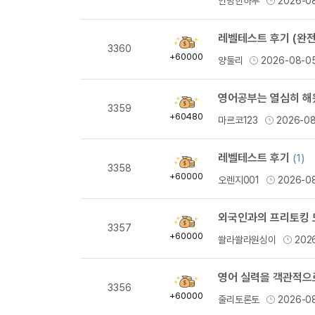
안녕한하루
2026-0
량
레벨테스트 후기 (완전
획
3360
득
+60000
양둘리
2026-08-0
량
획
3359
득
+60480
마르코123
2026-0
량
레벨테스트 후기
(1)
획
3358
득
+60000
오렌지001
2026-0
량
외국인과의 프리토킹 
획
3357
득
+60000
쏼라쏼라원싱이
202
량
영어 실력을 객관적으
획
3356
득
+60000
줄리토론토
2026-0
량