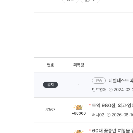
추
천
번호
획득량
레벨테스트 후기
-
공지
민트영어
2024-02-
획
3367
득
+60000
써니02
2026-08-1
량
60대 꽃중년 여행을 
획