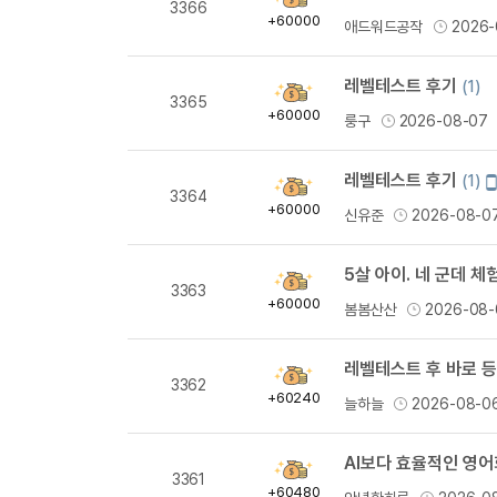
3366
득
+60000
애드워드공작
2026-
량
레벨테스트 후기
(1)
획
3365
득
+60000
룽구
2026-08-07
량
레벨테스트 후기
(1)
획
3364
득
+60000
신유준
2026-08-0
량
5살 아이. 네 군데 
획
3363
득
+60000
봄봄산산
2026-08-
량
레벨테스트 후 바로 등
획
3362
득
+60240
늘하늘
2026-08-0
량
AI보다 효율적인 영어
획
3361
득
+60480