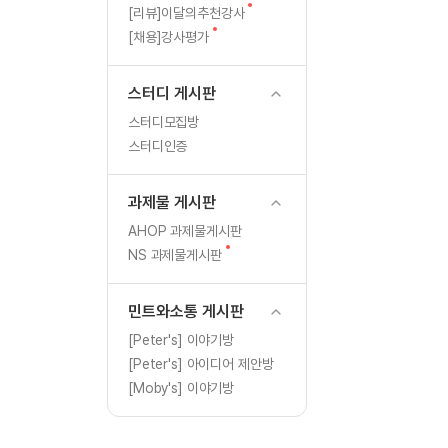
[도전]일일영작문
글
새
[리뷰]이달의추천강사
[도전]일일영작문
새글
글
새
[채용]강사평가
글
[도전]일일영작문
[도전]브레인워시
스터디 게시판
[도전]브레인워시
스터디모집방
[도전]브레인워시
스터디인증
[도전]브레인워시
[도전]브레인워시
과제물 게시판
이벤트 참여 인증 게시판
이벤트 참여 인증 게시판
[도전]브레인워시
AHOP 과제물게시판
[도전]브레인워시
새
NS 과제물게시판
인스타그램 후기 이벤트
인스타그램 후기 이벤트
글
[도전]브레인워시
인스타그램 후기 이벤트
카카오톡 친구추가 이벤트
[도전]브레인워시
민트와소통 게시판
카카오톡 친구추가 이벤트
지인추천이벤트
[도전]브레인워시
[Peter's] 이야기방
카카오톡 친구추가 이벤트
블로그이벤트
[Peter's] 아이디어 제안방
[도전]AHOP 이니셜 테스
지인추천이벤트
카페이벤트
[Moby's] 이야기방
[도전]AHOP 이니셜 테스
지인추천이벤트
영상이벤트
[도전]AHOP 이니셜 테스
블로그이벤트
무조건 5분 컷 이벤트