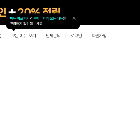
메뉴 바로가기
와
홈페이지의 모든 메뉴
를
툴
편리하게 확인해 보세요!
팁
닫
모든 메뉴 보기
단체문의
로그인
회원가입
기
업 리뷰 게시판
고객지원
북미
커뮤니티 게시판
커뮤니티 게
테스트
사항
굴철판딕테이션
고객지원
북미 수강권
Mint English Chat
Mint Englis
레벨테스트 신청/결과
새글
사항
굴철판딕테이션
고객지원
북미 수강권
Mint English Chat
Mint English
레벨테스트 신청/결과
사항
굴철판딕테이션
북미 수강권
Mint English Chat
Mint English
SET 스피킹테스트 신청/결과
고객지원
사항
테이션해결사
Thank you Teacher
Mint Englis
SET 스피킹테스트 신청/결과
부가서비스
고객지원
사항
테이션해결사
Thank you Teacher
Mint Englis
민트 도서관
용권
[프리미엄]영어첨삭 이용권
고객지원
사항
테이션해결사
Thank you Teacher
Mint Englis
스마트 첨삭 이용권
민트 도서관
사항
업대본서비스
선생님 자리 났어요
Mint English