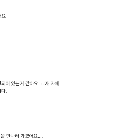
이벤트
[사람냄새]민
디
영어한마디
이벤트
명예의전당
어요
디
영어한마디
이벤트
명예의전당
디
왕초보옹알이
이벤트
명예의전당
디
왕초보옹알이
벤트
새글
명예의전당
디
왕초보옹알이
벤트
새글
명예의전당
알이
왕초보옹알이
벤트
명예의전당
알이
동영상 학습
벤트
새글
명예의전당
알이
벤트
명예의전당
이미지잉글리시
알이
벤트
성되어 있는거 같아요. 교재 자체
명예의전당
이미지잉글리시
알이
다.
벤트
원어민영문법
후기 게시판
벤트
원어민영문법
벤트
새글
영어한마디
무료 레벨테스
트
영어한마디
무료 레벨테스
트
왕초보옹알이
무료 레벨테스
트
을 만나러 가겠어요….
왕초보옹알이