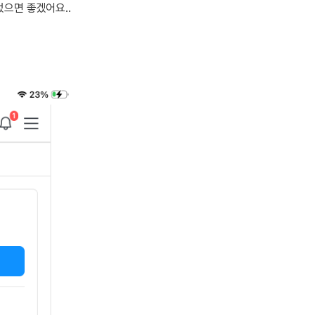
내돈내산 수
으면 좋겠어요..
트
로피&퀘스트
내돈내산 수
트
내돈내산 수
트
교재후기
새글
트
교재후기
새글
트
피
교재후기
새글
트
피
트
트
트
트
트
트
트
트
트
분 컷 이벤트