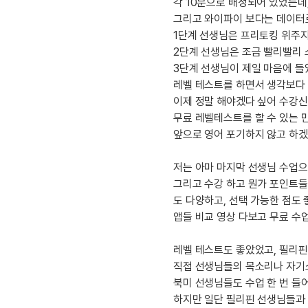
[도전]IELTS 이니셜테스트
각 10분으로 배정되어 있었는데,
패턴학습
그리고 와이파이 보다는 데이터로
[도전]영문법퀴즈
새글
1단계 선생님은 프리토킹 위주
패턴학습
[도전]영문법퀴즈
2단계 선생님은 조금 빨리빨리
대화학습
[도전]영문법퀴즈
새글
3단계 선생님이 제일 마음에 들
대화학습
[도전]영문법퀴즈
레벨 테스트를 하면서 생각보다
대화학습
[도전]영문법퀴즈
이제 정말 해야겠다 싶어 수강신
대화학습
[도전]영문법퀴즈
무료 레벨테스트를 할 수 있는 
민트해VOCA
앞으로 영어 포기하지 않고 하겠
[도전]영문법퀴즈
새글
민트해VOCA
[도전]영문법퀴즈
저는 아마 마지막 선생님 수업으
민트해VOCA
[도전]영문법퀴즈
새글
그리고 수강 하고 뭔가 포인트들
민트해VOCA
[도전]영문법퀴즈
도 다양하고, 선택 가능한 점도
[도전]이디엄퀴즈
앱들 비교 영상 다보고 무료 수
[도전]이디엄퀴즈
레벨 테스트도 좋았었고, 필리
[도전]이디엄퀴즈
직접 선생님들의 목소리나 자기소
[도전]이디엄퀴즈
북미 선생님들도 수업 한 번 들
[도전]이디엄퀴즈
하지만 일단 필리핀 선생님들과 