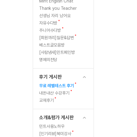
[질문]문법/해석/표현
까
새
Mint English Chat
글
수강권 전체보기
Thank you Teacher
[질문]문법/해석/표현
지!!
학원문의
학원문의
선생님 자리 났어요
[질문]문법/해석/표현
학원문의
기업문의
수강권 전체보기
새
자유수다방
[질문]문법/해석/표현
글
새
기업문의
주니어수다방
[질문]문법/해석/표현
글
새
[회원끼리]질문&답변
기업문의
[질문]문법/해석/표현
글
베스트글모음방
[질문]문법/해석/표현
[사람냄새]민트폐인방
명예의전당
[질문]문법/해석/표현
[질문]문법/해석/표현
후기 게시판
[도전]일일영작문
새글
새
무료 레벨테스트 후기
[도전]일일영작문
민트 도서관
민트 도서관
글
새
내돈내산 수강후기
[도전]일일영작문
새글
글
새
교재후기
[도전]일일영작문
글
[도전]일일영작문
소개&평가 게시판
[도전]일일영작문
민트사용노하우
[도전]일일영작문
새글
새
[인기리뷰]북미강사