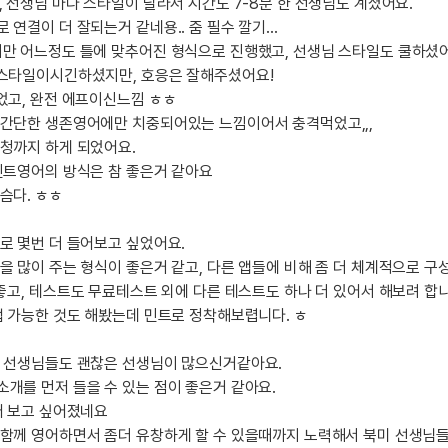
 선생님 마다 스타일이 달라서 시간도 7-8분 한 선생님도 계셨어요.
일
지인추천
영어한마
 연결이 더 잘되는거 같네용.. 줌 필수 깔기…
지인추천
지만 어느정도 틀에 맞추어진 형식으로 진행했고, 선생님 스타일도 쿨하셨
영어한마
:
지인추천
 스타일이시긴하셨지만, 호응은 잘해주셨어요!
영어한마
지인추천
었고, 완전 에프이신느낌 ㅎㅎ
영어한마
 간단한 생존영어에만 치중되어있는 느낌이어서 충격먹었고,,,
블로그이
영어한마
청까지 하게 되었어요.
블로그이
왕초보옹
민트영어의 방식은 참 좋은거 같아요
블로그이
왕초보옹
슴다. ㅎㅎ
블로그이
왕초보옹
블로그이
로 몇번 더 들어보고 싶었어요.
왕초보옹
블로그이
을 많이 주는 형식이 좋은거 같고, 다른 앱들에 비해 좀 더 체계적으로 구
왕초보옹
 좋고, 테스트도 무료테스트 외에 다른 테스트도 하나 더 있어서 해보려 합니
블로그이
업 가능한 것도 해봤는데 민트로 정착해보렵니다. ㅎ
블로그이
블로그이
핀 선생님들도 괜찮은 선생님이 많으신거같아요.
카페이벤
개를 먼저 들을 수 있는 점이 좋은거 같아요.
카페이벤
어 보고 싶어졌네요
카페이벤
함께 영어하면서 좀더 유창하게 할 수 있을때까지 노력해서 북미 선생님들