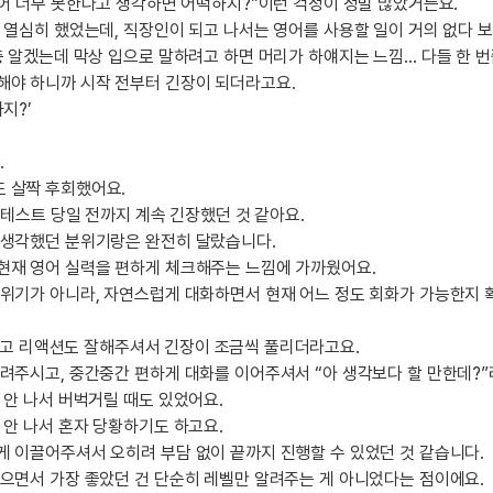
영어 너무 못한다고 생각하면 어떡하지?”이런 걱정이 정말 많았거든요.
일
지인추천
영어한마
 열심히 했었는데, 직장인이 되고 나서는 영어를 사용할 일이 거의 없다 
지인추천
충 알겠는데 막상 입으로 말하려고 하면 머리가 하얘지는 느낌… 다들 한 
영어한마
:
지인추천
해야 하니까 시작 전부터 긴장이 되더라고요.
영어한마
지인추천
지?’
영어한마
블로그이
영어한마
.
블로그이
왕초보옹
 살짝 후회했어요.
블로그이
왕초보옹
 테스트 당일 전까지 계속 긴장했던 것 같아요.
블로그이
 생각했던 분위기랑은 완전히 달랐습니다.
왕초보옹
블로그이
현재 영어 실력을 편하게 체크해주는 느낌에 가까웠어요.
왕초보옹
블로그이
분위기가 아니라, 자연스럽게 대화하면서 현재 어느 정도 회화가 가능한지
왕초보옹
블로그이
밝고 리액션도 잘해주셔서 긴장이 조금씩 풀리더라고요.
블로그이
려주시고, 중간중간 편하게 대화를 이어주셔서 “아 생각보다 할 만한데?”
블로그이
 안 나서 버벅거릴 때도 있었어요.
카페이벤
 안 나서 혼자 당황하기도 하고요.
카페이벤
 이끌어주셔서 오히려 부담 없이 끝까지 진행할 수 있었던 것 같습니다.
카페이벤
으면서 가장 좋았던 건 단순히 레벨만 알려주는 게 아니었다는 점이에요.