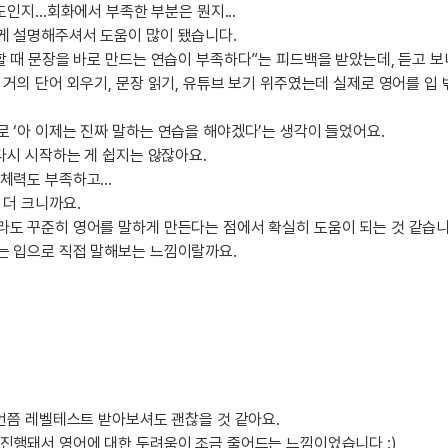
인지...회화에서 부족한 부분은 뭔지...
카페이벤
업적 트로피&퀘스트
업적 트로피&퀘스트
업적 트
게 설명해주셔서 도움이 많이 됐습니다.
카페이벤
할 때 문장을 바로 만드는 연습이 부족하다”는 피드백을 받았는데, 듣고 보
카페이벤
퀘스트
퀘스트
퀘스트
거의 단어 외우기, 문장 읽기, 유튜브 보기 위주였는데 실제로 영어를 입 
카페이벤
퀘스트
퀘스트
퀘스트
카페이벤
퀘스트
퀘스트
업적 트로
 ‘아 이제는 진짜 말하는 연습을 해야겠다’는 생각이 들었어요.
카페이벤
다시 시작하는 게 쉽지는 않잖아요.
퀘스트
퀘스트
업적 트로
 체력도 부족하고…
영상이벤
퀘스트
업적 트로피
 더 크니까요.
영상이벤
업적 트로피
업적 트로피
도 꾸준히 영어를 말하게 만든다는 점에서 확실히 도움이 되는 것 같습니
영상이벤
업적 트로피
업적 트로피
는 입으로 직접 말해보는 느낌이랄까요.
영상이벤
업적 트로피
업적 트로피
영상이벤
업적 트로피
영상이벤
업적 트로피
영상이벤
영상이벤
영상이벤
 번쯤 레벨테스트 받아보셔도 괜찮을 것 같아요.
무조건 5
진행돼서 영어에 대한 두려움이 조금 줄어드는 느낌이었습니다 :)