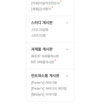
[도전]일일영작문
글
새
[리뷰]이달의추천강사
[도전]일일영작문
새글
글
새
[채용]강사평가
글
[도전]일일영작문
[도전]브레인워시
스터디 게시판
[도전]브레인워시
스터디모집방
[도전]브레인워시
스터디인증
[도전]브레인워시
[도전]브레인워시
과제물 게시판
이벤트 참여 인증 게시판
이벤트 참여 인증 게시판
[도전]브레인워시
AHOP 과제물게시판
[도전]브레인워시
새
NS 과제물게시판
인스타그램 후기 이벤트
인스타그램 후기 이벤트
글
[도전]브레인워시
인스타그램 후기 이벤트
카카오톡 친구추가 이벤트
[도전]브레인워시
민트와소통 게시판
카카오톡 친구추가 이벤트
지인추천이벤트
[도전]브레인워시
[Peter's] 이야기방
카카오톡 친구추가 이벤트
블로그이벤트
[Peter's] 아이디어 제안방
[도전]AHOP 이니셜 테스
지인추천이벤트
카페이벤트
[Moby's] 이야기방
[도전]AHOP 이니셜 테스
지인추천이벤트
영상이벤트
[도전]AHOP 이니셜 테스
블로그이벤트
무조건 5분 컷 이벤트