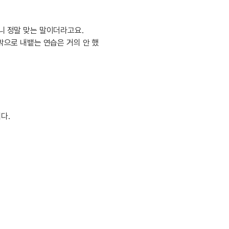
내돈내산 수
트
로피&퀘스트
내돈내산 수
트
내돈내산 수
니 정말 맞는 말이더라고요.
트
밖으로 내뱉는 연습은 거의 안 했
교재후기
새글
트
교재후기
새글
트
피
교재후기
새글
트
피
트
트
다.
트
트
트
트
트
트
트
분 컷 이벤트