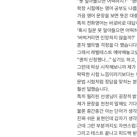
[도전]IELTS 이니셜테스트
“못 알아들으면 어떡하지?” “
패턴학습
학창 시절에는 영어 공부도 나름
[도전]영문법퀴즈
새글
가끔 영어 문장을 보면 뜻은 대
패턴학습
[도전]영문법퀴즈
특히 전화영어는 바로바로 대답
대화학습
[도전]영문법퀴즈
새글
‘혹시 질문 못 알아들으면 어떡하
대화학습
[도전]영문법퀴즈
‘버벅거리면 민망하지 않을까?’
대화학습
[도전]영문법퀴즈
혼자 별의별 걱정을 다 했습니다
대화학습
[도전]영문법퀴즈
그래서 레벨테스트 예약해놓고도
민트해VOCA
“괜히 신청했나…” 싶기도 하고,
[도전]영문법퀴즈
새글
그런데 막상 시작해보니까 제가
민트해VOCA
[도전]영문법퀴즈
딱딱한 시험 느낌이라기보다는 
민트해VOCA
[도전]영문법퀴즈
새글
문법 시험처럼 정답을 맞히는 
민트해VOCA
[도전]영문법퀴즈
훨씬 덜했습니다.
[도전]이디엄퀴즈
특히 필리핀 선생님이 굉장히 
[도전]이디엄퀴즈
제가 문장을 천천히 말해도 기다
물론 중간중간 아는 단어가 생각
[도전]이디엄퀴즈
진짜 쉬운 표현인데 갑자기 생각
[도전]이디엄퀴즈
근데 그런 부분까지도 자연스럽게
[도전]이디엄퀴즈
그리고 테스트 끝나고 피드백 받