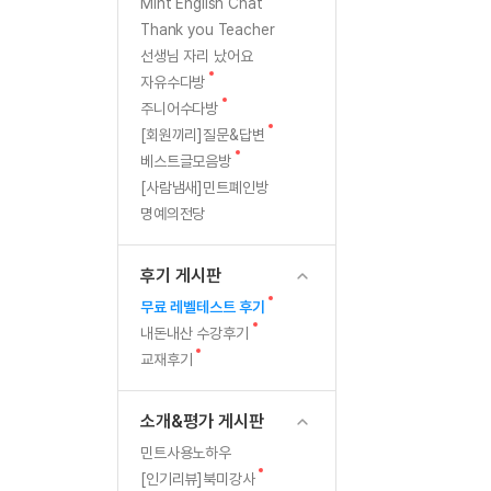
[질문]문법/해석/표현
으
새
Mint English Chat
글
수강권 전체보기
Thank you Teacher
[질문]문법/해석/표현
로...
학원문의
학원문의
선생님 자리 났어요
[질문]문법/해석/표현
학원문의
기업문의
수강권 전체보기
새
자유수다방
자
[질문]문법/해석/표현
글
새
기업문의
주니어수다방
[질문]문법/해석/표현
글
신
새
[회원끼리]질문&답변
기업문의
[질문]문법/해석/표현
글
새
베스트글모음방
감
글
[질문]문법/해석/표현
[사람냄새]민트폐인방
명예의전당
[질문]문법/해석/표현
생
[질문]문법/해석/표현
기
후기 게시판
[도전]일일영작문
새글
는
새
무료 레벨테스트 후기
[도전]일일영작문
민트 도서관
민트 도서관
글
새
내돈내산 수강후기
[도전]일일영작문
새글
중
글
새
교재후기
[도전]일일영작문
글
[도전]일일영작문
소개&평가 게시판
[도전]일일영작문
민트사용노하우
[도전]일일영작문
새글
새
[인기리뷰]북미강사