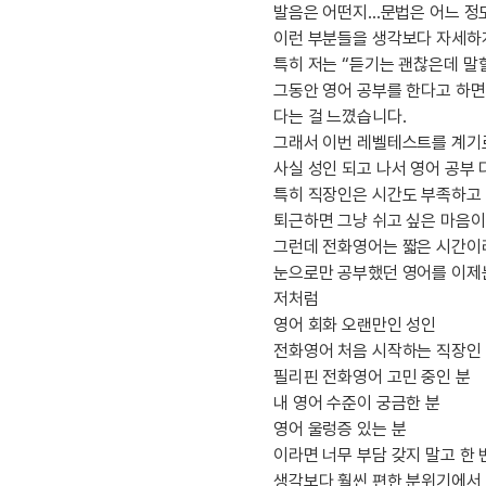
[도전]이디엄퀴즈
발음은 어떤지...문법은 어느 정도
업적 트로피&퀘스트
업적 트로피&퀘스트
[도전]이디엄퀴즈
이런 부분들을 생각보다 자세하
[도전]이디엄퀴즈
특히 저는 “듣기는 괜찮은데 말
퀘스트
그동안 영어 공부를 한다고 하면 
[도전]이디엄퀴즈
퀘스트
다는 걸 느꼈습니다.
[도전]이디엄퀴즈
업적 트로피
그래서 이번 레벨테스트를 계기로
[도전]어휘퀴즈
새글
사실 성인 되고 나서 영어 공부 
업적 트로피
[도전]어휘퀴즈
특히 직장인은 시간도 부족하고
[도전]어휘퀴즈
새글
퇴근하면 그냥 쉬고 싶은 마음이
[도전]어휘퀴즈
그런데 전화영어는 짧은 시간이라
눈으로만 공부했던 영어를 이제
[도전]어휘퀴즈
저처럼
[도전]어휘퀴즈
영어 회화 오랜만인 성인
[도전]어휘퀴즈
새글
전화영어 처음 시작하는 직장인
[도전]어휘퀴즈
필리핀 전화영어 고민 중인 분
[도전]어휘퀴즈
새글
내 영어 수준이 궁금한 분
[도전]어휘퀴즈
영어 울렁증 있는 분
이라면 너무 부담 갖지 말고 한
유용한영어표현
생각보다 훨씬 편한 분위기에서 