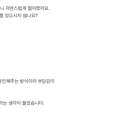
이벤트
[사람냄새]민
디
영어한마디
보니 자연스럽게 멀어졌어요.
이벤트
명예의전당
번쯤 있으시지 않나요?
디
영어한마디
이벤트
명예의전당
디
왕초보옹알이
이벤트
명예의전당
디
왕초보옹알이
벤트
새글
명예의전당
디
왕초보옹알이
벤트
새글
명예의전당
알이
왕초보옹알이
벤트
명예의전당
알이
동영상 학습
벤트
새글
명예의전당
알이
벤트
명예의전당
이미지잉글리시
알이
벤트
 확인해주는 방식이라 부담감이
명예의전당
이미지잉글리시
알이
벤트
원어민영문법
후기 게시판
벤트
원어민영문법
라는 생각이 들었습니다.
벤트
새글
영어한마디
무료 레벨테스
트
영어한마디
무료 레벨테스
트
왕초보옹알이
무료 레벨테스
트
왕초보옹알이