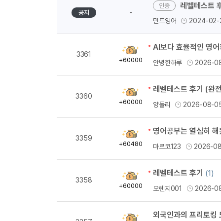
레벨테스트 후기
-
공지
민트영어
2024-02-
AI보다 효율적인 영어
획
3361
득
+60000
안녕한하루
2026-0
량
레벨테스트 후기 (완전
획
3360
득
+60000
양둘리
2026-08-0
량
획
3359
득
+60480
마르코123
2026-0
량
레벨테스트 후기
(1)
획
3358
득
+60000
오렌지001
2026-0
량
외국인과의 프리토킹 
획