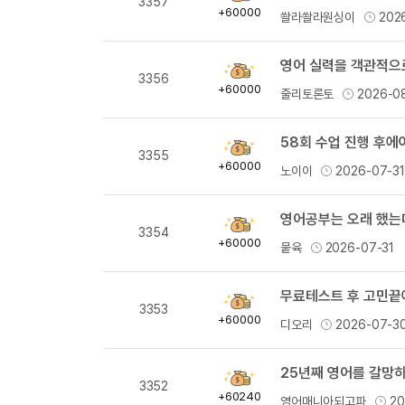
3357
득
+60000
쏼라쏼라원싱이
202
량
영어 실력을 객관적으
획
3356
득
+60000
줄리토론토
2026-0
량
58회 수업 진행 후에
획
3355
득
+60000
노이이
2026-07-3
량
획
3354
득
+60000
뭍육
2026-07-31
량
무료테스트 후 고민끝
획
3353
득
+60000
디오리
2026-07-3
량
25년째 영어를 갈망
획
3352
득
+60240
영어매니아되고파
20