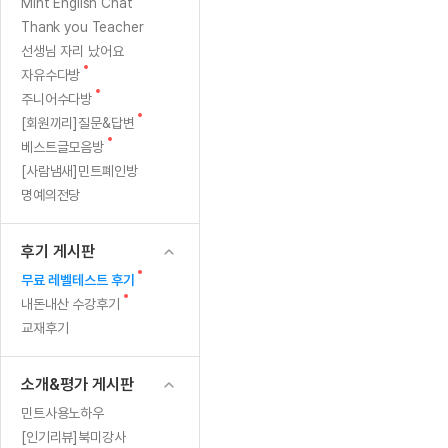
[질문]문법/해석/표현
새글
새
Mint English Chat
수업대본서
글
수강권 전체보기
Thank you Teacher
[질문]문법/해석/표현
새글
학원문의
학원문의
학원문의
수업대본서
선생님 자리 났어요
[질문]문법/해석/표현
학원문의
기업문의
학원문의
수강권 전체보기
수업대본서
새
자유수다방
[질문]문법/해석/표현
글
새
기업문의
주니어수다방
기업문의
수업대본서
[질문]문법/해석/표현
글
새
[회원끼리]질문&답변
기업문의
기업문의
[질문]문법/해석/표현
새글
글
새
베스트글모음방
열공 게시
글
[질문]문법/해석/표현
[사람냄새]민트폐인방
명예의전당
[질문]문법/해석/표현
스마트 첨
새글
[질문]문법/해석/표현
스마트 첨
후기 게시판
[도전]일일영작문
스마트 첨
새글
새
무료 레벨테스트 후기
[도전]일일영작문
[질문]문법
새글
민트 도서관
민트 도서관
민트 도서관
글
새
내돈내산 수강후기
[도전]일일영작문
[질문]문법
새글
글
교재후기
[도전]일일영작문
[질문]문법
[도전]일일영작문
[도전]일
소개&평가 게시판
[도전]일일영작문
[도전]일
민트사용노하우
[도전]일일영작문
[도전]일일
새글
[인기리뷰]북미강사