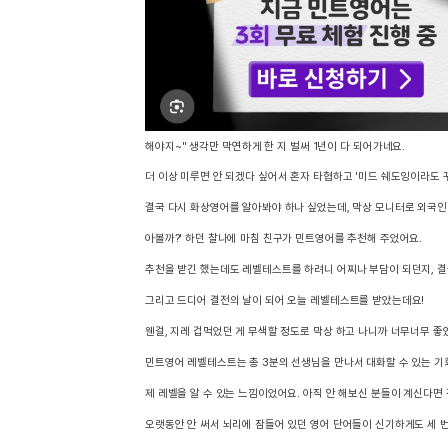
[도전]IELTS 이니셜테스트
패턴학습
[도전]영문법퀴즈
새글
패턴학습
[도전]영문법퀴즈
새글
대화학습
[도전]영문법퀴즈
새글
대화학습
[도전]영문법퀴즈
대화학습
[도전]영문법퀴즈
해야지~" 생각만 막연하게 한 지 벌써 1년이 다 되어가네요.
대화학습
[도전]영문법퀴즈
더 이상 미루면 안 되겠다 싶어서 혼자 타협하고 '미드 쉐도잉이라도 꾸
민트해VOCA
[도전]영문법퀴즈
새글
결국 다시 화상영어를 알아봐야 하나 싶었는데, 막상 모니터로 외국인
민트해VOCA
[도전]영문법퀴즈
아볼까?' 하던 찰나에 마침 친구가 민트영어를 추천해 주었어요.
민트해VOCA
[도전]영문법퀴즈
새글
추천을 받긴 했는데도 레벨테스트를 하려니 어찌나 부담이 되던지, 결국
민트해VOCA
[도전]영문법퀴즈
그리고 드디어 결전의 날이 되어 오늘 레벨테스트를 받았는데요!
[도전]이디엄퀴즈
웬걸, 지레 겁먹었던 게 무색할 정도로 막상 하고 나니까 너무너무 좋
[도전]이디엄퀴즈
[도전]이디엄퀴즈
민트영어 레벨테스트는 총 3분의 선생님을 만나서 대화할 수 있는 기회
[도전]이디엄퀴즈
제 레벨을 알 수 있는 느낌이었어요. 아직 안 해보신 분들이 계신다면
[도전]이디엄퀴즈
오랫동안 안 써서 뇌리에 잠들어 있던 영어 단어들이 신기하게도 세 번째