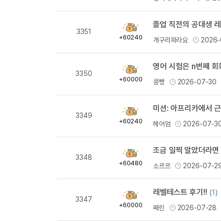
량
졸업 직전의 공대생 
획
3351
득
+60240
개구리파라요
2026-
량
영어 시험은 n번째 회
획
3350
득
+60000
콩빵
2026-07-30
량
미션: 아프리카에서 
획
3349
득
+60240
헤어엄
2026-07-3
량
조금 일찍 알았더라면
획
3348
득
+60480
소르르
2026-07-2
량
레벨테스트 후기!!
(1)
획
3347
득
+60000
째린
2026-07-28
량