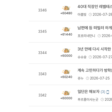
40대 직장인 레벨테
획
3346
득
+60480
아홉빛
2026-07-2
량
획
3345
득
+61440
포로리네언니
2026-
량
3년 만에 다시 시작한
획
3344
득
+60000
슈슈슝
2026-07-2
량
계속 고민하다가 방학
획
3343
득
+60240
쥬누
2026-07-25
량
일단은 해보자
모
(3)
획
3342
바
득
+60000
푸르름이사는곳
202
일
량
작
성