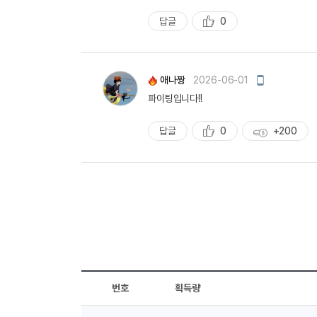
답글
0
추
천
모
애나짱
2026-06-01
바
파이팅입니다!!
일
작
성
답글
0
+200
추
획
천
득
량
번호
획득량