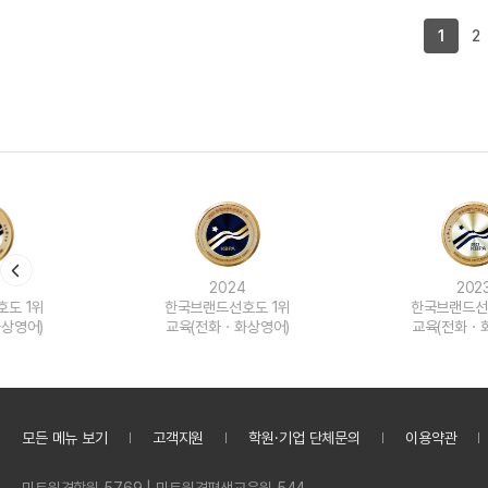
1
2
2024
2023
한국브랜드선호도 1위
한국브랜드선호도 1위
교육(전화ㆍ화상영어)
교육(전화ㆍ화상영어)
모든 메뉴 보기
고객지원
학원·기업 단체문의
이용약관
정
민트원격학원 5769 | 민트원격평생교육원 544