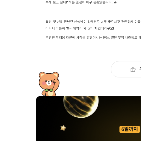
[도전]이디엄퀴즈
부해 보고 싶다!' 하는 열정이 마구 샘솟았습니다. 🔥
업적 트로피&퀘스트
업적 트로피&퀘스트
업적 트로피
[도전]이디엄퀴즈
[도전]이디엄퀴즈
퀘스트
퀘스트
특히 첫 번째 만났던 선생님이 리액션도 너무 좋으시고 편안하게 이끌
[도전]이디엄퀴즈
아니나 다를까 벌써 예약이 꽤 많이 차있더라구요!
퀘스트
퀘스트
[도전]이디엄퀴즈
막연한 두려움 때문에 시작을 망설이시는 분들, 일단 부담 내려놓고 
업적 트로피
퀘스트
[도전]어휘퀴즈
새글
업적 트로피
퀘스트
[도전]어휘퀴즈
새글
퀘스트
[도전]어휘퀴즈
새글
업적 트로피
[도전]어휘퀴즈
업적 트로피
[도전]어휘퀴즈
업적 트로피
[도전]어휘퀴즈
업적 트로피
[도전]어휘퀴즈
새글
업적 트로피
[도전]어휘퀴즈
[도전]어휘퀴즈
새글
[도전]어휘퀴즈
유용한영어표현