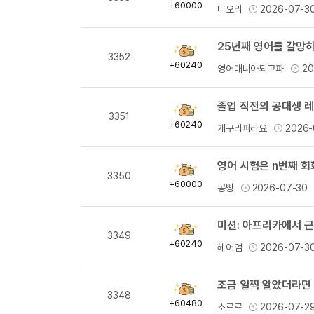
득
+60000
디오리
2026-07-3
량
25년째 영어를 갈망
획
3352
득
+60240
영어매니아되고파
20
량
졸업 직전의 공대생 
획
3351
득
+60240
개구리파라요
2026-
량
영어 시험은 n번째 회
획
3350
득
+60000
콩빵
2026-07-30
량
미션: 아프리카에서 
획
3349
득
+60240
헤어엄
2026-07-3
량
조금 일찍 알았더라면
획
3348
득
+60480
소르르
2026-07-2
량