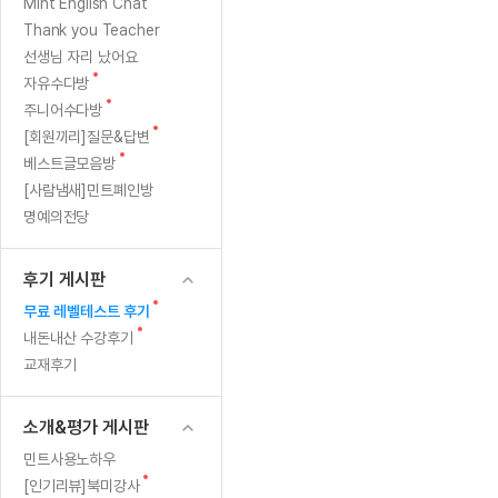
[질문]문법/해석/표현
새
Mint English Chat
수업대본서
글
수강권 전체보기
Thank you Teacher
[질문]문법/해석/표현
학원문의
학원문의
학원문의
수업대본서
선생님 자리 났어요
[질문]문법/해석/표현
학원문의
기업문의
학원문의
수강권 전체보기
수업대본서
새
자유수다방
[질문]문법/해석/표현
글
새
기업문의
주니어수다방
기업문의
수업대본서
[질문]문법/해석/표현
글
새
[회원끼리]질문&답변
기업문의
기업문의
[질문]문법/해석/표현
글
새
베스트글모음방
열공 게시
글
[질문]문법/해석/표현
[사람냄새]민트폐인방
명예의전당
[질문]문법/해석/표현
스마트 첨
[질문]문법/해석/표현
스마트 첨
후기 게시판
[도전]일일영작문
스마트 첨
새글
새
무료 레벨테스트 후기
[도전]일일영작문
[질문]문법
민트 도서관
민트 도서관
민트 도서관
글
새
내돈내산 수강후기
[도전]일일영작문
[질문]문법
새글
글
교재후기
[도전]일일영작문
[질문]문법
[도전]일일영작문
[도전]일
소개&평가 게시판
[도전]일일영작문
[도전]일
민트사용노하우
[도전]일일영작문
[도전]일일
새글
새
[인기리뷰]북미강사