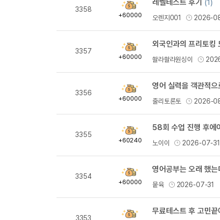
레벨테스트 후기
(1)
획
3358
득
+60000
오렌지001
2026-0
량
외국인과의 프리토킹 
획
3357
득
+60000
쏼라쏼라원싱이
202
량
영어 실력을 객관적으
획
3356
득
+60000
줄리토론토
2026-0
량
58회 수업 진행 후에
획
3355
득
+60240
노이이
2026-07-3
량
획
3354
득
+60000
뭍육
2026-07-31
량
무료테스트 후 고민끝
획
3353