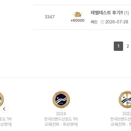
레벨테스트 후기!!
(1)
획
3347
득
+60000
째린
2026-07-28
량
1
2
2024
2023
한국브랜드선호도 1위
한국브랜드선호도 1위
교육(전화ㆍ화상영어)
교육(전화ㆍ화상영어)