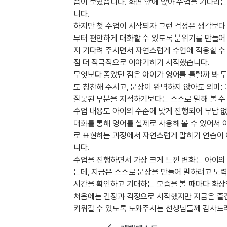
[도전]IELTS 이니셜테스트
습이 보였습니다. 화면 앞에 앉아 수업을 기다리는
패턴학습
니다.
[도전]영문법퀴즈
새글
하지만 첫 수업이 시작되자 그런 걱정은 생각보다
패턴학습
[도전]영문법퀴즈
부터 편안하게 대화할 수 있도록 분위기를 만들어 
대화학습
[도전]영문법퀴즈
새글
지 기다려 주시면서 자연스럽게 수업에 적응할 수
대화학습
[도전]영문법퀴즈
점 더 적극적으로 이야기하기 시작했습니다.
대화학습
[도전]영문법퀴즈
무엇보다 좋았던 점은 아이가 영어를 틀릴까 봐 
대화학습
[도전]영문법퀴즈
도 칭찬해 주시고, 문장이 완벽하지 않아도 의미
민트해VOCA
잘못된 부분을 지적하기보다는 스스로 말해 볼 수
[도전]영문법퀴즈
새글
수업 내용도 아이의 수준에 맞게 진행되어 부담 없
민트해VOCA
[도전]영문법퀴즈
대화를 통해 영어를 실제로 사용해 볼 수 있어서 
민트해VOCA
[도전]영문법퀴즈
새글
로 표현하는 과정에서 자연스럽게 말하기 연습이 
민트해VOCA
[도전]영문법퀴즈
니다.
[도전]이디엄퀴즈
수업을 진행하면서 가장 크게 느낀 변화는 아이의
[도전]이디엄퀴즈
는데, 지금은 스스로 문장을 만들어 말하려고 노
시간을 확인하고 기대하는 모습을 볼 때마다 화상
[도전]이디엄퀴즈
처음에는 긴장과 걱정으로 시작했지만 지금은 즐겁
[도전]이디엄퀴즈
키워갈 수 있도록 도와주시는 선생님들께 감사드
[도전]이디엄퀴즈