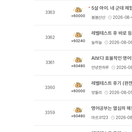
5살 아이. 네 군데 
획
3363
득
+60000
봄봄산산
2026-08-
량
레벨테스트 후 바로 등
획
3362
득
+60240
늘하늘
2026-08-0
량
AI보다 효율적인 영어
획
3361
득
+60480
안녕한하루
2026-0
량
레벨테스트 후기 (완전
획
3360
득
+60000
양둘리
2026-08-0
량
획
3359
득
+60480
마르코123
2026-0
량