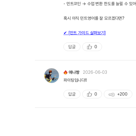
- 민트코인 → 수업 변환 한도를 늘릴 수 있어
혹시 아직 민트영어를 잘 모르겠다면?
✔ [민트 가이드 살펴보기]
답글
0
추
천
애나짱
2026-06-03
파이팅입니다!!
답글
0
+200
추
획
천
득
량