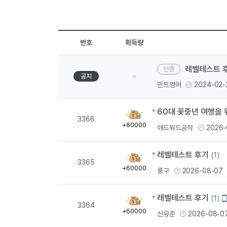
번호
획득량
레벨테스트 후기
-
공지
민트영어
2024-02-
60대 꽃중년 여행을 
획
3366
득
+60000
애드워드공작
2026-
량
레벨테스트 후기
(1)
획
3365
득
+60000
룽구
2026-08-07
량
레벨테스트 후기
(1)
획
3364
득
+60000
신유준
2026-08-0
량