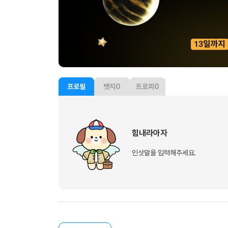
프로필
뱃지
0
트로피
0
힘내라아자
인삿말을 입력해주세요.