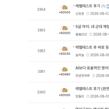
레벨테스트 후기
(1)
획
3364
득
+60000
신유준
2026-08-0
량
5살 아이. 네 군데 
획
3363
득
+60000
봄봄산산
2026-08-
량
레벨테스트 후 바로 등
획
3362
득
+60240
늘하늘
2026-08-0
량
AI보다 효율적인 영어
획
3361
득
+60480
안녕한하루
2026-0
량
레벨테스트 후기 (완전
획
3360
득
+60000
양둘리
2026-08-0
량