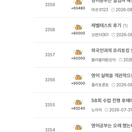
획
3359
득
+60480
마르코123
2026-0
량
레벨테스트 후기
(1)
획
3358
득
+60000
오렌지001
2026-0
량
외국인과의 프리토킹 
획
3357
득
+60000
쏼라쏼라원싱이
202
량
영어 실력을 객관적으
획
3356
득
+60000
줄리토론토
2026-0
량
58회 수업 진행 후에
획
3355
득
+60240
노이이
2026-07-3
량
획
3354