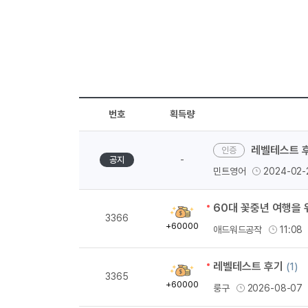
번호
획득량
레벨테스트 후기
-
공지
민트영어
2024-02-
60대 꽃중년 여행을 
획
3366
득
+60000
애드워드공작
11:08
량
레벨테스트 후기
(1)
획
3365
득
+60000
룽구
2026-08-07
량