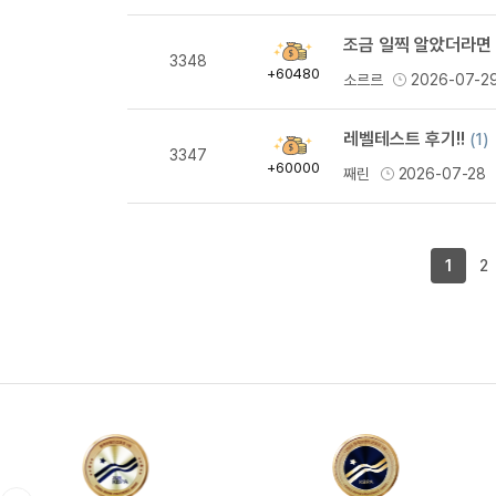
조금 일찍 알았더라면
획
3348
득
+60480
소르르
2026-07-2
량
레벨테스트 후기!!
(1)
획
3347
득
+60000
째린
2026-07-28
량
1
2