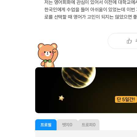
유용한영어표현
저는 영어회화에 관심이 있어서 이전에 대학교에서
유용한영어표현
한국인에게 수업을 들어 아쉬움이 있었는데 이번 
로를 선택할 때 영어가 고민이 되지는 않았으면 
유용한영어표현
유용한영어표현
유용한영어표현
유용한영어표현
유용한영어표현
유용한영어표현
유용한영어표현
프로필
뱃지
0
트로피
0