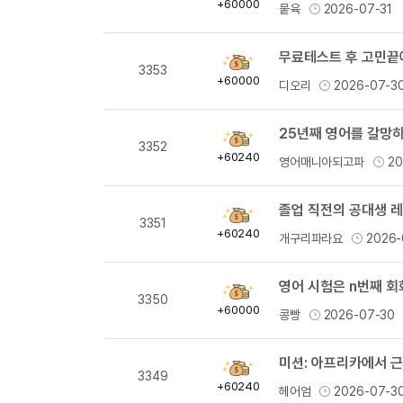
득
+60000
뭍육
2026-07-31
량
무료테스트 후 고민끝
획
3353
득
+60000
디오리
2026-07-3
량
25년째 영어를 갈망
획
3352
득
+60240
영어매니아되고파
20
량
졸업 직전의 공대생 
획
3351
득
+60240
개구리파라요
2026-
량
영어 시험은 n번째 회
획
3350
득
+60000
콩빵
2026-07-30
량
미션: 아프리카에서 
획
3349
득
+60240
헤어엄
2026-07-3
량