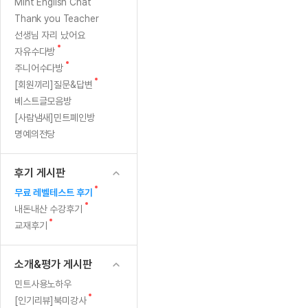
[질문]문법/해석/표현
새
Mint English Chat
수업대본서
글
수강권 전체보기
Thank you Teacher
[질문]문법/해석/표현
학원문의
학원문의
학원문의
수업대본서
선생님 자리 났어요
[질문]문법/해석/표현
학원문의
기업문의
학원문의
수강권 전체보기
수업대본서
새
자유수다방
[질문]문법/해석/표현
글
새
기업문의
주니어수다방
기업문의
수업대본서
[질문]문법/해석/표현
글
새
[회원끼리]질문&답변
기업문의
기업문의
[질문]문법/해석/표현
글
베스트글모음방
열공 게시
[질문]문법/해석/표현
[사람냄새]민트폐인방
명예의전당
[질문]문법/해석/표현
스마트 첨
[질문]문법/해석/표현
스마트 첨
후기 게시판
[도전]일일영작문
스마트 첨
새글
새
무료 레벨테스트 후기
[도전]일일영작문
[질문]문법
민트 도서관
민트 도서관
민트 도서관
글
새
내돈내산 수강후기
[도전]일일영작문
[질문]문법
새글
글
새
교재후기
[도전]일일영작문
[질문]문법
글
[도전]일일영작문
[도전]일
소개&평가 게시판
[도전]일일영작문
[도전]일
민트사용노하우
[도전]일일영작문
[도전]일
새글
새
[인기리뷰]북미강사