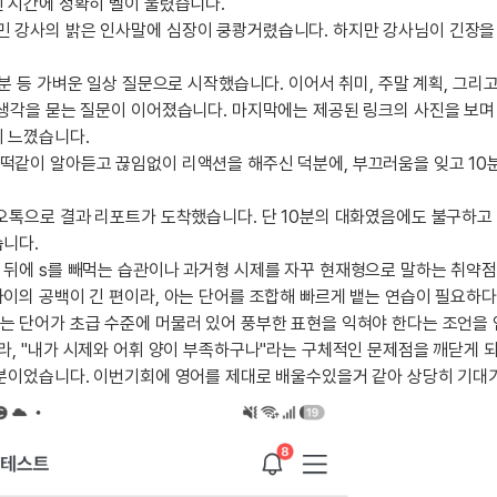
된 시간에 정확히 벨이 울렸습니다.
일
지인추천
영어한마
민 강사의 밝은 인사말에 심장이 쿵쾅거렸습니다. 하지만 강사님이 긴장을
지인추천
영어한마
:
지인추천
 기분 등 가벼운 일상 질문으로 시작했습니다. 이어서 취미, 주말 계획, 그리
영어한마
지인추천
 생각을 묻는 질문이 이어졌습니다. 마지막에는 제공된 링크의 사진을 보
영어한마
이 느꼈습니다.
블로그이
영어한마
찰떡같이 알아듣고 끊임없이 리액션을 해주신 덕분에, 부끄러움을 잊고 10
블로그이
왕초보옹
블로그이
왕초보옹
카카오톡으로 결과 리포트가 도착했습니다. 단 10분의 대화였음에도 불구하
블로그이
습니다.
왕초보옹
블로그이
어 뒤에 s를 빼먹는 습관이나 과거형 시제를 자꾸 현재형으로 말하는 취약
왕초보옹
블로그이
사이의 공백이 긴 편이라, 아는 단어를 조합해 빠르게 뱉는 연습이 필요하
왕초보옹
는 단어가 초급 수준에 머물러 있어 풍부한 표현을 익혀야 한다는 조언을
블로그이
니라, "내가 시제와 어휘 양이 부족하구나"라는 구체적인 문제점을 깨닫게 
블로그이
기분이었습니다. 이번기회에 영어를 제대로 배울수있을거 같아 상당히 기대
블로그이
카페이벤
카페이벤
카페이벤