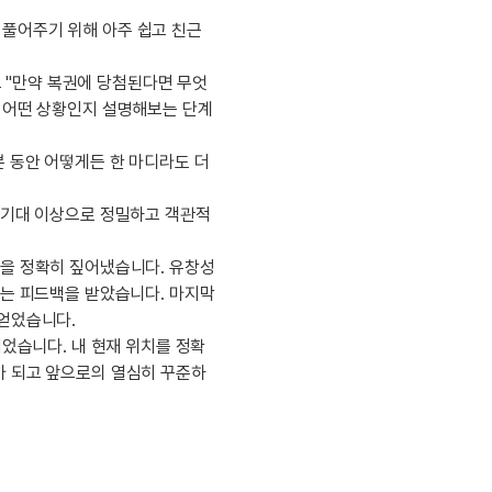
이벤트
[사람냄새]민
디
영어한마디
 풀어주기 위해 아주 쉽고 친근
이벤트
명예의전당
디
영어한마디
이벤트
명예의전당
고 "만약 복권에 당첨된다면 무엇
디
왕초보옹알이
이벤트
며 어떤 상황인지 설명해보는 단계
명예의전당
디
왕초보옹알이
벤트
새글
명예의전당
디
왕초보옹알이
분 동안 어떻게든 한 마디라도 더
벤트
새글
명예의전당
알이
왕초보옹알이
벤트
명예의전당
알이
고 기대 이상으로 정밀하고 객관적
동영상 학습
벤트
새글
명예의전당
알이
벤트
명예의전당
점을 정확히 짚어냈습니다. 유창성
이미지잉글리시
알이
벤트
다는 피드백을 받았습니다. 마지막
명예의전당
이미지잉글리시
알이
 얻었습니다.
벤트
원어민영문법
되었습니다. 내 현재 위치를 정확
후기 게시판
벤트
원어민영문법
가 되고 앞으로의 열심히 꾸준하
벤트
새글
영어한마디
무료 레벨테스
트
영어한마디
무료 레벨테스
트
왕초보옹알이
무료 레벨테스
트
왕초보옹알이