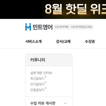
민트원격학원ㆍ민트원격평생교육원
무
민
트
영
료
어
로
서비스소개
강사/교재
수강권
고
테
메
소개
신규수강 추천
실제 회원 인터뷰
안내사항
안내사항
수업 리뷰 게시판
북미
강사
테스트
강사
테스트
NEW
스
뉴
커뮤니티
최신글
새
서비스 소개
민트 최대 할인 수강권
회원공지사항
회원공지사항
얼굴철판딕테이션
만족도
모든 강사 보기
레벨테스트 신청/결과
모든 강사 보기
새글
트
글
서비스 소개
회원공지사항
강사휴강알림
얼굴철판딕테이션
모든 강사 보기
레벨테스트 신청/결과
모든 강사 보기
인기글
신규회원 최대 할인 수강권
새
북미 
전화/화상
NEW
실제 회원 인터뷰
후
글
서비스 소개
강사휴강알림
얼굴철판딕테이션
모든 강사 보기
MSET 스피킹테스트 신청/결과
모든 강사 보기
새
최신글보기
인증글
새
글
기
민트 가이드
강사휴강알림
딕테이션해결사
필리핀강사
MSET 스피킹테스트 신청/결과
모든 강사 보기
새
필리핀
인기글보기
필리핀
글
글
새
인증글보기
민트 가이드
딕테이션해결사
필리핀강사
필리핀강사
글
민트영어의 근본! 오리지널 수강권
민트영어의 근본
민트 가이드
딕테이션해결사
필리핀강사
필리핀강사
필리핀 수강권
필리핀 수강권
수업 리뷰 게시판
전화/화상
전
무료수업 시스템
수업대본서비스
북미강사
필리핀강사