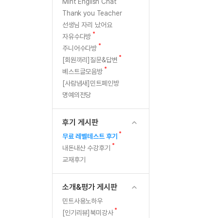
[질문]문법/해석/표현
새
Mint English Chat
글
수강권 전체보기
Thank you Teacher
[질문]문법/해석/표현
학원문의
학원문의
선생님 자리 났어요
[질문]문법/해석/표현
학원문의
기업문의
수강권 전체보기
새
자유수다방
[질문]문법/해석/표현
글
새
기업문의
주니어수다방
[질문]문법/해석/표현
글
새
[회원끼리]질문&답변
기업문의
[질문]문법/해석/표현
글
새
베스트글모음방
글
[질문]문법/해석/표현
[사람냄새]민트폐인방
명예의전당
[질문]문법/해석/표현
[질문]문법/해석/표현
후기 게시판
[도전]일일영작문
새글
새
무료 레벨테스트 후기
[도전]일일영작문
민트 도서관
민트 도서관
글
새
내돈내산 수강후기
[도전]일일영작문
새글
글
교재후기
[도전]일일영작문
[도전]일일영작문
소개&평가 게시판
[도전]일일영작문
민트사용노하우
[도전]일일영작문
새글
새
[인기리뷰]북미강사