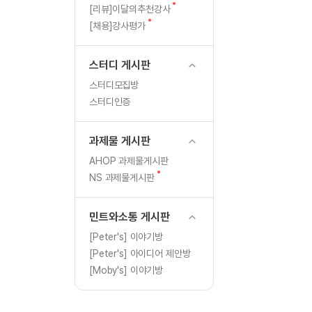
[도전]일일영작문
글
새
[리뷰]이달의추천강사
[도전]일일영작문
새글
글
새
[채용]강사평가
글
[도전]일일영작문
[도전]브레인워시
스터디 게시판
[도전]브레인워시
스터디모집방
[도전]브레인워시
스터디인증
[도전]브레인워시
[도전]브레인워시
과제물 게시판
이벤트 참여 인증 게시판
이벤트 참여 인증 게시판
[도전]브레인워시
AHOP 과제물게시판
[도전]브레인워시
새
NS 과제물게시판
인스타그램 후기 이벤트
인스타그램 후기 이벤트
글
[도전]브레인워시
인스타그램 후기 이벤트
카카오톡 친구추가 이벤트
[도전]브레인워시
민트와소통 게시판
카카오톡 친구추가 이벤트
지인추천이벤트
[도전]브레인워시
[Peter's] 이야기방
카카오톡 친구추가 이벤트
블로그이벤트
[Peter's] 아이디어 제안방
[도전]AHOP 이니셜 테스
지인추천이벤트
카페이벤트
[Moby's] 이야기방
[도전]AHOP 이니셜 테스
지인추천이벤트
영상이벤트
[도전]AHOP 이니셜 테스
블로그이벤트
무조건 5분 컷 이벤트