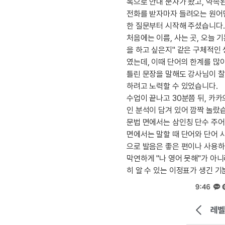
[도전]IELTS 이니셜테스트
톡으로 안내 문자가 왔고, 약속
패턴학습
​전화를 받자마자 들려오는 원어
[도전]영문법퀴즈
새글
한 질문부터 시작해 주셨습니다.
패턴학습
[도전]영문법퀴즈
​처음에는 이름, 사는 곳, 오늘
대화학습
[도전]영문법퀴즈
새글
을 하고 싶은지" 같은 구체적인
대화학습
[도전]영문법퀴즈
였는데, 이때 단어의 한계를 많
대화학습
[도전]영문법퀴즈
​틀린 문장을 말해도 강사님이 
대화학습
[도전]영문법퀴즈
하려고 노력할 수 있었습니다.
민트해VOCA
​수업이 끝나고 30분쯤 뒤, 
[도전]영문법퀴즈
새글
인 분석이 담겨 있어 깜짝 놀랐
민트해VOCA
[도전]영문법퀴즈
​문법 면에서는 삼인칭 단수 주
민트해VOCA
[도전]영문법퀴즈
새글
면에서는 말할 때 단어와 단어 
민트해VOCA
[도전]영문법퀴즈
으로 발음은 좋은 편이나 사용하
[도전]이디엄퀴즈
​막연하게 "나 영어 못해"가 아
[도전]이디엄퀴즈
히 알 수 있는 이정표가 생긴 
[도전]이디엄퀴즈
[도전]이디엄퀴즈
[도전]이디엄퀴즈