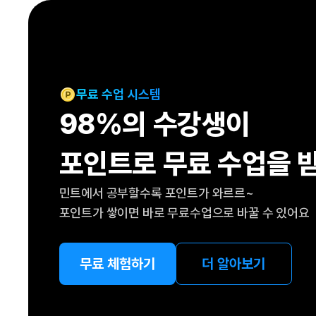
[도전]IELTS 이니셜테스트
패턴학습
[도전]영문법퀴즈
새글
패턴학습
[도전]영문법퀴즈
새글
대화학습
[도전]영문법퀴즈
새글
대화학습
[도전]영문법퀴즈
무료 수업 시스템
대화학습
[도전]영문법퀴즈
98%의 수강생이
대화학습
[도전]영문법퀴즈
민트해VOCA
[도전]영문법퀴즈
새글
포인트로 무료 수업을 
민트해VOCA
[도전]영문법퀴즈
민트해VOCA
[도전]영문법퀴즈
새글
민트에서 공부할수록 포인트가 와르르~
민트해VOCA
[도전]영문법퀴즈
포인트가 쌓이면 바로 무료수업으로 바꿀 수 있어요
[도전]이디엄퀴즈
[도전]이디엄퀴즈
[도전]이디엄퀴즈
무료 체험하기
더 알아보기
[도전]이디엄퀴즈
[도전]이디엄퀴즈