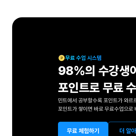
[도전]IELTS 이니셜테스트
패턴학습
[도전]영문법퀴즈
새글
패턴학습
[도전]영문법퀴즈
새글
대화학습
[도전]영문법퀴즈
새글
대화학습
[도전]영문법퀴즈
대화학습
[도전]영문법퀴즈
대화학습
[도전]영문법퀴즈
무료 수업 시스템
민트해VOCA
[도전]영문법퀴즈
새글
98%의 수강생
민트해VOCA
[도전]영문법퀴즈
민트해VOCA
[도전]영문법퀴즈
새글
포인트로 무료 
민트해VOCA
[도전]영문법퀴즈
[도전]이디엄퀴즈
민트에서 공부할수록 포인트가 와르
[도전]이디엄퀴즈
포인트가 쌓이면 바로 무료수업으로 
[도전]이디엄퀴즈
[도전]이디엄퀴즈
[도전]이디엄퀴즈
무료 체험하기
더 알